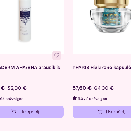
DERM AHA/BHA prausiklis
PHYRIS Hialurono kapsul
0 €
32,00 €
57,60 €
64,00 €
64 apžvalgos
5.0
/
2 apžvalgos
Į krepšelį
Į krepšelį