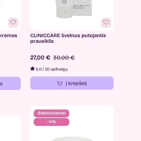
 kremas
CLINICCARE švelnus putojantis
prausiklis
27,00 €
30,00 €
5.0
/
20 apžvalgų
Į krepšelį
us
IŠPARDAVIMAS!
−10%