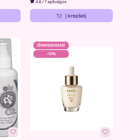
4.6
/
7 apžvalgos
Į krepšelį
IŠPARDAVIMAS!
−10%