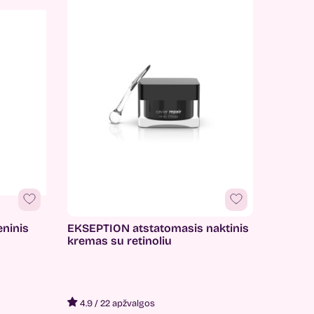
ninis
EKSEPTION atstatomasis naktinis
kremas su retinoliu
4.9
/
22 apžvalgos