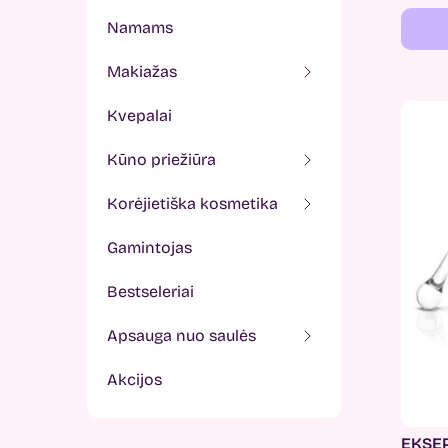
namams
makiažas
kvepalai
kūno priežiūra
korėjietiška kosmetika
gamintojas
bestseleriai
apsauga nuo saulės
akcijos
EKSEP