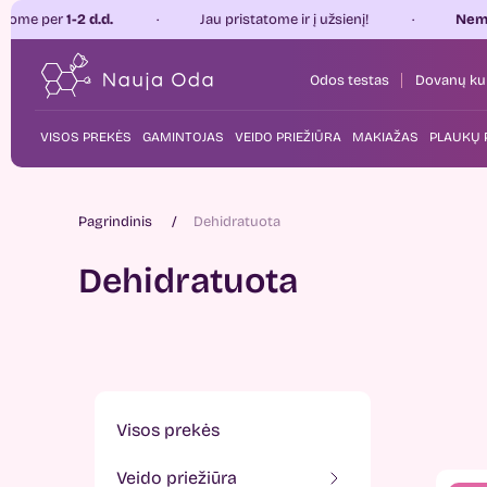
d.d.
Jau pristatome ir į užsienį!
Nemokamas pris
Odos testas
Dovanų ku
VISOS PREKĖS
GAMINTOJAS
VEIDO PRIEŽIŪRA
MAKIAŽAS
PLAUKŲ 
Pagrindinis
Dehidratuota
Dehidratuota
visos prekės
veido priežiūra