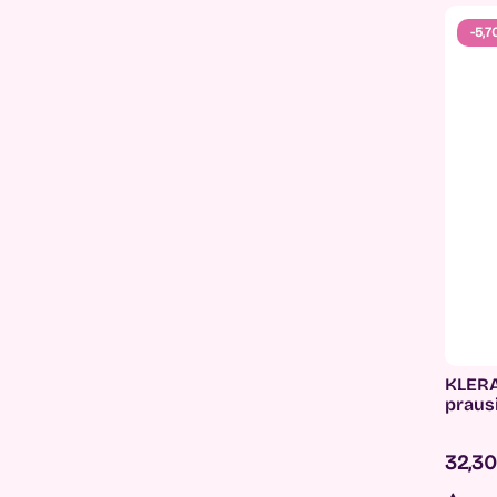
-5,7
KLERA
praus
32,3