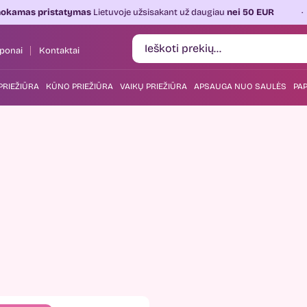
tatymas
Lietuvoje užsisakant už daugiau
nei 50 EUR
Kasdien 
ponai
Kontaktai
PRIEŽIŪRA
KŪNO PRIEŽIŪRA
VAIKŲ PRIEŽIŪRA
APSAUGA NUO SAULĖS
PAP