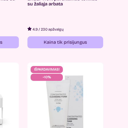
su žaliąja arbata
4.9
/
230 apžvalgų
us
Kaina tik prisijungus
IŠPARDAVIMAS!
−10%