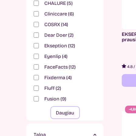
CHALURE
5
Cliniccare
6
COSRX
14
EKSEP
Dear Doer
2
prausi
Ekseption
12
Eyenlip
4
FaceFacts
12
4.8
/
Fixderma
4
Fluff
2
Fusion
9
-4,8
Daugiau
Talpa