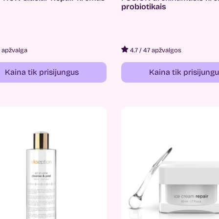
probiotikais
1 apžvalga
4.7
/
47 apžvalgos
Kaina tik prisijungus
Kaina tik prisijung