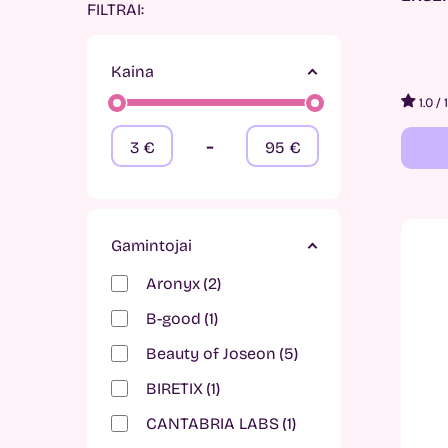
FILTRAI:
Kaina
1.0
/
-
3
€
95
€
Gamintojai
Aronyx
2
B-good
1
Beauty of Joseon
5
BIRETIX
1
CANTABRIA LABS
1