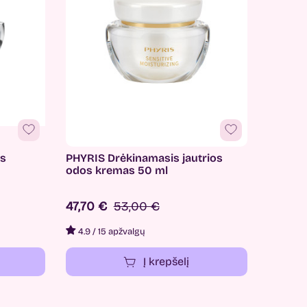
ės
PHYRIS Drėkinamasis jautrios
odos kremas 50 ml
47,70 €
53,00 €
4.9
/
15 apžvalgų
Į krepšelį