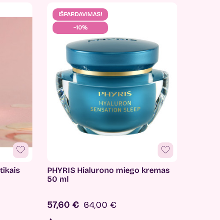
IŠPARDAVIMAS!
−10%
ikais
PHYRIS Hialurono miego kremas
50 ml
57,60 €
64,00 €