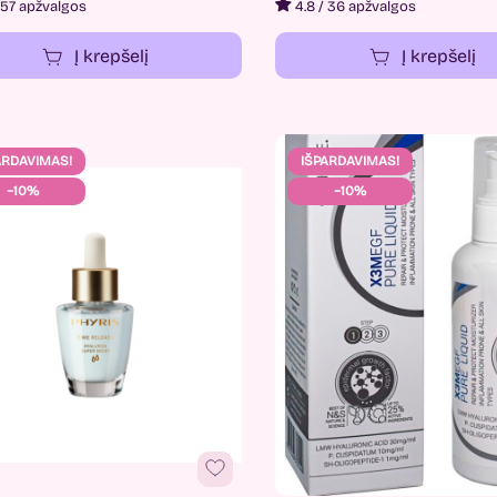
57 apžvalgos
4.8
/
36 apžvalgos
Į krepšelį
Į krepšelį
ARDAVIMAS!
IŠPARDAVIMAS!
−10%
−10%