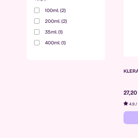
100ml.
2
200ml.
2
35ml.
1
400ml.
1
KLERA
27,2
4.9
/