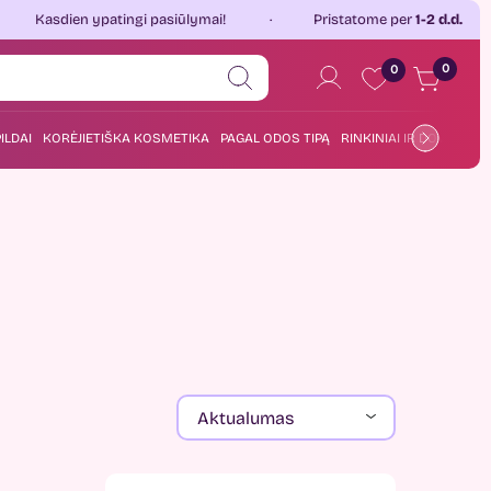
ypatingi pasiūlymai!
Pristatome per
1-2 d.d.
Jau p
0
0
ILDAI
KORĖJIETIŠKA KOSMETIKA
PAGAL ODOS TIPĄ
RINKINIAI IR DOVANOS
Aktualumas