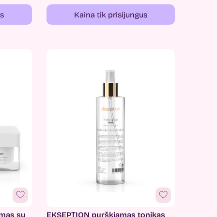
us
Kaina tik prisijungus
emas su
EKSEPTION purškiamas tonikas