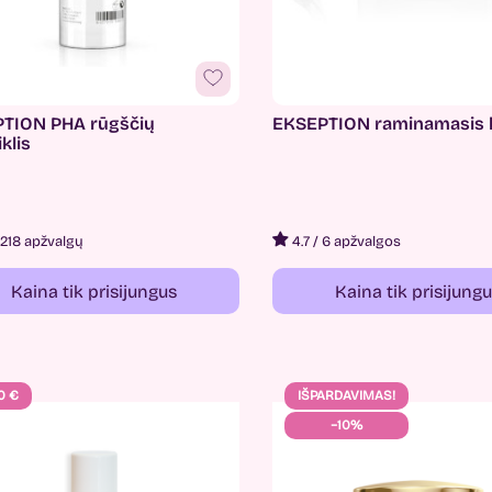
TION PHA rūgščių
EKSEPTION raminamasis
klis
218 apžvalgų
4.7
/
6 apžvalgos
Kaina tik prisijungus
Kaina tik prisijung
0 €
IŠPARDAVIMAS!
−10%