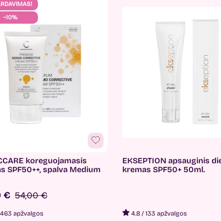
ARDAVIMAS!
−10%
CCARE koreguojamasis
EKSEPTION apsauginis die
s SPF50++, spalva Medium
kremas SPF50+ 50ml.
0 €
54,00 €
463 apžvalgos
4.8
/
133 apžvalgos