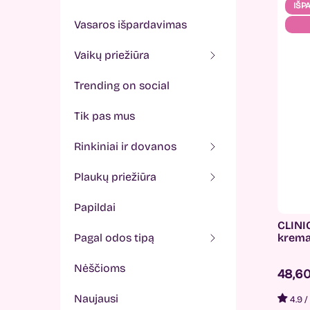
IŠP
vasaros išpardavimas
vaikų priežiūra
trending on social
tik pas mus
rinkiniai ir dovanos
plaukų priežiūra
papildai
CLINI
pagal odos tipą
krema
nėščioms
48,6
naujausi
4.9
/