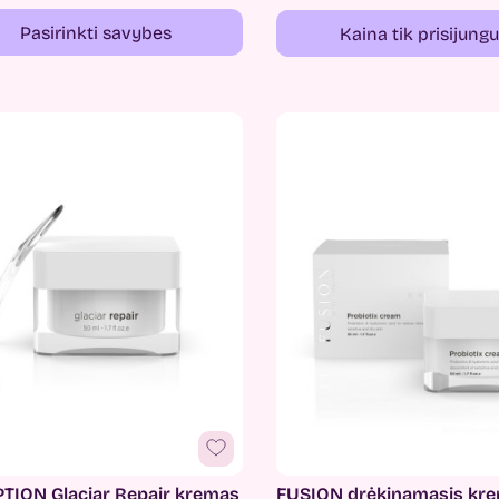
Pasirinkti savybes
Kaina tik prisijung
TION Glaciar Repair kremas
FUSION drėkinamasis kr