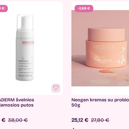
0 €
-2,68 €
DERM švelnios
Neogen kremas su probiot
iamosios putos
50g
0 €
38,00 €
25,12 €
27,80 €