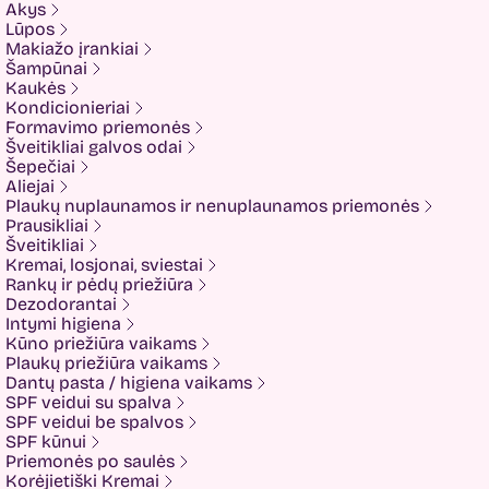
Akys
ETUDE
Lūpos
Eyenlip
Makiažo įrankiai
FaceFacts
Šampūnai
Fariis
Kaukės
Fixderma
Kondicionieriai
Fluff
Formavimo priemonės
Formal Bee
Šveitikliai galvos odai
Fusion
Šepečiai
Glow Hub
Aliejai
HeadShock
Plaukų nuplaunamos ir nenuplaunamos priemonės
Hiskin
Prausikliai
Holika holika
Šveitikliai
Imbue
Kremai, losjonai, sviestai
Imbue.
Rankų ir pėdų priežiūra
INOAR
Dezodorantai
Isntree
Intymi higiena
IUNIK
Kūno priežiūra vaikams
K-MOM
Plaukų priežiūra vaikams
Kadus Professional
Dantų pasta / higiena vaikams
Keenwell
SPF veidui su spalva
KLERADERM
SPF veidui be spalvos
KOSE
SPF kūnui
Kyra
Priemonės po saulės
LANEIGE
Korėjietiški Kremai