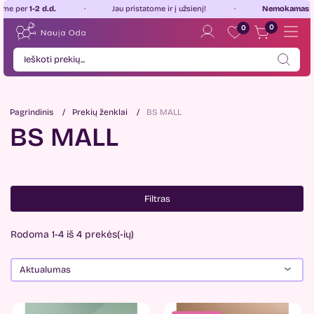
1-2 d.d.
Jau pristatome ir į užsienį!
Nemokamas pristaty
0
0
Pagrindinis
Prekių ženklai
BS MALL
BS MALL
Filtras
Rodoma 1-4 iš 4 prekės(-ių)
Aktualumas
Kaina