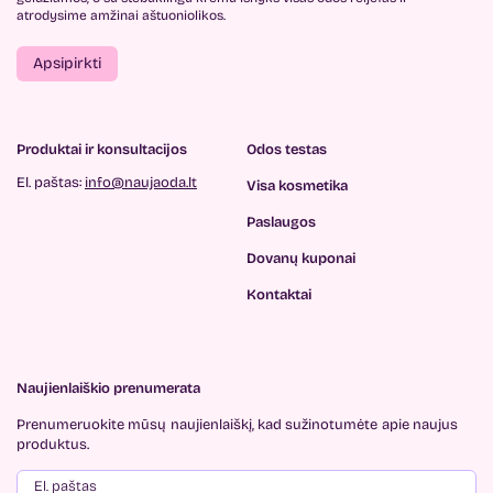
atrodysime amžinai aštuoniolikos.
Apsipirkti
Produktai ir konsultacijos
Odos testas
El. paštas:
info@naujaoda.lt
Visa kosmetika
Paslaugos
Dovanų kuponai
Kontaktai
Naujienlaiškio prenumerata
Prenumeruokite mūsų
naujienlaiškį, kad sužinotumėte
apie naujus
produktus.