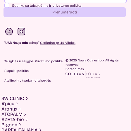
Sutinku su
taisyklėmis
ir
privatumo politika
Prenumeruoti
"UAB Nauja oda eshop"
Gedimino pr. 44. Vilnius
© 2025 Nauja Oda eshop. All rights
Taisyklės ir sąlygos
Privatumo politika
reserved.
Sprendimas:
Slapukų politika
Atsiliepimų tvarkymo taisyklės
3W CLINIC
A'pieu
Aronyx
ATOPALM
AZETA-bio
B-good
BAREX ITALIANA