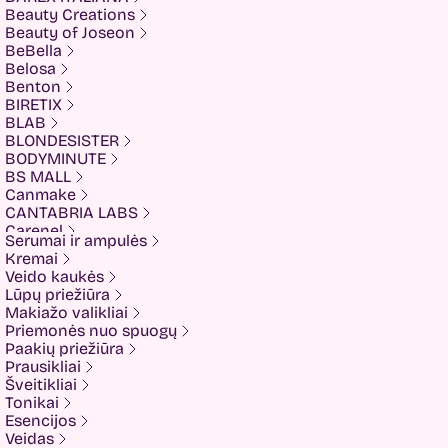
Beauty Creations
Beauty of Joseon
BeBella
Belosa
Benton
BIRETIX
BLAB
BLONDESISTER
BODYMINUTE
BS MALL
Canmake
CANTABRIA LABS
Carenel
Serumai ir ampulės
CHALURE
Kremai
Cherubs
Veido kaukės
Cliniccare
Lūpų priežiūra
COSRX
Makiažo valikliai
COTRIL
Priemonės nuo spuogų
COVEDERM
Paakių priežiūra
Crazy Hair
Prausikliai
Dalton
Šveitikliai
Dear Doer
Tonikai
Ekseption
Esencijos
Elizavecca
Veidas
ESFOLIO