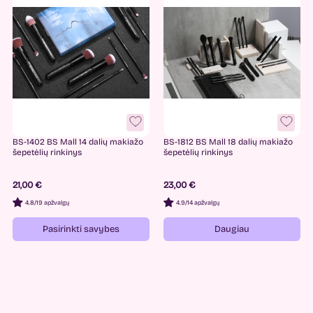
BS-1402 BS Mall 14 dalių makiažo
BS-1812 BS Mall 18 dalių makiažo
šepetėlių rinkinys
šepetėlių rinkinys
21,00 €
23,00 €
4.8
/
19 apžvalgų
4.9
/
14 apžvalgų
Pasirinkti savybes
Daugiau