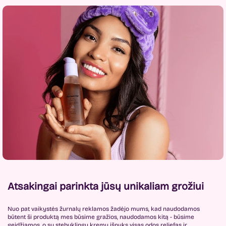
Atsakingai parinkta jūsų unikaliam grožiui
Nuo pat vaikystės žurnalų reklamos žadėjo mums, kad naudodamos
būtent ši produktą mes būsime gražios, naudodamos kitą - būsime
geidžiamos, o su stebuklingu kremu išnyks visas odos reljefas ir