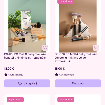
Išparduota
-
18
€
23
€
Kategorijos
Makiažas
4
Makiažo įrankiai
4
BS-1101 BS Mall 11 dalių makiažo
BS-S20 BS Mall 4 dalių makiažo
Kempinėlės
1
šepetėlių rinkinys su kempinėle
šepetėlių rinkinys veido
formavimui
Šepetėliai
4
18,00 €
18,00 €
Naujausi
4
5.0
/
13 apžvalgų
4.6
/
12 apžvalgų
Į krepšelį
Daugiau
Išparduota
Išparduota