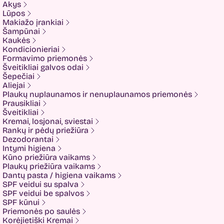
Akys
ETUDE
Lūpos
Eyenlip
Makiažo įrankiai
FaceFacts
Šampūnai
Fariis
Kaukės
Fixderma
Kondicionieriai
Fluff
Formavimo priemonės
Formal Bee
Šveitikliai galvos odai
Fusion
Šepečiai
Glow Hub
Aliejai
HeadShock
Plaukų nuplaunamos ir nenuplaunamos priemonės
Hiskin
Prausikliai
Holika holika
Šveitikliai
Imbue
Kremai, losjonai, sviestai
Imbue.
Rankų ir pėdų priežiūra
INOAR
Dezodorantai
Isntree
Intymi higiena
IUNIK
Kūno priežiūra vaikams
K-MOM
Plaukų priežiūra vaikams
Kadus Professional
Dantų pasta / higiena vaikams
Keenwell
SPF veidui su spalva
KLERADERM
SPF veidui be spalvos
KOSE
SPF kūnui
Kyra
Priemonės po saulės
LANEIGE
Korėjietiški Kremai