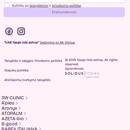
Sutinku su
taisyklėmis
ir
privatumo politika
Prenumeruoti
"UAB Nauja oda eshop"
Gedimino pr. 44. Vilnius
© 2025 Nauja Oda eshop. All rights
Taisyklės ir sąlygos
Privatumo politika
reserved.
Sprendimas:
Slapukų politika
Atsiliepimų tvarkymo taisyklės
3W CLINIC
A'pieu
Aronyx
ATOPALM
AZETA-bio
B-good
BAREX ITALIANA