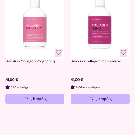
Swedish Collagen Pregnancy
Swedish collagen menopause
41,00 €
41,00 €
5.0
/
1 apžvalga
0.0
/
Nėra atsiliepimų
Į krepšelį
Į krepšelį