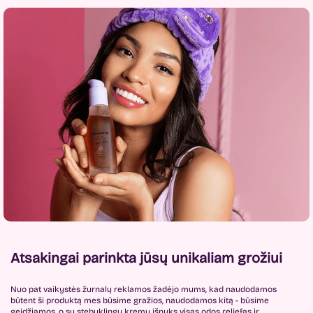
Atsakingai parinkta jūsų unikaliam grožiui
Nuo pat vaikystės žurnalų reklamos žadėjo mums, kad naudodamos
būtent ši produktą mes būsime gražios, naudodamos kitą - būsime
geidžiamos, o su stebuklingu kremu išnyks visas odos reljefas ir