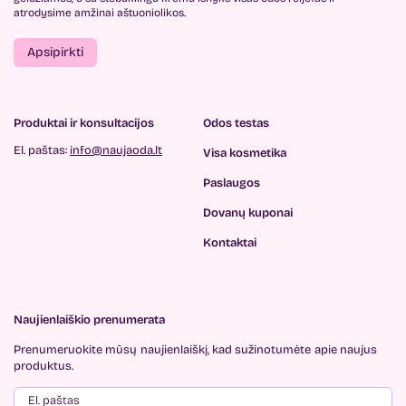
atrodysime amžinai aštuoniolikos.
Apsipirkti
Produktai ir konsultacijos
Odos testas
El. paštas:
info@naujaoda.lt
Visa kosmetika
Paslaugos
Dovanų kuponai
Kontaktai
Naujienlaiškio prenumerata
Prenumeruokite mūsų
naujienlaiškį, kad sužinotumėte
apie naujus
produktus.