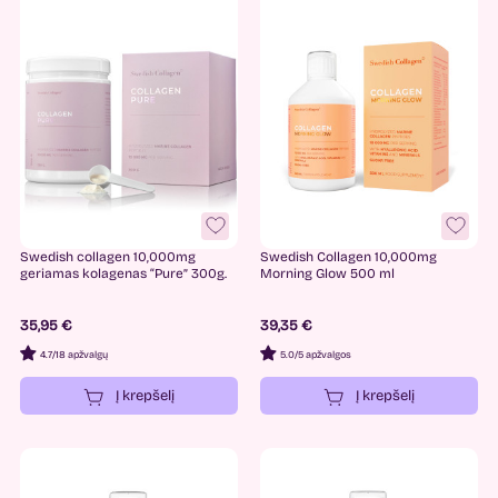
-
35
€
41
€
Kategorijos
Naujausi
1
Nėščioms
1
Swedish collagen 10,000mg
Swedish Collagen 10,000mg
Papildai
4
geriamas kolagenas “Pure” 300g.
Morning Glow 500 ml
35,95 €
39,35 €
4.7
/
18 apžvalgų
5.0
/
5 apžvalgos
Į krepšelį
Į krepšelį