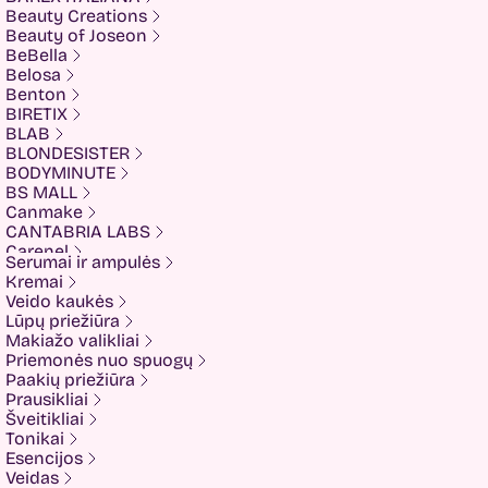
Beauty Creations
Beauty of Joseon
BeBella
Belosa
Benton
BIRETIX
BLAB
BLONDESISTER
BODYMINUTE
BS MALL
Canmake
CANTABRIA LABS
Carenel
Serumai ir ampulės
CHALURE
Kremai
Cherubs
Veido kaukės
Cliniccare
Lūpų priežiūra
COSRX
Makiažo valikliai
COTRIL
Priemonės nuo spuogų
COVEDERM
Paakių priežiūra
Crazy Hair
Prausikliai
Dalton
Šveitikliai
Dear Doer
Tonikai
Ekseption
Esencijos
Elizavecca
Veidas
ESFOLIO