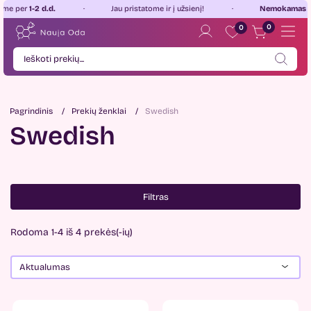
2 d.d.
Jau pristatome ir į užsienį!
Nemokamas pristatym
0
0
Pagrindinis
Prekių ženklai
Swedish
Swedish
Filtras
Rodoma 1-4 iš 4 prekės(-ių)
Aktualumas
Kaina