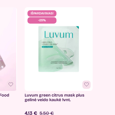
IŠPARDAVIMAS!
−25%
 Food
Luvum green citrus mask plus
gelinė veido kaukė 1vnt.
4,13 €
5,50 €