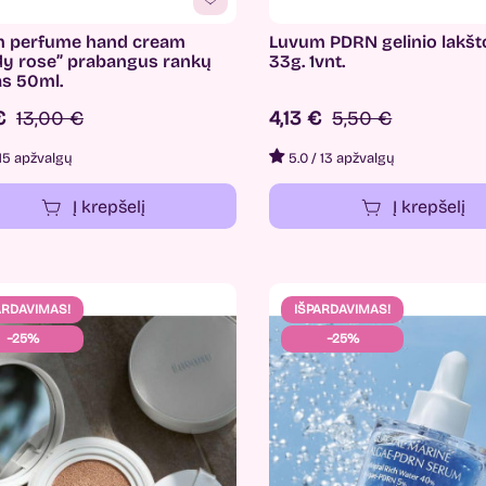
 perfume hand cream
Luvum PDRN gelinio lakšt
y rose” prabangus rankų
33g. 1vnt.
s 50ml.
 €
13,00 €
4,13 €
5,50 €
15 apžvalgų
5.0
/
13 apžvalgų
Į krepšelį
Į krepšelį
ARDAVIMAS!
IŠPARDAVIMAS!
−25%
−25%