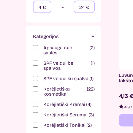
-
4
€
24
€
Kategorijos
Apsauga nuo
2
saulės
SPF veidui be
1
spalvos
Luvum 
SPF veidui su spalva
1
lakšt
Korėjietiška
22
kosmetika
4,13 
Korėjietiški Kremai
4
4.9
/
Korėjietiški Serumai
3
Korėjietiški Tonikai
2