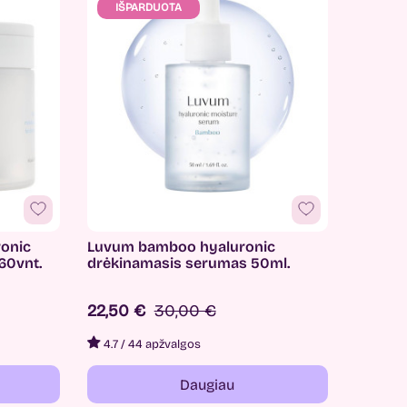
IŠPARDUOTA
ronic
Luvum bamboo hyaluronic
 60vnt.
drėkinamasis serumas 50ml.
22,50 €
30,00 €
4.7
/
44 apžvalgos
Daugiau