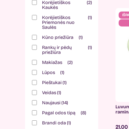
Korėjietiškos
2
Kaukės
IŠP
Korėjietiškos
1
Priemonės nuo
Saulės
Kūno priežiūra
1
Rankų ir pėdų
1
priežiūra
Makiažas
2
Lūpos
1
Pieštukai
1
Veidas
1
Naujausi
14
Luvum
ramin
Pagal odos tipą
8
Brandi oda
1
21,0