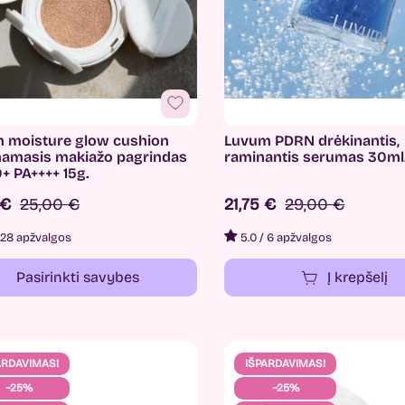
 moisture glow cushion
Luvum PDRN drėkinantis,
namasis makiažo pagrindas
raminantis serumas 30ml
+ PA++++ 15g.
 €
25,00 €
21,75 €
29,00 €
28 apžvalgos
5.0
/
6 apžvalgos
Pasirinkti savybes
Į krepšelį
ARDAVIMAS!
IŠPARDAVIMAS!
−25%
−25%