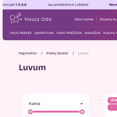
 d.d.
Jau pristatome ir į užsienį!
Nemokamas pris
Odos testas
Dovanų ku
VISOS PREKĖS
GAMINTOJAS
VEIDO PRIEŽIŪRA
MAKIAŽAS
PLAUKŲ 
Pagrindinis
Prekių ženklai
Luvum
Luvum
IŠP
Kaina