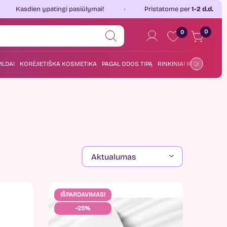
 ypatingi pasiūlymai!
Pristatome per
1-2 d.d.
Jau 
0
0
ILDAI
KORĖJIETIŠKA KOSMETIKA
PAGAL ODOS TIPĄ
RINKINIAI IR DOVANOS
Aktualumas
IŠPARDAVIMAS!
−25%