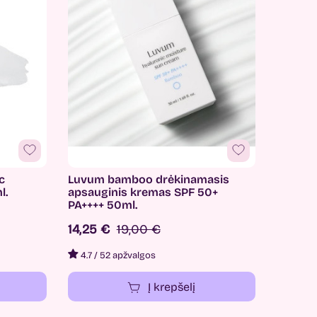
c
Luvum bamboo drėkinamasis
l.
apsauginis kremas SPF 50+
PA++++ 50ml.
14,25 €
19,00 €
4.7
/
52 apžvalgos
Į krepšelį