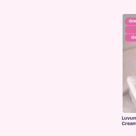
IŠP
IŠ
Luvum
Cream