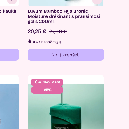
o kaukė
Luvum Bamboo Hyaluronic
Moisture drėkinantis prausimosi
gelis 200ml.
20,25 €
27,00 €
4.6
/
19 apžvalgų
Į krepšelį
IŠPARDAVIMAS!
−25%