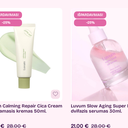
ARDAVIMAS!
IŠPARDAVIMAS!
−25%
−25%
 Calming Repair Cica Cream
Luvum Slow Aging Super
amasis kremas 50ml.
dvifazis serumas 30ml.
0 €
28,00 €
21,00 €
28,00 €