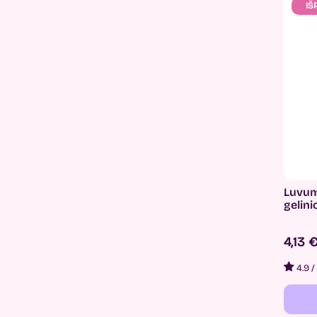
IŠ
Luvum
gelini
4,13 
4.9
/