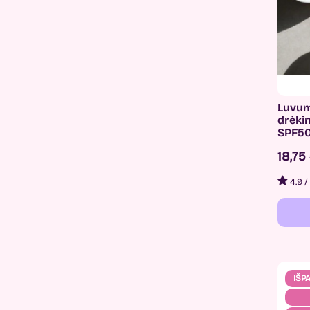
Luvum
drėki
SPF50
18,75
4.9
/
IŠP