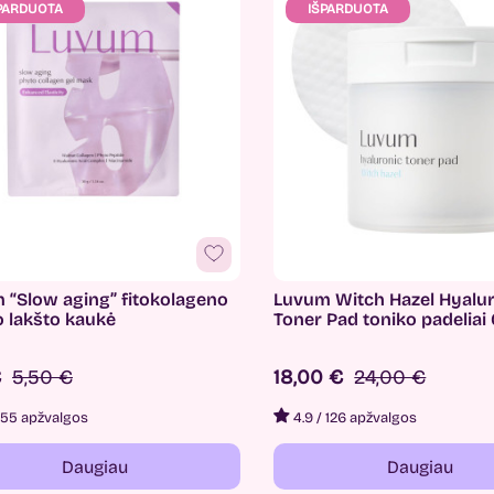
PARDUOTA
IŠPARDUOTA
 “Slow aging” fitokolageno
Luvum Witch Hazel Hyalu
o lakšto kaukė
Toner Pad toniko padeliai
€
5,50 €
18,00 €
24,00 €
55 apžvalgos
4.9
/
126 apžvalgos
Daugiau
Daugiau