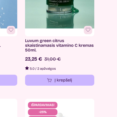
Luvum green citrus
.
skaistinamasis vitamino C kremas
50ml.
23,25 €
31,00 €
5.0
/
2 apžvalgos
Į krepšelį
IŠPARDAVIMAS!
−25%