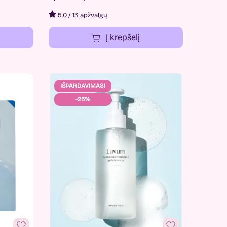
5.0
/
13 apžvalgų
Į krepšelį
IŠPARDAVIMAS!
−25%