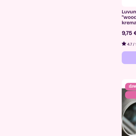
Luvum
“wood
krema
9,75
4.7
/
IŠP