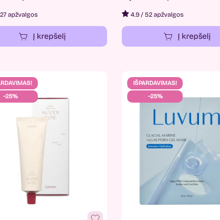
27 apžvalgos
4.9
/
52 apžvalgos
Į krepšelį
Į krepšelį
ARDAVIMAS!
IŠPARDAVIMAS!
−25%
−25%