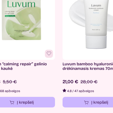
“calming repair” gelinio
Luvum bamboo hyaluroni
o kaukė
drėkinamasis kremas 70m
€
5,50 €
21,00 €
28,00 €
68 apžvalgos
4.8
/
47 apžvalgos
Į krepšelį
Į krepšelį