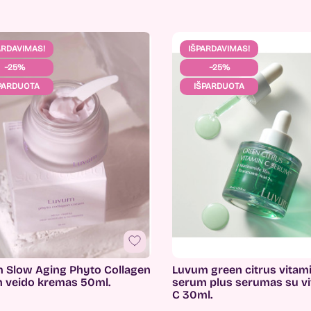
ARDAVIMAS!
IŠPARDAVIMAS!
−25%
−25%
PARDUOTA
IŠPARDUOTA
 Slow Aging Phyto Collagen
Luvum green citrus vitam
 veido kremas 50ml.
serum plus serumas su v
C 30ml.