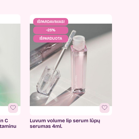
IŠPARDAVIMAS!
−25%
IŠPARDUOTA
in C
Luvum volume lip serum lūpų
itaminu
serumas 4ml.