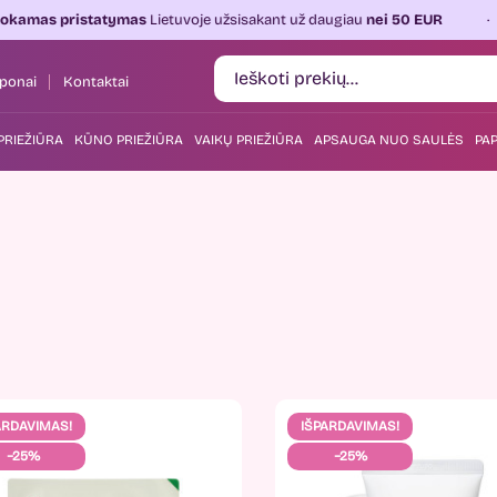
tatymas
Lietuvoje užsisakant už daugiau
nei 50 EUR
Kasdien
ponai
Kontaktai
PRIEŽIŪRA
KŪNO PRIEŽIŪRA
VAIKŲ PRIEŽIŪRA
APSAUGA NUO SAULĖS
PAP
ARDAVIMAS!
IŠPARDAVIMAS!
−25%
−25%