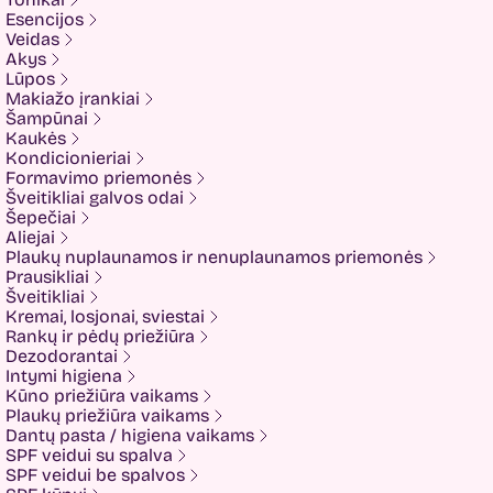
Ekseption
Esencijos
Elizavecca
Veidas
ESFOLIO
Akys
ETUDE
Lūpos
Eyenlip
Makiažo įrankiai
FaceFacts
Šampūnai
Fariis
Kaukės
Fixderma
Kondicionieriai
Fluff
Formavimo priemonės
Formal Bee
Šveitikliai galvos odai
Fusion
Šepečiai
Glow Hub
Aliejai
HeadShock
Plaukų nuplaunamos ir nenuplaunamos priemonės
Hiskin
Prausikliai
Holika holika
Šveitikliai
Imbue
Kremai, losjonai, sviestai
Imbue.
Rankų ir pėdų priežiūra
INOAR
Dezodorantai
Isntree
Intymi higiena
IUNIK
Kūno priežiūra vaikams
K-MOM
Plaukų priežiūra vaikams
Kadus Professional
Dantų pasta / higiena vaikams
Keenwell
SPF veidui su spalva
KLERADERM
SPF veidui be spalvos
KOSE