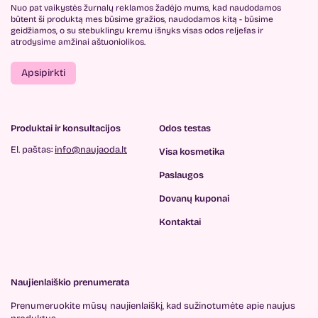
Nuo pat vaikystės žurnalų reklamos žadėjo mums, kad naudodamos
būtent ši produktą mes būsime gražios, naudodamos kitą - būsime
geidžiamos, o su stebuklingu kremu išnyks visas odos reljefas ir
atrodysime amžinai aštuoniolikos.
Apsipirkti
Produktai ir konsultacijos
Odos testas
El. paštas:
info@naujaoda.lt
Visa kosmetika
Paslaugos
Dovanų kuponai
Kontaktai
Naujienlaiškio prenumerata
Prenumeruokite mūsų
naujienlaiškį, kad sužinotumėte
apie naujus