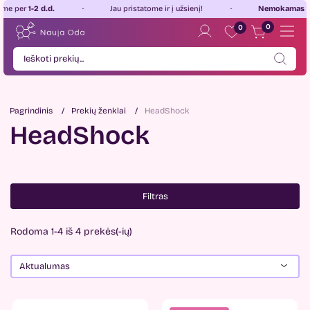
2 d.d.
Jau pristatome ir į užsienį!
Nemokamas pristatym
0
0
Pagrindinis
Prekių ženklai
HeadShock
HeadShock
Filtras
Rodoma 1-4 iš 4 prekės(-ių)
Aktualumas
Kaina