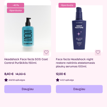
−40%
Išparduota
Išparduota
Headshock Face facts SOS Coat
Face facts Headshock night
Control Purškiklis 150ml.
restore naktinis atstatomasis
plaukų serumas 100ml.
8,40 €
14,00 €
12,00 €
4.8
/
33 apžvalgos
4.0
/
1 apžvalga
Daugiau
Daugiau