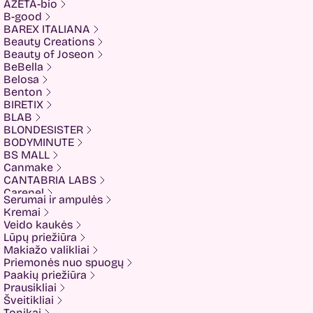
AZETA-bio
B-good
BAREX ITALIANA
Beauty Creations
Beauty of Joseon
BeBella
Belosa
Benton
BIRETIX
BLAB
BLONDESISTER
BODYMINUTE
BS MALL
Canmake
CANTABRIA LABS
Carenel
Serumai ir ampulės
CHALURE
Kremai
Cherubs
Veido kaukės
Cliniccare
Lūpų priežiūra
COSRX
Makiažo valikliai
COTRIL
Priemonės nuo spuogų
COVEDERM
Paakių priežiūra
Crazy Hair
Prausikliai
Dalton
Šveitikliai
Dear Doer
Tonikai