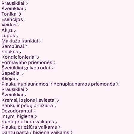
Crazy Hair
Prausikliai
Dalton
Šveitikliai
Dear Doer
Tonikai
Ekseption
Esencijos
Elizavecca
Veidas
ESFOLIO
Akys
ETUDE
Lūpos
Eyenlip
Makiažo įrankiai
FaceFacts
Šampūnai
Fariis
Kaukės
Fixderma
Kondicionieriai
Fluff
Formavimo priemonės
Formal Bee
Šveitikliai galvos odai
Fusion
Šepečiai
Glow Hub
Aliejai
HeadShock
Plaukų nuplaunamos ir nenuplaunamos priemonės
Hiskin
Prausikliai
Holika holika
Šveitikliai
Imbue
Kremai, losjonai, sviestai
Imbue.
Rankų ir pėdų priežiūra
INOAR
Dezodorantai
Isntree
Intymi higiena
IUNIK
Kūno priežiūra vaikams
K-MOM
Plaukų priežiūra vaikams
Kadus Professional
Dantų pasta / higiena vaikams