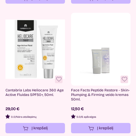
Cantabria Labs Heliocare 360 Age
Face Facts Peptide Restore - Skin-
Active Fluidas SPF50+, 50ml.
Plumping & Firming veido kremas
50ml.
29,00 €
12,50 €
0.0
/
Nėra atsiliepimų
5.0
/
6 apžvalgos
Į krepšelį
Į krepšelį