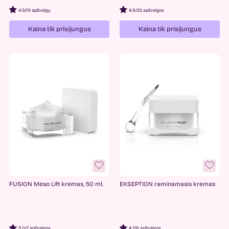
Fusion
1
4.5
/
19 apžvalgų
4.9
/
22 apžvalgos
Luvum
1
Kaina tik prisijungus
Kaina tik prisijungus
Medicube
2
PHYRIS
2
PO:DL
2
Skin Minute
1
The Hoppa.
1
FUSION Meso Lift kremas, 50 ml.
EKSEPTION raminamasis kremas
5.0
/
7 apžvalgos
4.7
/
6 apžvalgos