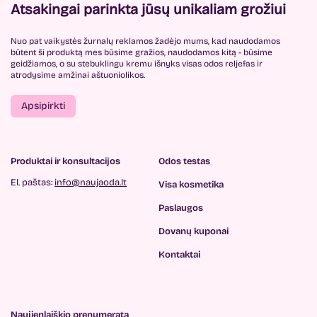
Atsakingai parinkta jūsų unikaliam grožiui
Nuo pat vaikystės žurnalų reklamos žadėjo mums, kad naudodamos
būtent ši produktą mes būsime gražios, naudodamos kitą - būsime
geidžiamos, o su stebuklingu kremu išnyks visas odos reljefas ir
atrodysime amžinai aštuoniolikos.
Apsipirkti
Produktai ir konsultacijos
Odos testas
El. paštas:
info@naujaoda.lt
Visa kosmetika
Paslaugos
Dovanų kuponai
Kontaktai
Naujienlaiškio prenumerata