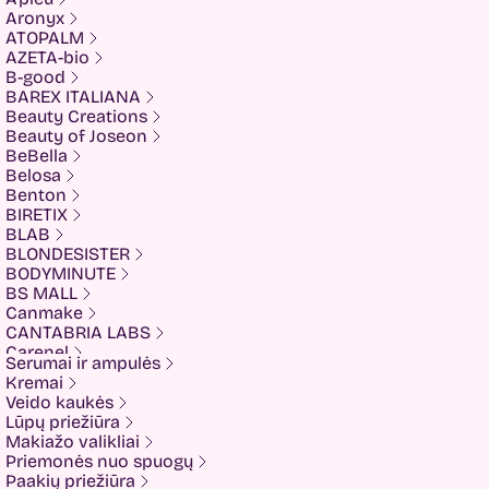
Aronyx
ATOPALM
AZETA-bio
B-good
BAREX ITALIANA
Beauty Creations
Beauty of Joseon
BeBella
Belosa
Benton
BIRETIX
BLAB
BLONDESISTER
BODYMINUTE
BS MALL
Canmake
CANTABRIA LABS
Carenel
Serumai ir ampulės
CHALURE
Kremai
Cherubs
Veido kaukės
Cliniccare
Lūpų priežiūra
COSRX
Makiažo valikliai
COTRIL
Priemonės nuo spuogų
COVEDERM
Paakių priežiūra