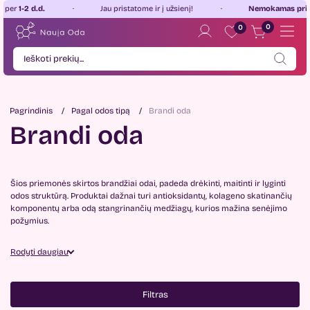
2 d.d.
Jau pristatome ir į užsienį!
Nemokamas pristatyma
0
0
Pagrindinis
Pagal odos tipą
Brandi oda
Brandi oda
Šios priemonės skirtos brandžiai odai, padeda drėkinti, maitinti ir lyginti
odos struktūrą. Produktai dažnai turi antioksidantų, kolageno skatinančių
komponentų arba odą stangrinančių medžiagų, kurios mažina senėjimo
požymius.
Rodyti daugiau
Filtras