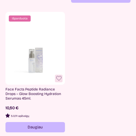
Išparduota
Face Facts Peptide Radiance
Drops – Glow Boosting Hydration
Serumas 45ml.
10,50 €
5.0
/
11 apžvalgų
Daugiau