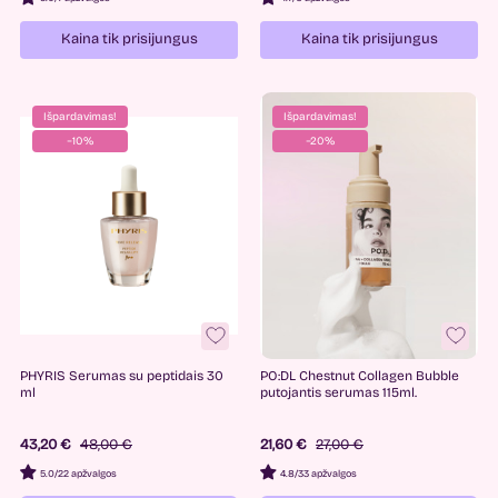
Kaina tik prisijungus
Kaina tik prisijungus
Išpardavimas!
Išpardavimas!
−10%
−20%
PHYRIS Serumas su peptidais 30
PO:DL Chestnut Collagen Bubble
ml
putojantis serumas 115ml.
43,20 €
48,00 €
21,60 €
27,00 €
5.0
/
22 apžvalgos
4.8
/
33 apžvalgos