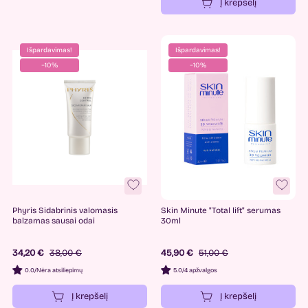
Į krepšelį
Išpardavimas!
Išpardavimas!
−10%
−10%
Phyris Sidabrinis valomasis
Skin Minute "Total lift" serumas
balzamas sausai odai
30ml
34,20 €
38,00 €
45,90 €
51,00 €
0.0
/
Nėra atsiliepimų
5.0
/
4 apžvalgos
Į krepšelį
Į krepšelį