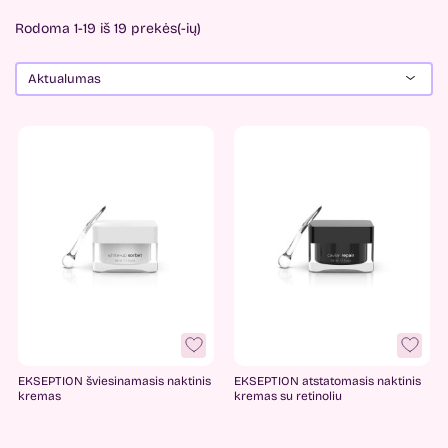
Rodoma 1-19 iš 19 prekės(-ių)
Aktualumas
Kaina
-
3
€
65
€
Gamintojai
CANTABRIA LABS
1
Ekseption
3
EKSEPTION šviesinamasis naktinis
EKSEPTION atstatomasis naktinis
FaceFacts
4
kremas
kremas su retinoliu
Fixderma
1