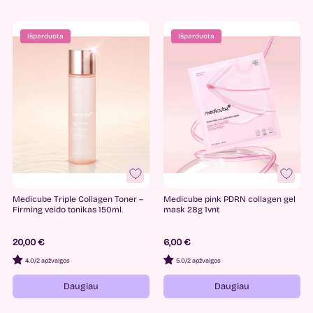
Išparduota
Išparduota
Medicube Triple Collagen Toner –
Medicube pink PDRN collagen gel
Firming veido tonikas 150ml.
mask 28g 1vnt
20,00 €
6,00 €
4.0
/
2 apžvalgos
5.0
/
2 apžvalgos
Daugiau
Daugiau