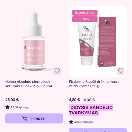
Išpardavimas!
−70%
Hoppa Absolute plump look
Fixderma face21 drėkinamasis
serumas su bakučioliu 30ml.
veido kremas 50g.
25,00 €
4,20 €
14,00 €
DIDYSIS SANDĖLIO
4.9
/
16 apžvalgų
TVARKYMAS
Į krepšelį
4.6
/
30 apžvalgų