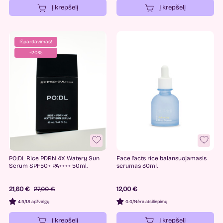
Į krepšelį
Į krepšelį
Išpardavimas!
−20%
PO:DL Rice PDRN 4X Watery Sun
Face facts rice balansuojamasis
Serum SPF50+ PA++++ 50ml.
serumas 30ml.
21,60 €
27,00 €
12,00 €
4.9
/
18 apžvalgų
0.0
/
Nėra atsiliepimų
Į krepšelį
Į krepšelį