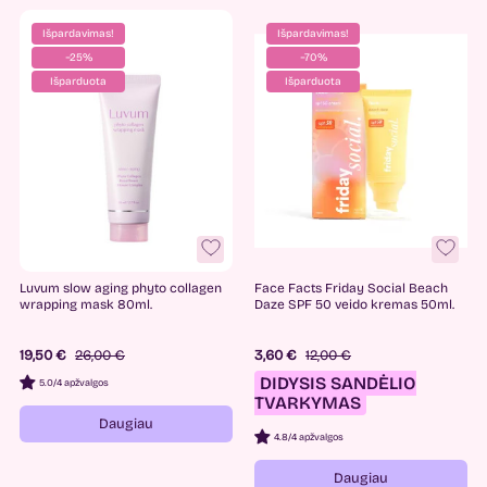
Išpardavimas!
Išpardavimas!
−25%
−70%
Išparduota
Išparduota
Luvum slow aging phyto collagen
Face Facts Friday Social Beach
wrapping mask 80ml.
Daze SPF 50 veido kremas 50ml.
19,50 €
26,00 €
3,60 €
12,00 €
DIDYSIS SANDĖLIO
5.0
/
4 apžvalgos
TVARKYMAS
Daugiau
4.8
/
4 apžvalgos
Daugiau