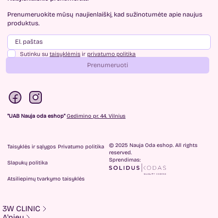
Prenumeruokite mūsų
naujienlaiškį, kad sužinotumėte
apie naujus
produktus.
Sutinku su
taisyklėmis
ir
privatumo politika
Prenumeruoti
"UAB Nauja oda eshop"
Gedimino pr. 44. Vilnius
© 2025 Nauja Oda eshop. All rights
Taisyklės ir sąlygos
Privatumo politika
reserved.
Sprendimas:
Slapukų politika
Atsiliepimų tvarkymo taisyklės
3W CLINIC
A'pieu