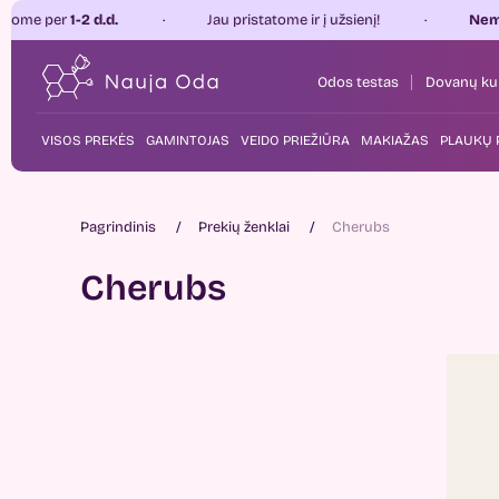
ome per
1-2 d.d.
Jau pristatome ir į užsienį!
Nemoka
Odos testas
Dovanų ku
VISOS PREKĖS
GAMINTOJAS
VEIDO PRIEŽIŪRA
MAKIAŽAS
PLAUKŲ 
Pagrindinis
Prekių ženklai
Cherubs
Cherubs