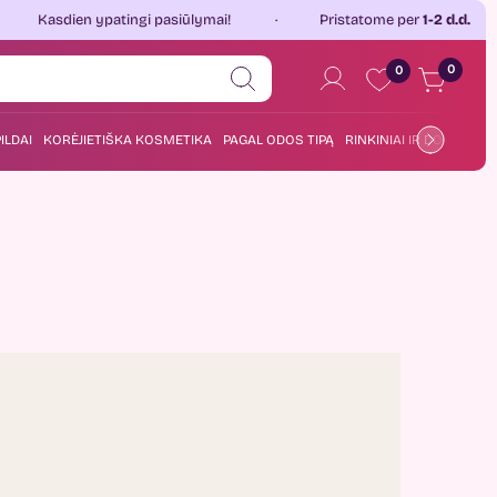
Kasdien ypatingi pasiūlymai!
Pristatome per
1-2 d.d.
0
0
ILDAI
KORĖJIETIŠKA KOSMETIKA
PAGAL ODOS TIPĄ
RINKINIAI IR DOVANOS