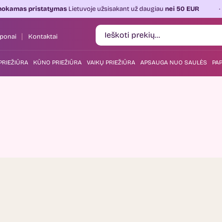
mas pristatymas
Lietuvoje užsisakant už daugiau
nei 50 EUR
ponai
Kontaktai
PRIEŽIŪRA
KŪNO PRIEŽIŪRA
VAIKŲ PRIEŽIŪRA
APSAUGA NUO SAULĖS
PAP