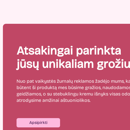
Atsakingai parinkta
jūsų unikaliam grožiu
Nuo pat vaikystės žurnalų reklamos žadėjo mums,
būtent ši produktą mes būsime gražios, naudodamos
geidžiamos, o su stebuklingu kremu išnyks visas odos
atrodysime amžinai aštuoniolikos.
Apsipirkti