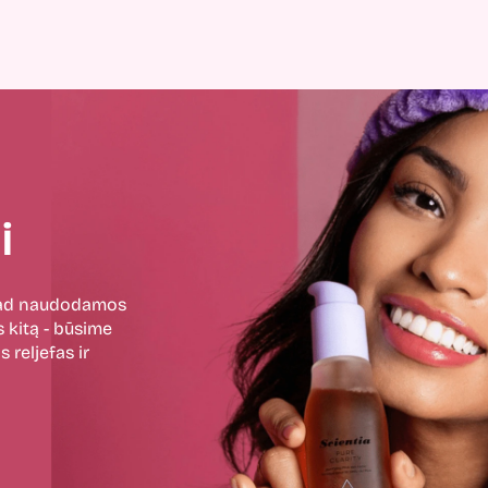
i
 kad naudodamos
 kitą - būsime
 reljefas ir