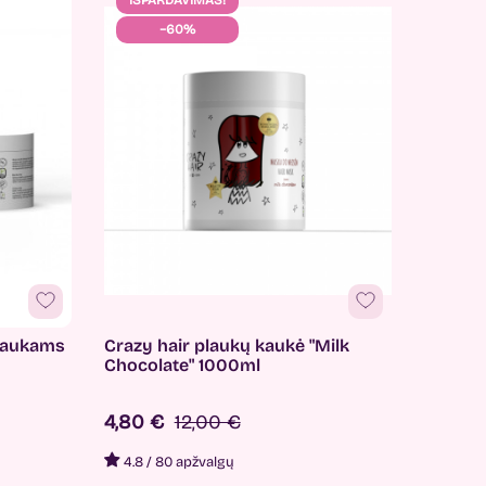
IŠPARDAVIMAS!
−60%
plaukams
Crazy hair plaukų kaukė "Milk
Chocolate" 1000ml
4,80 €
12,00 €
4.8
/
80 apžvalgų