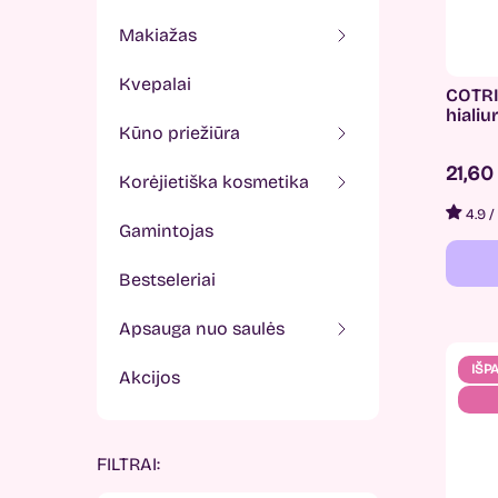
makiažas
kvepalai
COTRI
hiali
kūno priežiūra
21,6
korėjietiška kosmetika
4.9
/
gamintojas
bestseleriai
apsauga nuo saulės
IŠP
akcijos
FILTRAI: