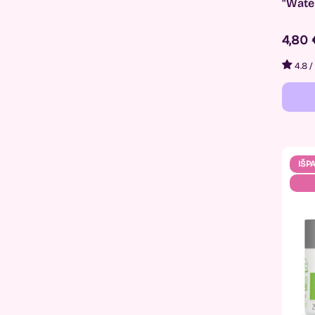
"Wate
4,80
4.8
/
IŠP