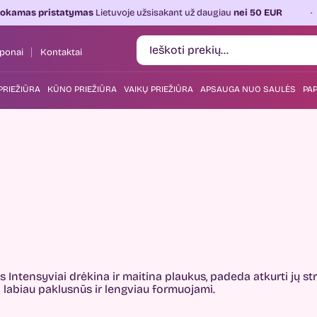
tatymas
Lietuvoje užsisakant už daugiau
nei 50 EUR
Kasdien 
ponai
Kontaktai
PRIEŽIŪRA
KŪNO PRIEŽIŪRA
VAIKŲ PRIEŽIŪRA
APSAUGA NUO SAULĖS
PAP
 Intensyviai drėkina ir maitina plaukus, padeda atkurti jų s
labiau paklusnūs ir lengviau formuojami.