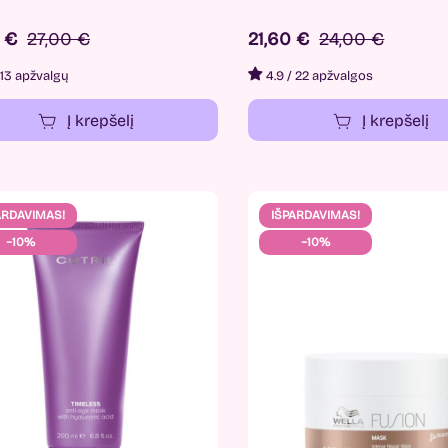
0 €
27,00 €
21,60 €
24,00 €
13 apžvalgų
4.9
/
22 apžvalgos
Į krepšelį
Į krepšelį
ARDAVIMAS!
IŠPARDAVIMAS!
−10%
−10%