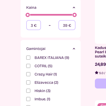
Kaina
-
3
€
39
€
Kadus
Gamintojai
Pearl
sutei
BAREX ITALIANA
9
24,8
COTRIL
5
5.0
/
Crazy Hair
1
Elizavecca
2
Hiskin
3
Imbue.
1