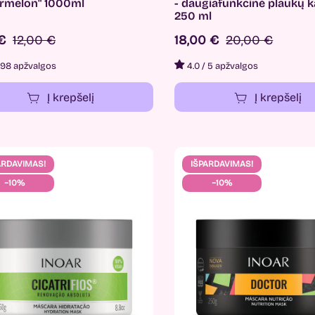
rmelon" 1000ml
- daugiafunkcinė plaukų 
250 ml
 €
12,00 €
18,00 €
20,00 €
98 apžvalgos
4.0
/
5 apžvalgos
Į krepšelį
Į krepšelį
ARDAVIMAS!
IŠPARDAVIMAS!
−10%
−10%