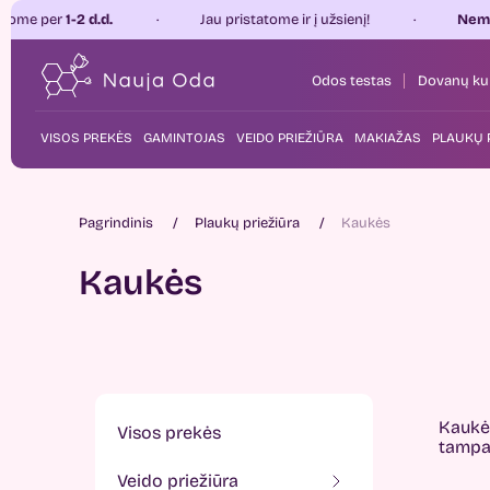
d.d.
Jau pristatome ir į užsienį!
Nemokamas pris
Odos testas
Dovanų ku
VISOS PREKĖS
GAMINTOJAS
VEIDO PRIEŽIŪRA
MAKIAŽAS
PLAUKŲ 
Pagrindinis
Plaukų priežiūra
Kaukės
Kaukės
Kaukės
visos prekės
tampa 
veido priežiūra