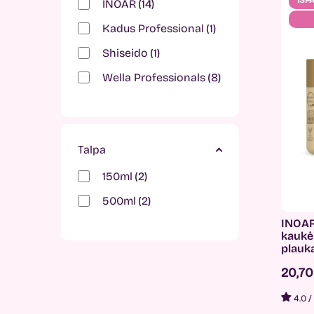
IŠP
INOAR
14
Kadus Professional
1
Shiseido
1
Wella Professionals
8
Talpa
150ml
2
500ml
2
INOAR
kaukė
plauk
20,7
4.0
/