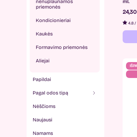
nenuplaunamos
ml.
priemonės
24,3
Kondicionieriai
4.8
/
Kaukės
Formavimo priemonės
Aliejai
IŠP
papildai
pagal odos tipą
nėščioms
naujausi
namams