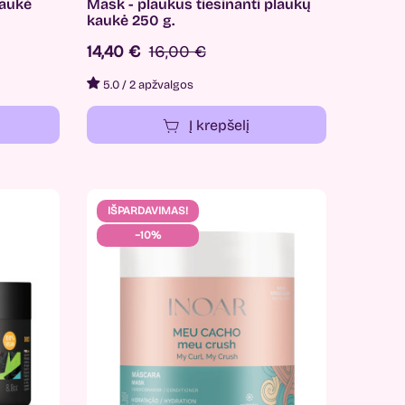
kaukė
Mask - plaukus tiesinanti plaukų
kaukė 250 g.
14,40 €
16,00 €
5.0
/
2 apžvalgos
Į krepšelį
IŠPARDAVIMAS!
−10%