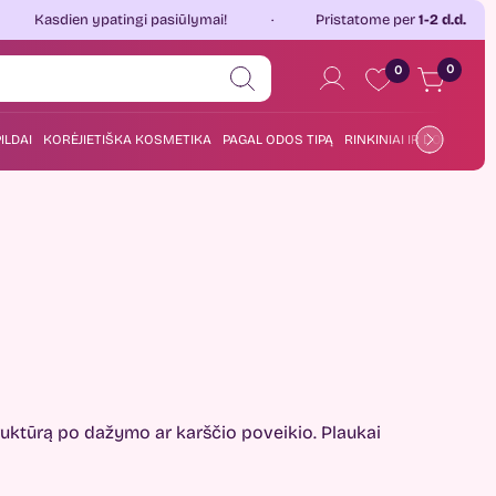
ypatingi pasiūlymai!
Pristatome per
1-2 d.d.
Jau p
0
0
ILDAI
KORĖJIETIŠKA KOSMETIKA
PAGAL ODOS TIPĄ
RINKINIAI IR DOVANOS
truktūrą po dažymo ar karščio poveikio. Plaukai