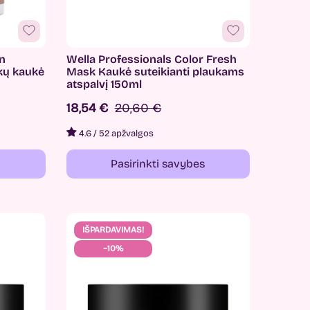
on
Wella Professionals Color Fresh
kų kaukė
Mask Kaukė suteikianti plaukams
atspalvį 150ml
18,54 €
20,60 €
4.6
/
52 apžvalgos
Pasirinkti savybes
IŠPARDAVIMAS!
−10%