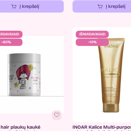
Į krepšelį
Į krepšelį
ARDAVIMAS!
IŠPARDAVIMAS!
−60%
−10%
 hair plaukų kaukė
INOAR Kalice Multi-purp