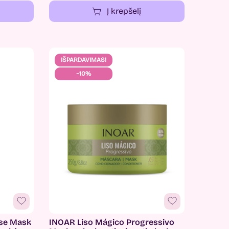
Į krepšelį
IŠPARDAVIMAS!
−10%
ose Mask
INOAR Liso Mágico Progressivo