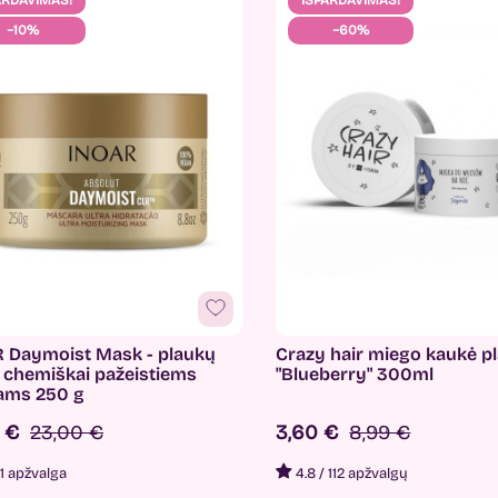
ARDAVIMAS!
IŠPARDAVIMAS!
−10%
−60%
 Daymoist Mask - plaukų
Crazy hair miego kaukė 
 chemiškai pažeistiems
"Blueberry" 300ml
ams 250 g
0 €
23,00 €
3,60 €
8,99 €
1 apžvalga
4.8
/
112 apžvalgų