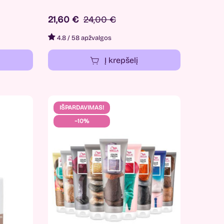
21,60 €
24,00 €
4.8
/
58 apžvalgos
Į krepšelį
IŠPARDAVIMAS!
−10%