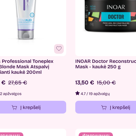
 Professional Toneplex
INOAR Doctor Reconstruc
 Blonde Mask Atspalvį
Mask - kaukė 250 g
kianti kaukė 200ml
9 €
27,65 €
13,50 €
15,00 €
2 apžvalgos
4.7
/
19 apžvalgų
Į krepšelį
Į krepšelį