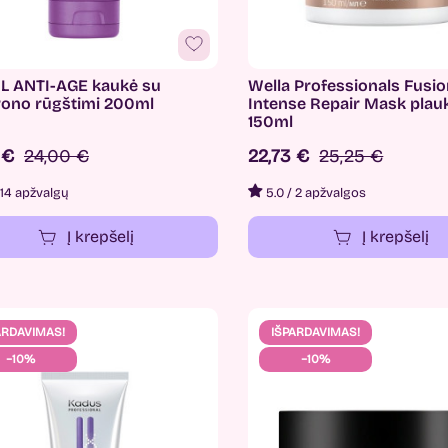
L ANTI-AGE kaukė su
Wella Professionals Fusi
urono rūgštimi 200ml
Intense Repair Mask plau
150ml
0 €
24,00 €
22,73 €
25,25 €
14 apžvalgų
5.0
/
2 apžvalgos
Į krepšelį
Į krepšelį
ARDAVIMAS!
IŠPARDAVIMAS!
−10%
−10%