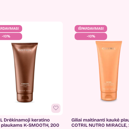
ARDAVIMAS!
IŠPARDAVIMAS!
−10%
−10%
L Drėkinamoji keratino
Giliai maitinanti kaukė p
 plaukams K-SMOOTH, 200
COTRIL NUTRO MIRACLE, 