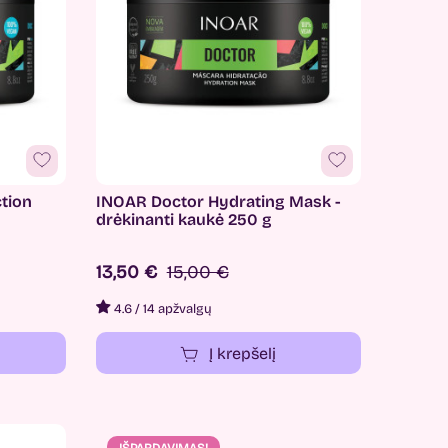
tion
INOAR Doctor Hydrating Mask -
drėkinanti kaukė 250 g
13,50 €
15,00 €
4.6
/
14 apžvalgų
Į krepšelį