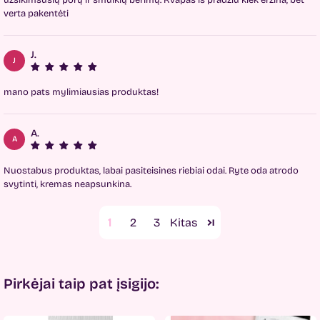
užsikimšusių porų ir smulkių bėrimų. Kvapas iš pradziu kiek erzina, bet
verta pakentėti
J.
J
mano pats mylimiausias produktas!
A.
A
Nuostabus produktas, labai pasiteisines riebiai odai. Ryte oda atrodo
svytinti, kremas neapsunkina.
1
2
3
Pirkėjai taip pat įsigijo: