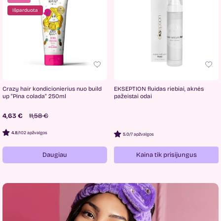
Išparduota
Crazy hair kondicionierius nuo build
EKSEPTION fluidas riebiai, aknės
up "Pina colada" 250ml
pažeistai odai
4,63 €
11,58 €
4.8
/
102 apžvalgos
5.0
/
7 apžvalgos
Kaina tik prisijungus
Daugiau