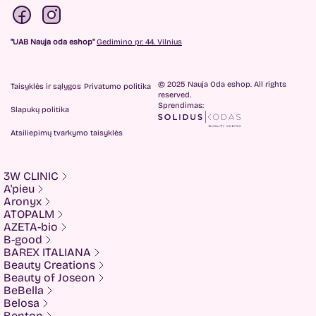
"UAB Nauja oda eshop"
Gedimino pr. 44. Vilnius
© 2025 Nauja Oda eshop. All rights
Taisyklės ir sąlygos
Privatumo politika
reserved.
Sprendimas:
Slapukų politika
Atsiliepimų tvarkymo taisyklės
3W CLINIC
A'pieu
Aronyx
ATOPALM
AZETA-bio
B-good
BAREX ITALIANA
Beauty Creations
Beauty of Joseon
BeBella
Belosa
Benton