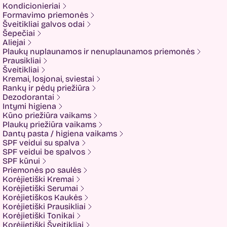
Fixderma
Kondicionieriai
Fluff
Formavimo priemonės
Formal Bee
Šveitikliai galvos odai
Fusion
Šepečiai
Glow Hub
Aliejai
HeadShock
Plaukų nuplaunamos ir nenuplaunamos priemonės
Hiskin
Prausikliai
Holika holika
Šveitikliai
Imbue
Kremai, losjonai, sviestai
Imbue.
Rankų ir pėdų priežiūra
INOAR
Dezodorantai
Isntree
Intymi higiena
IUNIK
Kūno priežiūra vaikams
K-MOM
Plaukų priežiūra vaikams
Kadus Professional
Dantų pasta / higiena vaikams
Keenwell
SPF veidui su spalva
KLERADERM
SPF veidui be spalvos
KOSE
SPF kūnui
Kyra
Priemonės po saulės
LANEIGE
Korėjietiški Kremai
Look At Me
Korėjietiški Serumai
Luvum
Korėjietiškos Kaukės
LYL
Korėjietiški Prausikliai
Mancera
Korėjietiški Tonikai
MEDI-PEEL
Korėjietiški Šveitikliai