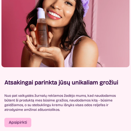
Atsakingai parinkta jūsų unikaliam grožiui
Nuo pat vaikystės žurnalų reklamos žadėjo mums, kad naudodamos
būtent ši produktą mes būsime gražios, naudodamos kitą - būsime
geidžiamos, o su stebuklingu kremu išnyks visas odos reljefas ir
atrodysime amžinai aštuoniolikos.
Apsipirkti