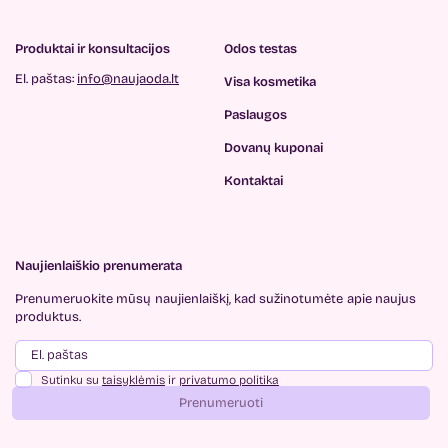
Produktai ir konsultacijos
Odos testas
El. paštas:
info@naujaoda.lt
Visa kosmetika
Paslaugos
Dovanų kuponai
Kontaktai
Naujienlaiškio prenumerata
Prenumeruokite mūsų
naujienlaiškį, kad sužinotumėte
apie naujus
produktus.
Sutinku su
taisyklėmis
ir
privatumo politika
Prenumeruoti