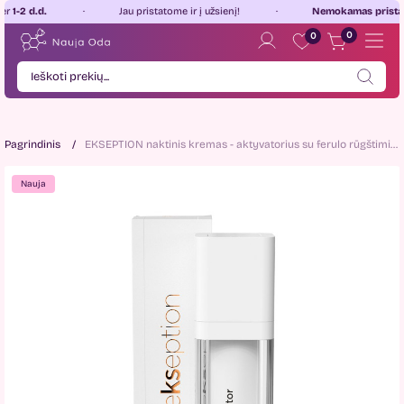
 d.d.
Jau pristatome ir į užsienį!
Nemokamas pristatymas
0
0
Pagrindinis
EKSEPTION naktinis kremas - aktyvatorius su ferulo rūgštimi
Nauja