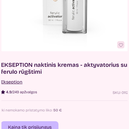
EKSEPTION naktinis kremas - aktyvatorius su
ferulo rūgštimi
Ekseption
4.9
/
249 apžvalgos
SKU:
0112
Iki nemokamo pristatymo liko:
50
€
Kaina tik prisijungus