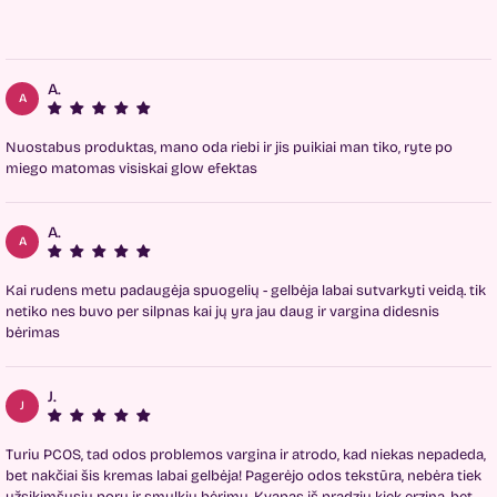
A.
A
Nuostabus produktas, mano oda riebi ir jis puikiai man tiko, ryte po
miego matomas visiskai glow efektas
A.
A
Kai rudens metu padaugėja spuogelių - gelbėja labai sutvarkyti veidą. tik
netiko nes buvo per silpnas kai jų yra jau daug ir vargina didesnis
bėrimas
J.
J
Turiu PCOS, tad odos problemos vargina ir atrodo, kad niekas nepadeda,
bet nakčiai šis kremas labai gelbėja! Pagerėjo odos tekstūra, nebėra tiek