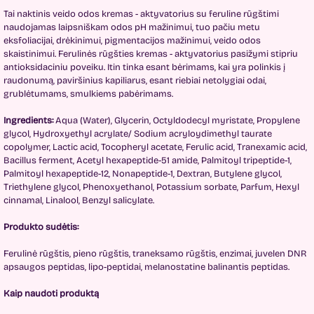
Tai naktinis veido odos kremas - aktyvatorius su feruline rūgštimi
naudojamas laipsniškam odos pH mažinimui, tuo pačiu metu
eksfoliacijai, drėkinimui, pigmentacijos mažinimui, veido odos
skaistinimui. Ferulinės rūgšties kremas - aktyvatorius pasižymi stipriu
antioksidaciniu poveiku. Itin tinka esant bėrimams, kai yra polinkis į
raudonumą, paviršinius kapiliarus, esant riebiai netolygiai odai,
grublėtumams, smulkiems pabėrimams.
Ingredients:
Aqua (Water), Glycerin, Octyldodecyl myristate, Propylene
glycol, Hydroxyethyl acrylate/ Sodium acryloydimethyl taurate
copolymer, Lactic acid, Tocopheryl acetate, Ferulic acid, Tranexamic acid,
Bacillus ferment, Acetyl hexapeptide-51 amide, Palmitoyl tripeptide-1,
Palmitoyl hexapeptide-12, Nonapeptide-1, Dextran, Butylene glycol,
Triethylene glycol, Phenoxyethanol, Potassium sorbate, Parfum, Hexyl
cinnamal, Linalool, Benzyl salicylate.
Produkto sudėtis:
Ferulinė rūgštis, pieno rūgštis, traneksamo rūgštis, enzimai, juvelen DNR
apsaugos peptidas, lipo-peptidai, melanostatine balinantis peptidas.
Kaip naudoti produktą