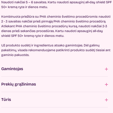
Naudoti nakčiai 5 – 6 savaites. Kartu naudoti apsauginį all-day shield SPF
50+ kremą ryte ir dienos metu.
Kombinuota priežiūra su PHA cheminio šveitimo procedūromis: naudoti
2 - 3 savaites nakčiai prieš pirmąją PHA cheminio šveitimo procedūrą.
Atliekant PHA cheminio šveitimo procedūrų kursą, naudoti nakčiai 2-3
dienas prieš sekančias procedūras. Kartu naudoti apsauginį all-day
shield SPF 50+ kremą ryte ir dienos metu.
Už produkto sudėtį ir ingredientus atsako gamintojas. Dėl galimų
pakeitimų, visada rekomenduojame patikrinti produkto sudėtį tiesiai ant
gaminio pakuotės.
Gamintojas
Prekių grąžinimas
Tūris