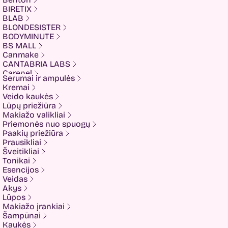
BIRETIX
BLAB
BLONDESISTER
BODYMINUTE
BS MALL
Canmake
CANTABRIA LABS
Carenel
Serumai ir ampulės
CHALURE
Kremai
Cherubs
Veido kaukės
Cliniccare
Lūpų priežiūra
COSRX
Makiažo valikliai
COTRIL
Priemonės nuo spuogų
COVEDERM
Paakių priežiūra
Crazy Hair
Prausikliai
Dalton
Šveitikliai
Dear Doer
Tonikai
Ekseption
Esencijos
Elizavecca
Veidas
ESFOLIO
Akys
ETUDE
Lūpos
Eyenlip
Makiažo įrankiai
FaceFacts
Šampūnai
Fariis
Kaukės