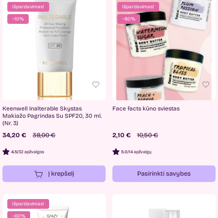
Išpardavimas!
Išpardavimas!
−10%
−80%
Keenwell Inalterable Skystas
Face facts kūno sviestas
Makiažo Pagrindas Su SPF20, 30 ml.
(Nr. 3)
34,20 €
38,00 €
2,10 €
10,50 €
4.5
/
32 apžvalgos
5.0
/
14 apžvalgų
Į krepšelį
Pasirinkti savybes
Išpardavimas!
−60%