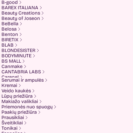
B-good
BAREX ITALIANA
Beauty Creations
Beauty of Joseon
BeBella
Belosa
Benton
BIRETIX
BLAB
BLONDESISTER
BODYMINUTE
BS MALL
Canmake
CANTABRIA LABS
Carenel
Serumai ir ampulės
CHALURE
Kremai
Cherubs
Veido kaukės
Cliniccare
Lūpų priežiūra
COSRX
Makiažo valikliai
COTRIL
Priemonės nuo spuogų
COVEDERM
Paakių priežiūra
Crazy Hair
Prausikliai
Dalton
Šveitikliai
Dear Doer
Tonikai
Ekseption