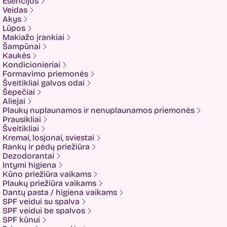
Esencijos
Elizavecca
Veidas
ESFOLIO
Akys
ETUDE
Lūpos
Eyenlip
Makiažo įrankiai
FaceFacts
Šampūnai
Fariis
Kaukės
Fixderma
Kondicionieriai
Fluff
Formavimo priemonės
Formal Bee
Šveitikliai galvos odai
Fusion
Šepečiai
Glow Hub
Aliejai
HeadShock
Plaukų nuplaunamos ir nenuplaunamos priemonės
Hiskin
Prausikliai
Holika holika
Šveitikliai
Imbue
Kremai, losjonai, sviestai
Imbue.
Rankų ir pėdų priežiūra
INOAR
Dezodorantai
Isntree
Intymi higiena
IUNIK
Kūno priežiūra vaikams
K-MOM
Plaukų priežiūra vaikams
Kadus Professional
Dantų pasta / higiena vaikams
Keenwell
SPF veidui su spalva
KLERADERM
SPF veidui be spalvos
KOSE
SPF kūnui
Kyra