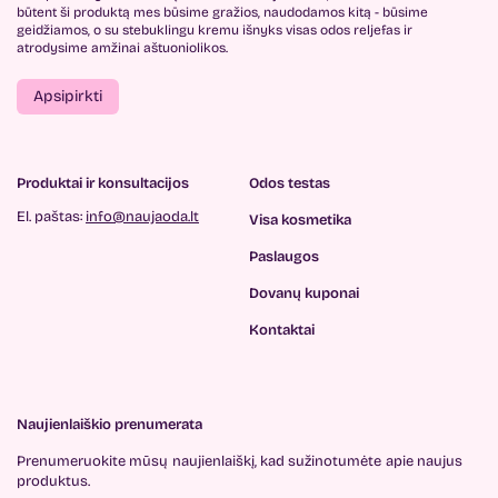
būtent ši produktą mes būsime gražios, naudodamos kitą - būsime
geidžiamos, o su stebuklingu kremu išnyks visas odos reljefas ir
atrodysime amžinai aštuoniolikos.
Apsipirkti
Produktai ir konsultacijos
Odos testas
El. paštas:
info@naujaoda.lt
Visa kosmetika
Paslaugos
Dovanų kuponai
Kontaktai
Naujienlaiškio prenumerata
Prenumeruokite mūsų
naujienlaiškį, kad sužinotumėte
apie naujus
produktus.