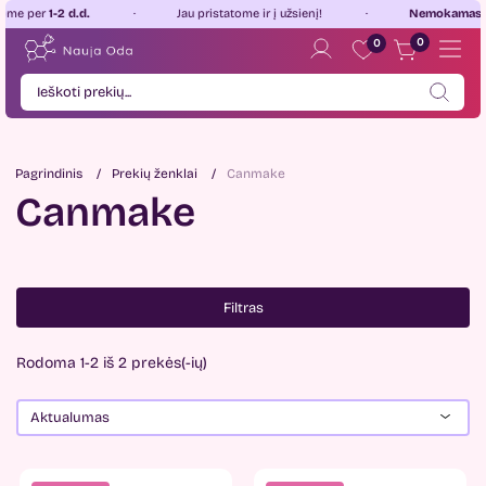
2 d.d.
Jau pristatome ir į užsienį!
Nemokamas pristatym
0
0
Pagrindinis
Prekių ženklai
Canmake
Canmake
Filtras
Rodoma 1-2 iš 2 prekės(-ių)
Aktualumas
Kaina