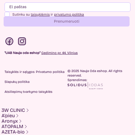
Sutinku su
taisyklėmis
ir
privatumo politika
Prenumeruoti
"UAB Nauja oda eshop"
Gedimino pr. 44. Vilnius
© 2025 Nauja Oda eshop. All rights
Taisyklės ir sąlygos
Privatumo politika
reserved.
Sprendimas:
Slapukų politika
Atsiliepimų tvarkymo taisyklės
3W CLINIC
A'pieu
Aronyx
ATOPALM
AZETA-bio