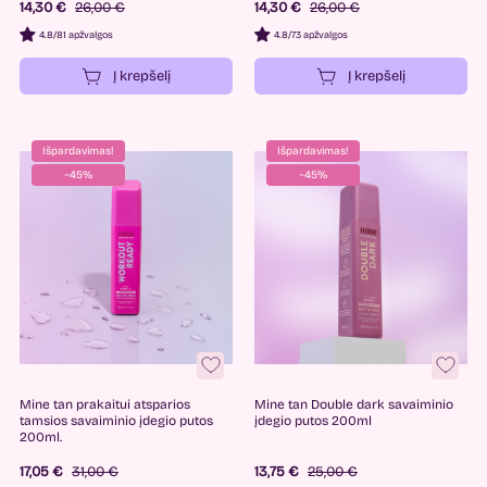
14,30 €
26,00 €
14,30 €
26,00 €
4.8
/
81 apžvalgos
4.8
/
73 apžvalgos
Į krepšelį
Į krepšelį
Išpardavimas!
Išpardavimas!
−45%
−45%
Mine tan prakaitui atsparios
Mine tan Double dark savaiminio
tamsios savaiminio įdegio putos
įdegio putos 200ml
200ml.
17,05 €
31,00 €
13,75 €
25,00 €