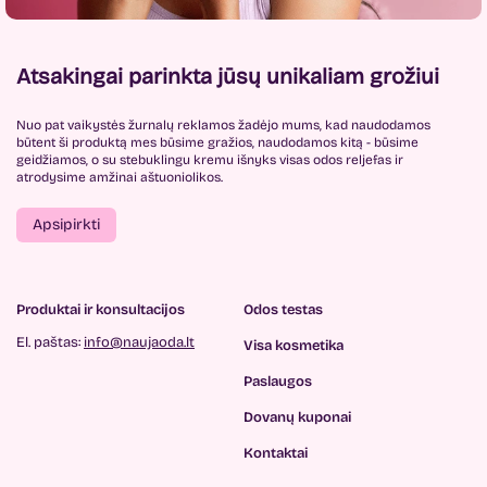
Atsakingai parinkta jūsų unikaliam grožiui
Nuo pat vaikystės žurnalų reklamos žadėjo mums, kad naudodamos
būtent ši produktą mes būsime gražios, naudodamos kitą - būsime
geidžiamos, o su stebuklingu kremu išnyks visas odos reljefas ir
atrodysime amžinai aštuoniolikos.
Apsipirkti
Produktai ir konsultacijos
Odos testas
El. paštas:
info@naujaoda.lt
Visa kosmetika
Paslaugos
Dovanų kuponai
Kontaktai