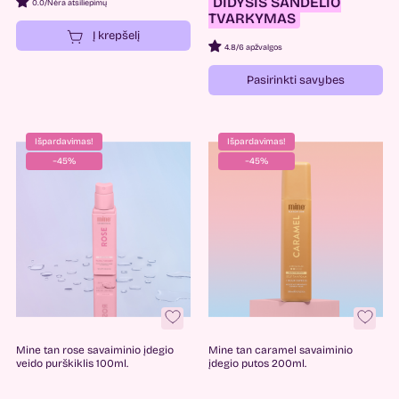
DIDYSIS SANDĖLIO
0.0
/
Nėra atsiliepimų
TVARKYMAS
Į krepšelį
4.8
/
6 apžvalgos
Pasirinkti savybes
Išpardavimas!
Išpardavimas!
−45%
−45%
Mine tan rose savaiminio įdegio
Mine tan caramel savaiminio
veido purškiklis 100ml.
įdegio putos 200ml.