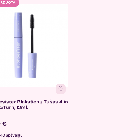
ARDUOTA
sister Blakstienų Tušas 4 in
k&Turn, 12ml.
0 €
40 apžvalgų