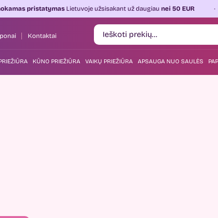
statymas
Lietuvoje užsisakant už daugiau
nei 50 EUR
Kasdie
ponai
Kontaktai
PRIEŽIŪRA
KŪNO PRIEŽIŪRA
VAIKŲ PRIEŽIŪRA
APSAUGA NUO SAULĖS
PAP