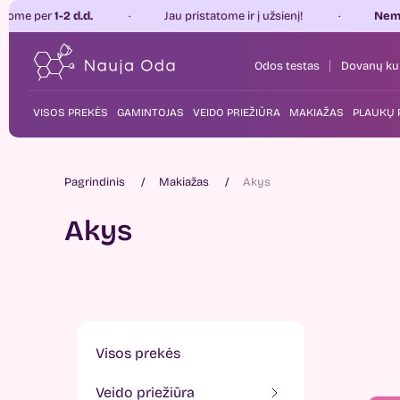
2 d.d.
Jau pristatome ir į užsienį!
Nemokamas pri
Odos testas
Dovanų ku
VISOS PREKĖS
GAMINTOJAS
VEIDO PRIEŽIŪRA
MAKIAŽAS
PLAUKŲ 
Pagrindinis
Makiažas
Akys
Akys
visos prekės
veido priežiūra