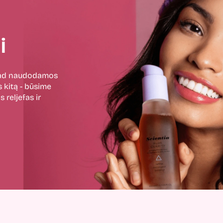
i
 kad naudodamos
 kitą - būsime
 reljefas ir