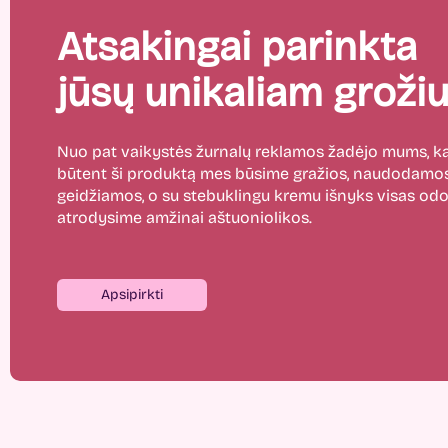
Atsakingai parinkta
jūsų unikaliam grožiu
Nuo pat vaikystės žurnalų reklamos žadėjo mums,
būtent ši produktą mes būsime gražios, naudodamos
geidžiamos, o su stebuklingu kremu išnyks visas odos
atrodysime amžinai aštuoniolikos.
Apsipirkti