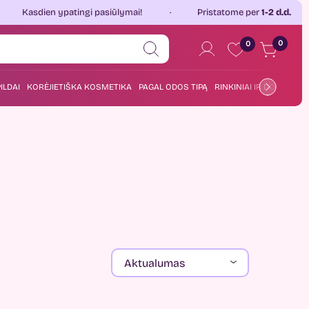
n ypatingi pasiūlymai!
Pristatome per
1-2 d.d.
Jau
0
0
ILDAI
KORĖJIETIŠKA KOSMETIKA
PAGAL ODOS TIPĄ
RINKINIAI IR DOVANOS
Aktualumas