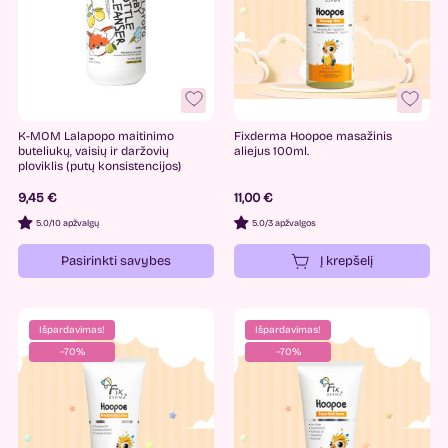
K-MOM Lalapopo maitinimo
Fixderma Hoopoe masažinis
buteliukų, vaisių ir daržovių
aliejus 100ml.
ploviklis (putų konsistencijos)
9,45 €
11,00 €
5.0
/
10 apžvalgų
5.0
/
3 apžvalgos
Pasirinkti savybes
Į krepšelį
Išpardavimas!
Išpardavimas!
−70%
−70%