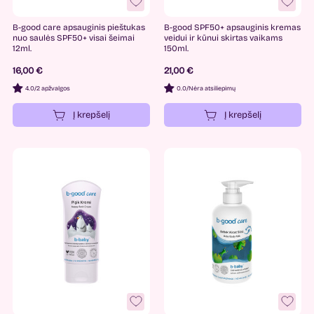
B-good care apsauginis pieštukas
B-good SPF50+ apsauginis kremas
nuo saulės SPF50+ visai šeimai
veidui ir kūnui skirtas vaikams
12ml.
150ml.
16,00 €
21,00 €
4.0
/
2 apžvalgos
0.0
/
Nėra atsiliepimų
Į krepšelį
Į krepšelį