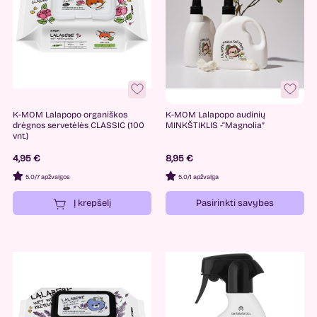
K-MOM Lalapopo organiškos
K-MOM Lalapopo audinių
drėgnos servetėlės CLASSIC (100
MINKŠTIKLIS -“Magnolia”
vnt.)
4,95 €
8,95 €
5.0
/
7 apžvalgos
5.0
/
1 apžvalga
Į krepšelį
Pasirinkti savybes