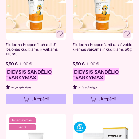
Fixderma Hoopoe “itch relief”
Fixderma Hoopoe “anti rash” veido
losjonas kūdikiams ir vaikams
kremas vaikams ir kūdikiams 50g.
100ml.
3,30 €
11,00 €
3,30 €
11,00 €
DIDYSIS SANDĖLIO
DIDYSIS SANDĖLIO
TVARKYMAS
TVARKYMAS
5.0
/
6 apžvalgos
3.7
/
9 apžvalgos
Į krepšelį
Į krepšelį
Išpardavimas!
−70%