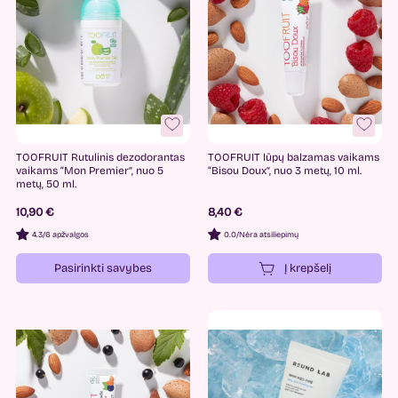
TOOFRUIT Rutulinis dezodorantas
TOOFRUIT lūpų balzamas vaikams
vaikams “Mon Premier”, nuo 5
“Bisou Doux”, nuo 3 metų, 10 ml.
metų, 50 ml.
10,90 €
8,40 €
4.3
/
6 apžvalgos
0.0
/
Nėra atsiliepimų
Pasirinkti savybes
Į krepšelį