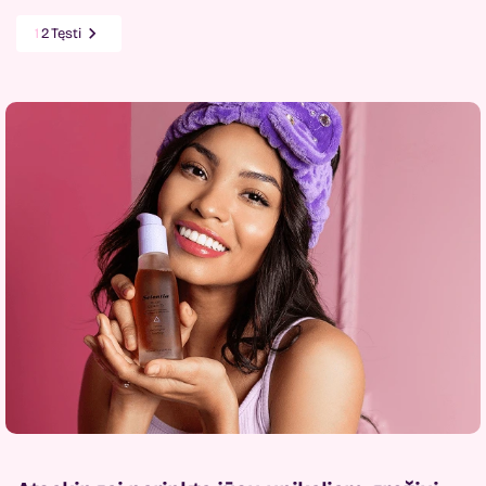

1
2
Tęsti