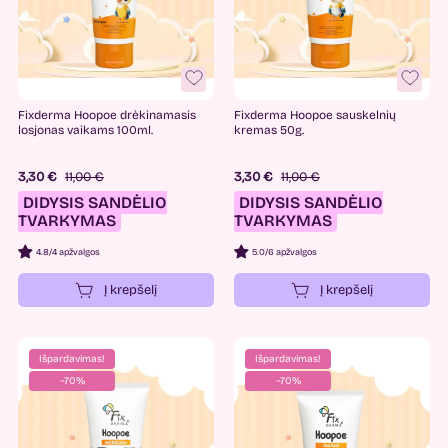
Fixderma Hoopoe drėkinamasis
Fixderma Hoopoe sauskelnių
losjonas vaikams 100ml.
kremas 50g.
3,30 €
11,00 €
3,30 €
11,00 €
DIDYSIS SANDĖLIO
DIDYSIS SANDĖLIO
TVARKYMAS
TVARKYMAS
4.8
/
4 apžvalgos
5.0
/
6 apžvalgos
Į krepšelį
Į krepšelį
Išpardavimas!
Išpardavimas!
−70%
−70%