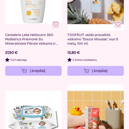
Cantabria Labs Heliocare 360
TOOFRUIT veido prausiklis
Pediatrics Priemonė Su
vaikams “Douce Mousse”, nuo 5
Mineraliniais Filtrais Vaikams Ir
metų, 100 ml.
Kūdikiams SPF50+, 50ml.
27,50 €
13,80 €
5.0
/
1 apžvalga
0.0
/
Nėra atsiliepimų
Į krepšelį
Į krepšelį