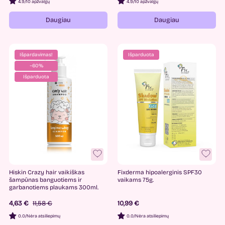
4.9
/
10 apžvalgų
4.9
/
10 apžvalgų
Daugiau
Daugiau
Išpardavimas!
Išparduota
−60%
Išparduota
Hiskin Crazy hair vaikiškas
Fixderma hipoalerginis SPF30
šampūnas banguotiems ir
vaikams 75g.
garbanotiems plaukams 300ml.
4,63 €
11,58 €
10,99 €
0.0
/
Nėra atsiliepimų
0.0
/
Nėra atsiliepimų