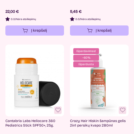
22,00 €
5,45 €
0.0
/
Nėra atsiliepimų
0.0
/
Nėra atsiliepimų
Į krepšelį
Į krepšelį
Išpardavimas!
−60%
Išparduota
Cantabria Labs Heliocare 360
Crazy Hair Hiskin šampūnas gelis
Pediatrics Stick SPF50+, 25g.
2in1 persikų kvapo 280ml