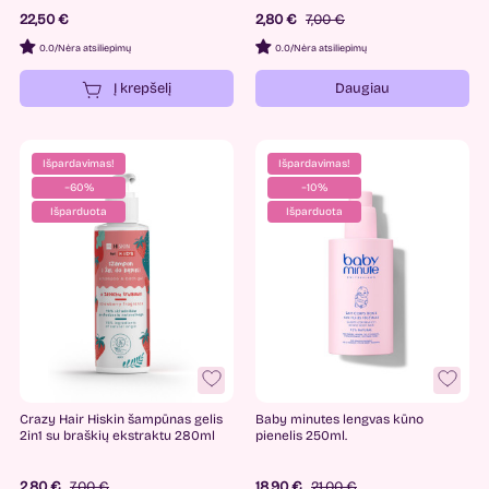
22,50 €
2,80 €
7,00 €
0.0
/
Nėra atsiliepimų
0.0
/
Nėra atsiliepimų
Į krepšelį
Daugiau
Išpardavimas!
Išpardavimas!
−60%
−10%
Išparduota
Išparduota
Crazy Hair Hiskin šampūnas gelis
Baby minutes lengvas kūno
2in1 su braškių ekstraktu 280ml
pienelis 250ml.
2,80 €
7,00 €
18,90 €
21,00 €