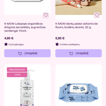
K-MOM Lalapopo organiškos
K-MOM dantų pasta vaikams be
drėgnos servetėlės, suyrančios
fluoro, braškių skonio, 30 g.
vandenyje 70vnt.
4,95 €
5,95 €
5.0
/
2 apžvalgos
0.0
/
Nėra atsiliepimų
Į krepšelį
Į krepšelį
Išpardavimas!
−60%