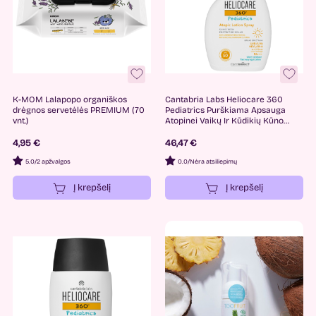
K-MOM Lalapopo organiškos
Cantabria Labs Heliocare 360
drėgnos servetėlės PREMIUM (70
Pediatrics Purškiama Apsauga
vnt.)
Atopinei Vaikų Ir Kūdikių Kūno
Odai SPF50, 250ml.
4,95 €
46,47 €
5.0
/
2 apžvalgos
0.0
/
Nėra atsiliepimų
Į krepšelį
Į krepšelį