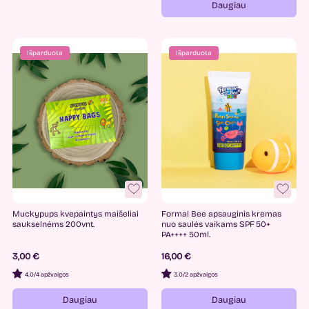
Daugiau
Išparduota
Išparduota
Muckypups kvepaintys maišeliai
Formal Bee apsauginis kremas
saukselnėms 200vnt.
nuo saulės vaikams SPF 50+
PA++++ 50ml.
3,00 €
16,00 €
4.0
/
4 apžvalgos
3.0
/
2 apžvalgos
Daugiau
Daugiau