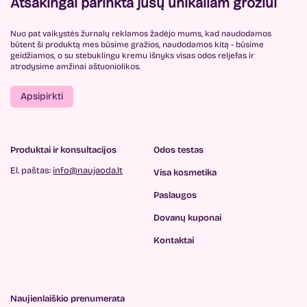
Atsakingai parinkta jūsų unikaliam grožiui
Nuo pat vaikystės žurnalų reklamos žadėjo mums, kad naudodamos
būtent ši produktą mes būsime gražios, naudodamos kitą - būsime
geidžiamos, o su stebuklingu kremu išnyks visas odos reljefas ir
atrodysime amžinai aštuoniolikos.
Apsipirkti
Produktai ir konsultacijos
Odos testas
El. paštas:
info@naujaoda.lt
Visa kosmetika
Paslaugos
Dovanų kuponai
Kontaktai
Naujienlaiškio prenumerata