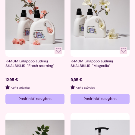
K-MOM Lalapopo audinių
K-MOM Lalapopo audinių
SKALBIKLIS -“Fresh morning”
SKALBIKLIS -“Magnolia”
12,95 €
9,95 €
4.9
/
15 apžvalgų
4.8
/
16 apžvalgų
Pasirinkti savybes
Pasirinkti savybes