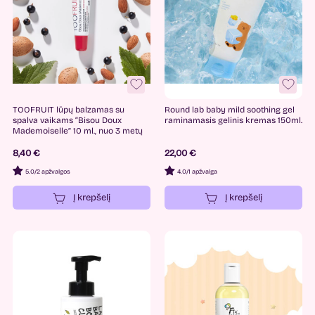
TOOFRUIT lūpų balzamas su
Round lab baby mild soothing gel
spalva vaikams “Bisou Doux
raminamasis gelinis kremas 150ml.
Mademoiselle” 10 ml., nuo 3 metų
8,40 €
22,00 €
5.0
/
2 apžvalgos
4.0
/
1 apžvalga
Į krepšelį
Į krepšelį