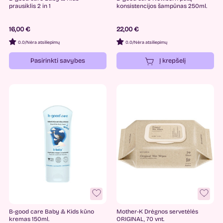
prausiklis 2 in 1
konsistencijos šampūnas 250ml.
16,00 €
22,00 €
0.0
/
Nėra atsiliepimų
0.0
/
Nėra atsiliepimų
Pasirinkti savybes
Į krepšelį
B-good care Baby & Kids kūno
Mother-K Drėgnos servetėlės
kremas 150ml.
ORIGINAL, 70 vnt.