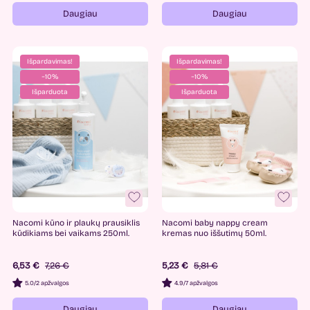
Daugiau
Daugiau
Išpardavimas!
Išpardavimas!
−10%
−10%
Išparduota
Išparduota
Nacomi kūno ir plaukų prausiklis
Nacomi baby nappy cream
kūdikiams bei vaikams 250ml.
kremas nuo iššutimų 50ml.
6,53 €
7,26 €
5,23 €
5,81 €
5.0
/
2 apžvalgos
4.9
/
7 apžvalgos
Daugiau
Daugiau