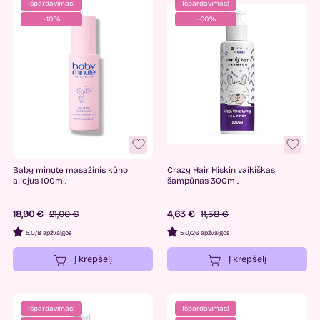
Išpardavimas!
Išpardavimas!
−10%
−60%
-
2
€
47
€
Gamintojai
ATOPALM
2
B-good
11
Baby minute masažinis kūno
Crazy Hair Hiskin vaikiškas
CANTABRIA LABS
3
aliejus 100ml.
šampūnas 300ml.
Crazy Hair
1
18,90 €
21,00 €
4,63 €
11,58 €
Fixderma
8
5.0
/
8 apžvalgos
5.0
/
26 apžvalgos
Formal Bee
2
Į krepšelį
Į krepšelį
Hiskin
6
K-MOM
13
Išpardavimas!
Išpardavimas!