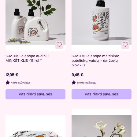
K-MOM Lalapopo audinių
K-MOM Lalapopo maitinimo
MINKŠTIKLIS -“Birch”
buteliukų, vaisių ir daržovių
ploviklis
12,95 €
9,45 €
4.8
/
5 apžvalgos
5.0
/
16 apžvalgų
Pasirinkti savybes
Pasirinkti savybes