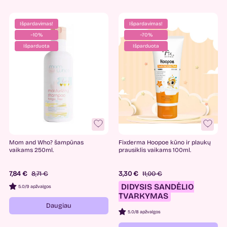
Išpardavimas!
Išpardavimas!
−10%
−70%
Išparduota
Išparduota
Mom and Who? šampūnas
Fixderma Hoopoe kūno ir plaukų
vaikams 250ml.
prausiklis vaikams 100ml.
7,84 €
8,71 €
3,30 €
11,00 €
DIDYSIS SANDĖLIO
5.0
/
9 apžvalgos
TVARKYMAS
Daugiau
5.0
/
8 apžvalgos