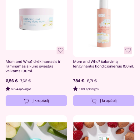
Mom and Who? drėkinamasis ir
Mom and Who? šukavimą
raminamasis kūno sviestas
lengvinantis kondicionierius 150ml.
vaikams 100ml.
6,86 €
7,62 €
7,84 €
8,71 €
5.0
/
4 apžvalgos
5.0
/
4 apžvalgos
Į krepšelį
Į krepšelį