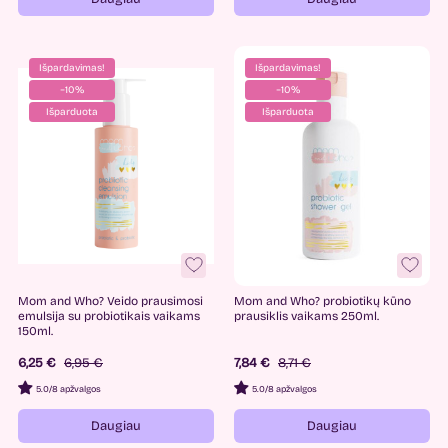
Išpardavimas!
Išpardavimas!
−10%
−10%
Išparduota
Išparduota
Mom and Who? Veido prausimosi
Mom and Who? probiotikų kūno
emulsija su probiotikais vaikams
prausiklis vaikams 250ml.
150ml.
6,25 €
6,95 €
7,84 €
8,71 €
5.0
/
8 apžvalgos
5.0
/
8 apžvalgos
Daugiau
Daugiau