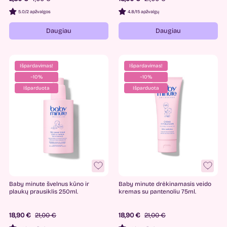
5.0
/
2 apžvalgos
4.8
/
15 apžvalgų
Daugiau
Daugiau
Išpardavimas!
Išpardavimas!
−10%
−10%
Išparduota
Išparduota
Baby minute švelnus kūno ir
Baby minute drėkinamasis veido
plaukų prausiklis 250ml.
kremas su pantenoliu 75ml.
18,90 €
21,00 €
18,90 €
21,00 €