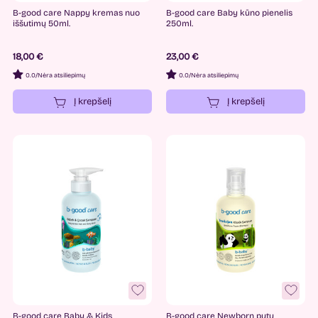
B-good care Nappy kremas nuo
B-good care Baby kūno pienelis
iššutimų 50ml.
250ml.
18,00 €
23,00 €
0.0
/
Nėra atsiliepimų
0.0
/
Nėra atsiliepimų
Į krepšelį
Į krepšelį
B-good care Baby & Kids
B-good care Newborn putų