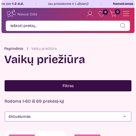
Jau pristatome ir į užsienį!
Nemokamas pristatymas
Lietu
0
0
Pagrindinis
Vaikų priežiūra
Vaikų priežiūra
Filtras
Rodoma 1-60 iš 69 prekės(-ių)
Aktualumas
Kaina