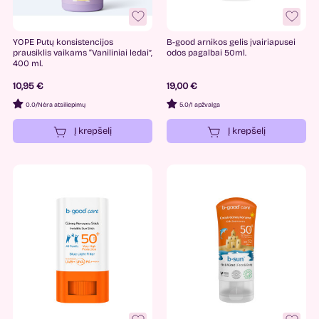
YOPE Putų konsistencijos
B-good arnikos gelis įvairiapusei
prausiklis vaikams “Vaniliniai ledai”,
odos pagalbai 50ml.
400 ml.
10,95 €
19,00 €
0.0
/
Nėra atsiliepimų
5.0
/
1 apžvalga
Į krepšelį
Į krepšelį