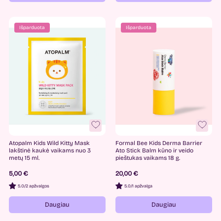
Išparduota
Išparduota
Atopalm Kids Wild Kitty Mask
Formal Bee Kids Derma Barrier
lakštinė kaukė vaikams nuo 3
Ato Stick Balm kūno ir veido
metų 15 ml.
pieštukas vaikams 18 g.
5,00 €
20,00 €
5.0
/
2 apžvalgos
5.0
/
1 apžvalga
Daugiau
Daugiau