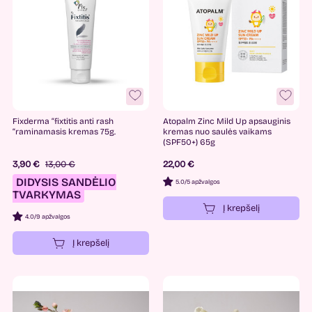
Fixderma “fixtitis anti rash
Atopalm Zinc Mild Up apsauginis
“raminamasis kremas 75g.
kremas nuo saulės vaikams
(SPF50+) 65g
3,90 €
13,00 €
22,00 €
DIDYSIS SANDĖLIO
5.0
/
5 apžvalgos
TVARKYMAS
Į krepšelį
4.0
/
9 apžvalgos
Į krepšelį