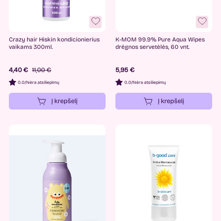
Crazy hair Hiskin kondicionierius
K-MOM 99.9% Pure Aqua Wipes
vaikams 300ml.
drėgnos servetėlės, 60 vnt.
4,40 €
11,00 €
5,95 €
0.0
/
Nėra atsiliepimų
0.0
/
Nėra atsiliepimų
Į krepšelį
Į krepšelį