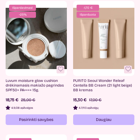
Išpardavimas!
-1,70 €
−25%
Išparduota
Luvum moisture glow cushion
PURITO Seoul Wonder Releaf
drėkinamasis makiažo pagrindas
Centella BB Cream (21 light beige)
SPF50+ PA++++ 15g.
BB kremas
18,75 €
25,00 €
15,30 €
17,00 €
4.9
/
28 apžvalgos
4.7
/
113 apžvalgų
Pasirinkti savybes
Daugiau