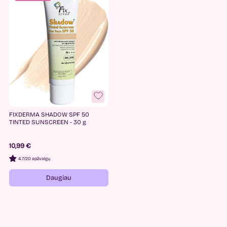
FIXDERMA SHADOW SPF 50
TINTED SUNSCREEN - 30 g
10,99 €
4.7
/
20 apžvalgų
Daugiau