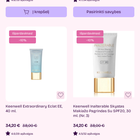
4.8
/
59 apžvalgos
4.7
/
34 apžvalgos
Į krepšelį
Pasirinkti savybes
Išpardavimas!
Išpardavimas!
−10%
−10%
Keenwell Extraordinary Eclat EE,
Keenwell Inalterable Skystas
40 ml.
Makiažo Pagrindas Su SPF20, 30
ml. (Nr. 3)
34,20 €
38,00 €
34,20 €
38,00 €
4.6
/
29 apžvalgos
4.5
/
32 apžvalgos