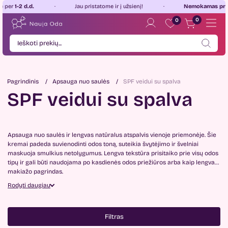
 d.d.
Jau pristatome ir į užsienį!
Nemokamas pristatyma
0
0
Pagrindinis
Apsauga nuo saulės
SPF veidui su spalva
SPF veidui su spalva
Apsauga nuo saulės ir lengvas natūralus atspalvis vienoje priemonėje. Šie
kremai padeda suvienodinti odos toną, suteikia švytėjimo ir švelniai
maskuoja smulkius netolygumus. Lengva tekstūra prisitaiko prie visų odos
tipų ir gali būti naudojama po kasdienės odos priežiūros arba kaip lengvas
makiažo pagrindas.
Rodyti daugiau
Filtras