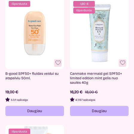
Išparduota
-1,80 €
Išparduota
B-good SPF50+ fluidas veidui su
Canmake mermaid gel SPF50+
atspalviu 50ml.
limited edition mint gelis nuo
saulės 40g
19,00 €
16,20 €
18,00 €
5.0
/
1 apžvalga
4.7
/
67 apžvalgos
Daugiau
Daugiau
Išparduota