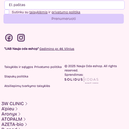
Sutinku su
taisyklėmis
ir
privatumo politika
Prenumeruoti
"UAB Nauja oda eshop"
Gedimino pr. 44. Vilnius
© 2025 Nauja Oda eshop. All rights
Taisyklės ir sąlygos
Privatumo politika
reserved.
Sprendimas:
Slapukų politika
Atsiliepimų tvarkymo taisyklės
3W CLINIC
A'pieu
Aronyx
ATOPALM
AZETA-bio