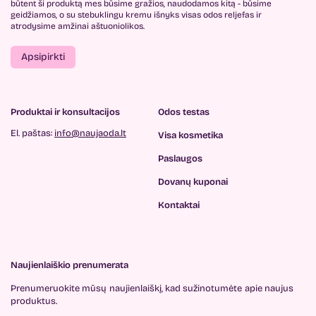
būtent ši produktą mes būsime gražios, naudodamos kitą - būsime
geidžiamos, o su stebuklingu kremu išnyks visas odos reljefas ir
atrodysime amžinai aštuoniolikos.
Apsipirkti
Produktai ir konsultacijos
Odos testas
El. paštas:
info@naujaoda.lt
Visa kosmetika
Paslaugos
Dovanų kuponai
Kontaktai
Naujienlaiškio prenumerata
Prenumeruokite mūsų
naujienlaiškį, kad sužinotumėte
apie naujus
produktus.