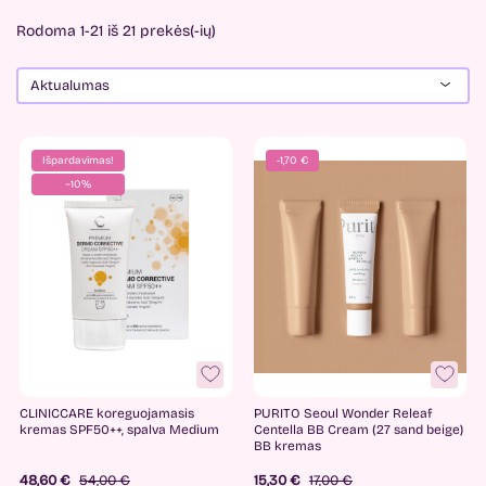
Rodoma 1-21 iš 21 prekės(-ių)
Aktualumas
Kaina
Išpardavimas!
-1,70 €
−10%
-
2
€
49
€
Gamintojai
B-good
1
Canmake
1
CLINICCARE koreguojamasis
PURITO Seoul Wonder Releaf
CANTABRIA LABS
5
kremas SPF50++, spalva Medium
Centella BB Cream (27 sand beige)
BB kremas
Cliniccare
1
48,60 €
54,00 €
15,30 €
17,00 €