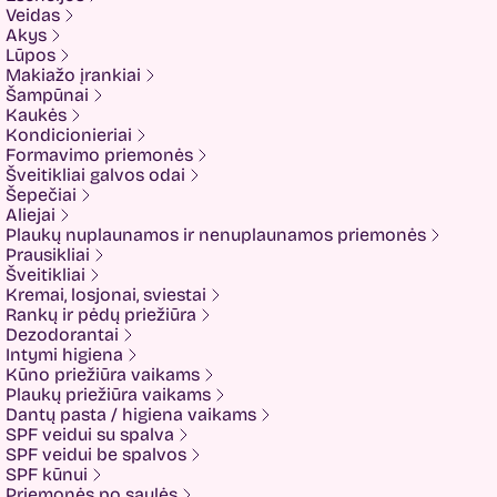
Elizavecca
Veidas
ESFOLIO
Akys
ETUDE
Lūpos
Eyenlip
Makiažo įrankiai
FaceFacts
Šampūnai
Fariis
Kaukės
Fixderma
Kondicionieriai
Fluff
Formavimo priemonės
Formal Bee
Šveitikliai galvos odai
Fusion
Šepečiai
Glow Hub
Aliejai
HeadShock
Plaukų nuplaunamos ir nenuplaunamos priemonės
Hiskin
Prausikliai
Holika holika
Šveitikliai
Imbue
Kremai, losjonai, sviestai
Imbue.
Rankų ir pėdų priežiūra
INOAR
Dezodorantai
Isntree
Intymi higiena
IUNIK
Kūno priežiūra vaikams
K-MOM
Plaukų priežiūra vaikams
Kadus Professional
Dantų pasta / higiena vaikams
Keenwell
SPF veidui su spalva
KLERADERM
SPF veidui be spalvos
KOSE
SPF kūnui
Kyra
Priemonės po saulės