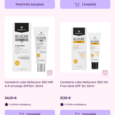
Pasirinkti savybes
Į krepšelį
Cantabria Labs Heliocare 360 MD
Cantabria Labs Heliocare 360 Oil-
A-R emulsija SPF50+, 50ml.
Free Gelis SPF 50, 50ml.
34,00 €
27,20 €
0.0
/
Nėra atsiliepimų
0.0
/
Nėra atsiliepimų
Į krepšelį
Į krepšelį