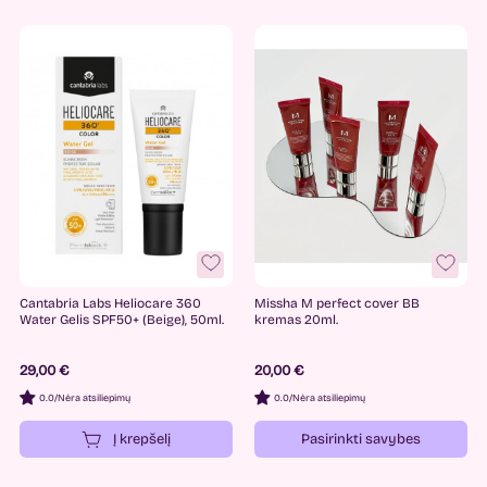
Cantabria Labs Heliocare 360
Missha M perfect cover BB
Water Gelis SPF50+ (Beige), 50ml.
kremas 20ml.
29,00 €
20,00 €
0.0
/
Nėra atsiliepimų
0.0
/
Nėra atsiliepimų
Į krepšelį
Pasirinkti savybes