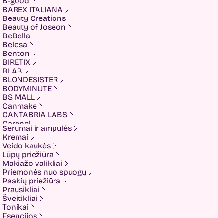
B-good
BAREX ITALIANA
Beauty Creations
Beauty of Joseon
BeBella
Belosa
Benton
BIRETIX
BLAB
BLONDESISTER
BODYMINUTE
BS MALL
Canmake
CANTABRIA LABS
Carenel
Serumai ir ampulės
CHALURE
Kremai
Cherubs
Veido kaukės
Cliniccare
Lūpų priežiūra
COSRX
Makiažo valikliai
COTRIL
Priemonės nuo spuogų
COVEDERM
Paakių priežiūra
Crazy Hair
Prausikliai
Dalton
Šveitikliai
Dear Doer
Tonikai
Ekseption
Esencijos