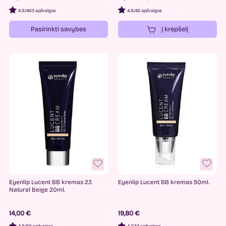
Eyenlip
3
4.9
/
463 apžvalgos
4.6
/
42 apžvalgos
Fluff
1
Pasirinkti savybes
Į krepšelį
Keenwell
2
Luvum
1
Missha
1
PURITO
4
Talpa
100ml.
1
35ml.
1
Eyenlip Lucent BB kremas 23
Eyenlip Lucent BB kremas 50ml.
Natural Beige 20ml.
14,00 €
19,80 €