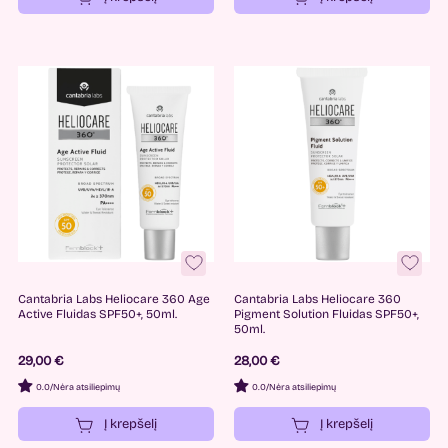
Cantabria Labs Heliocare 360 Age
Cantabria Labs Heliocare 360
Active Fluidas SPF50+, 50ml.
Pigment Solution Fluidas SPF50+,
50ml.
29,00 €
28,00 €
0.0
/
Nėra atsiliepimų
0.0
/
Nėra atsiliepimų
Į krepšelį
Į krepšelį