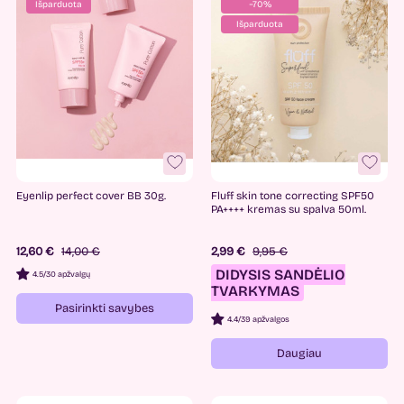
Išparduota
−70%
Išparduota
Eyenlip perfect cover BB 30g.
Fluff skin tone correcting SPF50
PA++++ kremas su spalva 50ml.
12,60 €
14,00 €
2,99 €
9,95 €
DIDYSIS SANDĖLIO
4.5
/
30 apžvalgų
TVARKYMAS
Pasirinkti savybes
4.4
/
39 apžvalgos
Daugiau