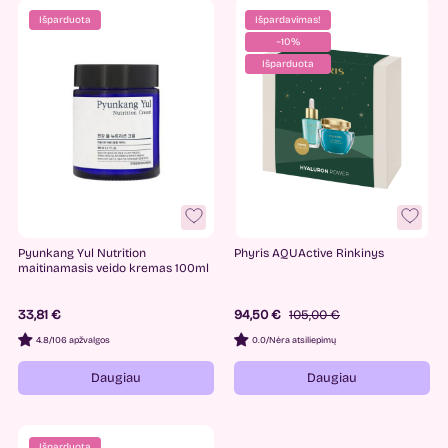
Išparduota
Išpardavimas!
−10%
Išparduota
Pyunkang Yul Nutrition
Phyris AQUActive Rinkinys
maitinamasis veido kremas 100ml
33,81 €
94,50 €
105,00 €
4.8
/
106 apžvalgos
0.0
/
Nėra atsiliepimų
Daugiau
Daugiau
Išparduota