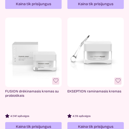
Kaina tik prisijungus
Kaina tik prisijungus
FUSION drėkinamasis kremas su
EKSEPTION raminamasis kremas
probiotikais
4.7
/
47 apžvalgos
4.7
/
6 apžvalgos
Kaina tik prisijungus
Kaina tik prisijungus