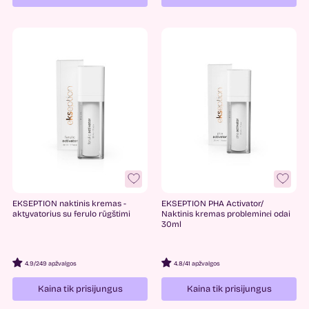
EKSEPTION naktinis kremas -
EKSEPTION PHA Activator/
aktyvatorius su ferulo rūgštimi
Naktinis kremas probleminеi odai
30ml
4.9
/
249 apžvalgos
4.8
/
41 apžvalgos
Kaina tik prisijungus
Kaina tik prisijungus