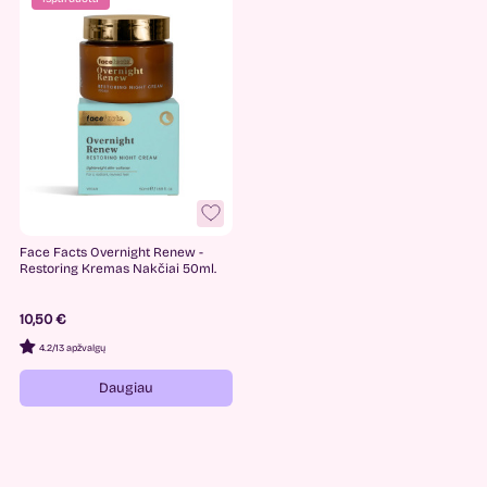
Face Facts Overnight Renew -
Restoring Kremas Nakčiai 50ml.
10,50 €
4.2
/
13 apžvalgų
Daugiau