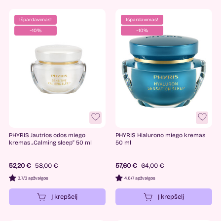
Išpardavimas!
Išpardavimas!
−10%
−10%
PHYRIS Jautrios odos miego
PHYRIS Hialurono miego kremas
kremas „Calming sleep“ 50 ml
50 ml
52,20 €
58,00 €
57,60 €
64,00 €
3.7
/
3 apžvalgos
4.6
/
7 apžvalgos
Į krepšelį
Į krepšelį