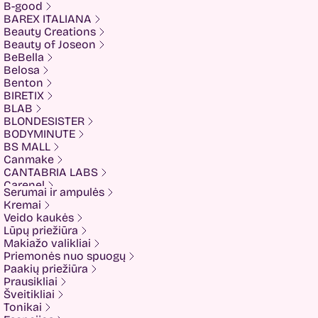
B-good
BAREX ITALIANA
Beauty Creations
Beauty of Joseon
BeBella
Belosa
Benton
BIRETIX
BLAB
BLONDESISTER
BODYMINUTE
BS MALL
Canmake
CANTABRIA LABS
Carenel
Serumai ir ampulės
CHALURE
Kremai
Cherubs
Veido kaukės
Cliniccare
Lūpų priežiūra
COSRX
Makiažo valikliai
COTRIL
Priemonės nuo spuogų
COVEDERM
Paakių priežiūra
Crazy Hair
Prausikliai
Dalton
Šveitikliai
Dear Doer
Tonikai
Ekseption