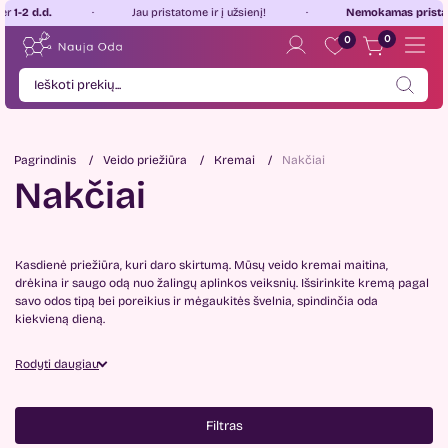
 d.d.
Jau pristatome ir į užsienį!
Nemokamas pristatyma
0
0
Pagrindinis
Veido priežiūra
Kremai
Nakčiai
Nakčiai
Kasdienė priežiūra, kuri daro skirtumą. Mūsų veido kremai maitina,
drėkina ir saugo odą nuo žalingų aplinkos veiksnių. Išsirinkite kremą pagal
savo odos tipą bei poreikius ir mėgaukitės švelnia, spindinčia oda
kiekvieną dieną.
Rodyti daugiau
Filtras