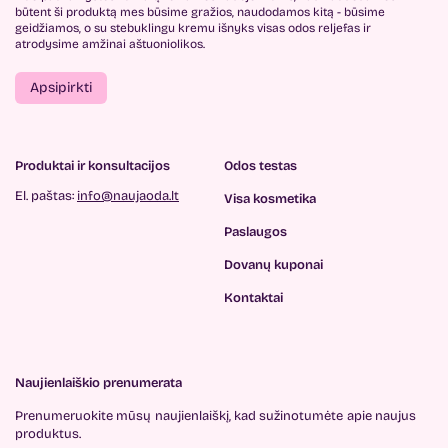
būtent ši produktą mes būsime gražios, naudodamos kitą - būsime
geidžiamos, o su stebuklingu kremu išnyks visas odos reljefas ir
atrodysime amžinai aštuoniolikos.
Apsipirkti
Produktai ir konsultacijos
Odos testas
El. paštas:
info@naujaoda.lt
Visa kosmetika
Paslaugos
Dovanų kuponai
Kontaktai
Naujienlaiškio prenumerata
Prenumeruokite mūsų
naujienlaiškį, kad sužinotumėte
apie naujus
produktus.