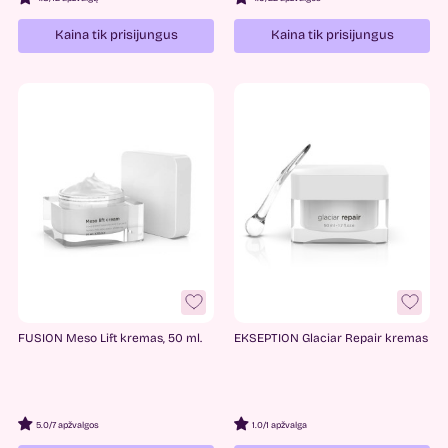
Kaina tik prisijungus
Kaina tik prisijungus
FUSION Meso Lift kremas, 50 ml.
EKSEPTION Glaciar Repair kremas
5.0
/
7 apžvalgos
1.0
/
1 apžvalga