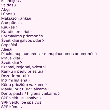
Esencijos
Elizavecca
Veidas
ESFOLIO
Akys
ETUDE
Lūpos
Eyenlip
Makiažo įrankiai
FaceFacts
Šampūnai
Fariis
Kaukės
Fixderma
Kondicionieriai
Fluff
Formavimo priemonės
Formal Bee
Šveitikliai galvos odai
Fusion
Šepečiai
Glow Hub
Aliejai
HeadShock
Plaukų nuplaunamos ir nenuplaunamos priemonės
Hiskin
Prausikliai
Holika holika
Šveitikliai
Imbue
Kremai, losjonai, sviestai
Imbue.
Rankų ir pėdų priežiūra
INOAR
Dezodorantai
Isntree
Intymi higiena
IUNIK
Kūno priežiūra vaikams
K-MOM
Plaukų priežiūra vaikams
Kadus Professional
Dantų pasta / higiena vaikams
Keenwell
SPF veidui su spalva
KLERADERM
SPF veidui be spalvos
KOSE
SPF kūnui
Kyra