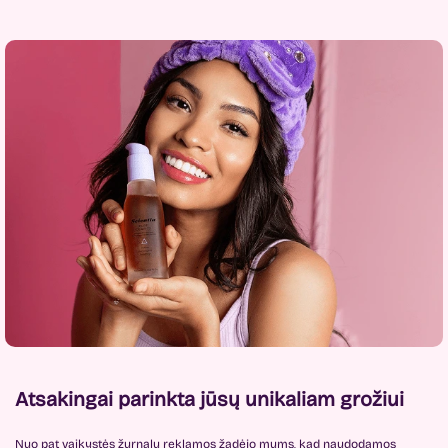
Atsakingai parinkta jūsų unikaliam grožiui
Nuo pat vaikystės žurnalų reklamos žadėjo mums, kad naudodamos