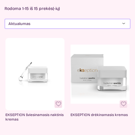
Rodoma 1-15 iš 15 prekės(-ių)
Aktualumas
Kaina
-
10
€
95
€
Gamintojai
Ekseption
7
FaceFacts
1
EKSEPTION šviesinamasis naktinis
EKSEPTION drėkinamasis kremas
Fusion
3
kremas
PHYRIS
3