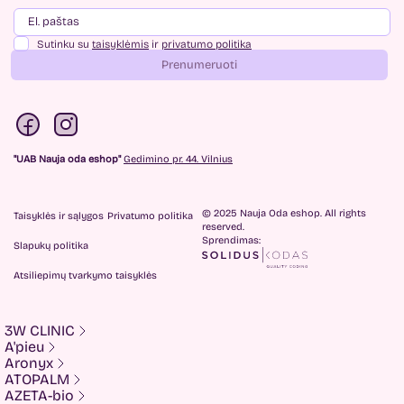
Sutinku su
taisyklėmis
ir
privatumo politika
Prenumeruoti
"UAB Nauja oda eshop"
Gedimino pr. 44. Vilnius
© 2025 Nauja Oda eshop. All rights
Taisyklės ir sąlygos
Privatumo politika
reserved.
Sprendimas:
Slapukų politika
Atsiliepimų tvarkymo taisyklės
3W CLINIC
A'pieu
Aronyx
ATOPALM
AZETA-bio