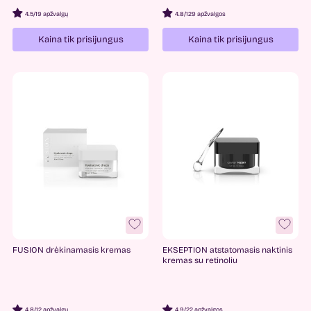
Pyunkang yul
1
4.5
/
19 apžvalgų
4.8
/
129 apžvalgos
Kaina tik prisijungus
Kaina tik prisijungus
FUSION drėkinamasis kremas
EKSEPTION atstatomasis naktinis
kremas su retinoliu
4.8
/
12 apžvalgų
4.9
/
22 apžvalgos