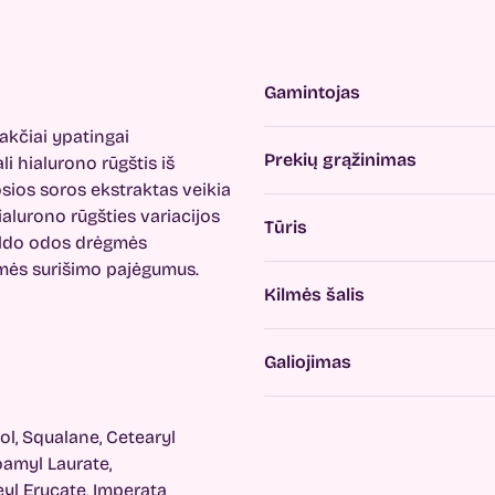
Gamintojas
akčiai ypatingai
Prekių grąžinimas
i hialurono rūgštis iš
sios soros ekstraktas veikia
ialurono rūgšties variacijos
Tūris
ipildo odos drėgmės
gmės surišimo pajėgumus.
Kilmės šalis
Galiojimas
ol, Squalane, Cetearyl
oamyl Laurate,
eyl Erucate, Imperata