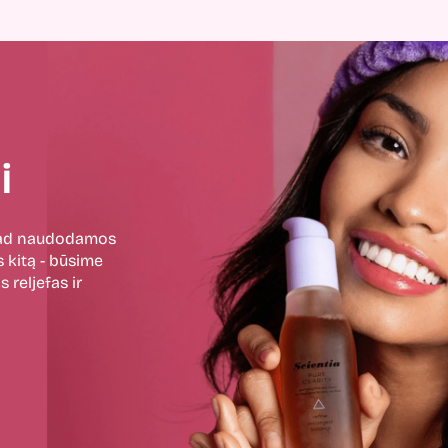
i
 kad naudodamos
 kitą - būsime
 reljefas ir