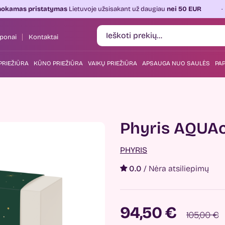
statymas
Lietuvoje užsisakant už daugiau
nei 50 EUR
Kasdien
ponai
Kontaktai
PRIEŽIŪRA
KŪNO PRIEŽIŪRA
VAIKŲ PRIEŽIŪRA
APSAUGA NUO SAULĖS
PAP
Phyris AQUAc
PHYRIS
0.0
/
Nėra atsiliepimų
94,50 €
105,00 €