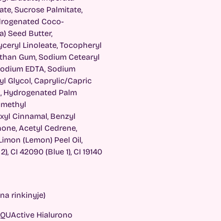
rate, Sucrose Palmitate,
ydrogenated Coco-
) Seed Butter,
yceryl Linoleate, Tocopheryl
nthan Gum, Sodium Cetearyl
isodium EDTA, Sodium
yl Glycol, Caprylic/Capric
ol, Hydrogenated Palm
ramethyl
xyl Cinnamal, Benzyl
onone, Acetyl Cedrene,
 Limon (Lemon) Peel Oil,
), CI 42090 (Blue 1), CI 19140
a rinkinyje)
 AQUActive Hialurono