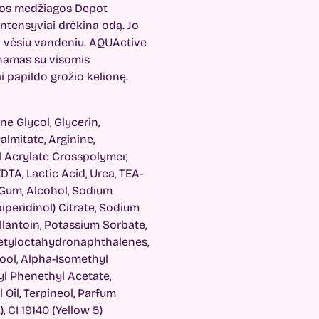
sios medžiagos Depot
intensyviai drėkina odą. Jo
o vėsiu vandeniu. AQUActive
rinamas su visomis
i papildo grožio kelionę.
ne Glycol, Glycerin,
lmitate, Arginine,
 Acrylate Crosspolymer,
DTA, Lactic Acid, Urea, TEA-
n Gum, Alcohol, Sodium
iperidinol) Citrate, Sodium
llantoin, Potassium Sorbate,
cetyloctahydronaphthalenes,
alool, Alpha-Isomethyl
yl Phenethyl Acetate,
 Oil, Terpineol, Parfum
), CI 19140 (Yellow 5)