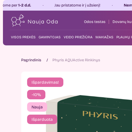
 d.d.
Jau pristatome ir į užsienį!
Nemokamas pri
Odos testas
Dovanų ku
VISOS PREKĖS
GAMINTOJAS
VEIDO PRIEŽIŪRA
MAKIAŽAS
PLAUKŲ 
Pagrindinis
Phyris AQUActive Rinkinys
Išpardavimas!
−10%
Nauja
Išparduota