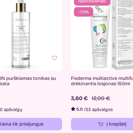
Išpardavimas!
−70%
N purškiamas tonikas su
Fixderma multiactive multif
rbata
drėkinantis losjonas 150ml
3,60 €
12,00 €
5.0
/
0 apžvalgų
33 apžvalgos
Kaina tik prisijungus
Į krepšelį