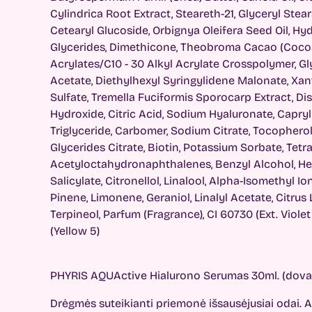
Cylindrica Root Extract, Steareth-21, Glyceryl Stea
Cetearyl Glucoside, Orbignya Oleifera Seed Oil, H
Glycerides, Dimethicone, Theobroma Cacao (Cocoa
Acrylates/C10 - 30 Alkyl Acrylate Crosspolymer, Gl
Acetate, Diethylhexyl Syringylidene Malonate, Xa
Sulfate, Tremella Fuciformis Sporocarp Extract, D
Hydroxide, Citric Acid, Sodium Hyaluronate, Capryl
Triglyceride, Carbomer, Sodium Citrate, Tocopher
Glycerides Citrate, Biotin, Potassium Sorbate, Tet
Acetyloctahydronaphthalenes, Benzyl Alcohol, He
Salicylate, Citronellol, Linalool, Alpha-Isomethyl I
Pinene, Limonene, Geraniol, Linalyl Acetate, Citrus
Terpineol, Parfum (Fragrance), CI 60730 (Ext. Violet 2
(Yellow 5)
PHYRIS AQUActive Hialurono Serumas 30ml. (dovan
Drėgmės suteikianti priemonė išsausėjusiai odai.