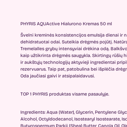
PHYRIS AQUActive Hialurono Kremas 50 ml
Švelni kreminės konsistencijos emulsija dienai ir n
dehidratuotai odai. Suteikia drėgmės pojūtį. Natūral
Tremelalles grybų intensyviai drėkina odą. Balkšvo
kaip užtikrinta drėgmės saugykla. Skirtingų rūšių h
ir aukštųjų technologijų aktyvieji ingredientai pr
rezervuarus. Taip pat, patobulina bei išplėčia drė
Oda jaučiasi gaivi ir atsipalaidavusi.
TOP 1 PHYRIS produktas visame pasaulyje.
Ingredients: Aqua (Water), Glycerin, Pentylene Glyc
Alcohol, Octyldodecanol, Isostearyl Isostearate, Is
Butyrospermum Parkii (Shea) Butter, Canola Oil, Ol