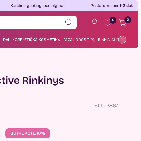
 ypatingi pasiūlymai!
Pristatome per
1-2 d.d.
Jau 
0
0
ILDAI
KORĖJIETIŠKA KOSMETIKA
PAGAL ODOS TIPĄ
RINKINIAI IR DOVANOS
tive Rinkinys
SKU:
3867
SUTAUPOTE 10%