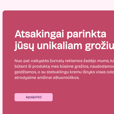
Atsakingai parinkta
jūsų unikaliam grožiu
Nuo pat vaikystės žurnalų reklamos žadėjo mums,
būtent ši produktą mes būsime gražios, naudodamos
geidžiamos, o su stebuklingu kremu išnyks visas odos
atrodysime amžinai aštuoniolikos.
Apsipirkti