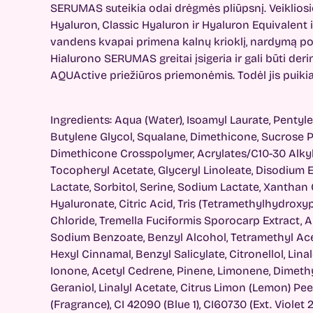
SERUMAS suteikia odai drėgmės pliūpsnį. Veiklio
Hyaluron, Classic Hyaluron ir Hyaluron Equivalent 
vandens kvapai primena kalnų krioklį, nardymą p
Hialurono SERUMAS greitai įsigeria ir gali būti de
AQUActive priežiūros priemonėmis. Todėl jis puikia
Ingredients: Aqua (Water), Isoamyl Laurate, Pentyle
Butylene Glycol, Squalane, Dimethicone, Sucrose Pa
Dimethicone Crosspolymer, Acrylates/C10-30 Alkyl
Tocopheryl Acetate, Glyceryl Linoleate, Disodium E
Lactate, Sorbitol, Serine, Sodium Lactate, Xantha
Hyaluronate, Citric Acid, Tris (Tetramethylhydroxyp
Chloride, Tremella Fuciformis Sporocarp Extract, A
Sodium Benzoate, Benzyl Alcohol, Tetramethyl A
Hexyl Cinnamal, Benzyl Salicylate, Citronellol, Lin
Ionone, Acetyl Cedrene, Pinene, Limonene, Dimeth
Geraniol, Linalyl Acetate, Citrus Limon (Lemon) Peel
(Fragrance), CI 42090 (Blue 1), CI60730 (Ext. Violet 2