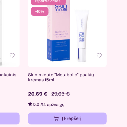
Išpardavimas!
−10%
unkcinis
Skin minute "Metabolic" paakių
kremas 15ml
26,69 €
29,65 €
5.0
/
14 apžvalgų
Į krepšelį