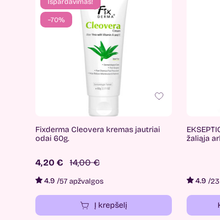
Išpardavimas!
−70%
Fixderma Cleovera kremas jautriai
EKSEPTIO
odai 60g.
žaliąja a
4,20 €
14,00 €
4.9
/
4.9
/
57 apžvalgos
23
Į krepšelį