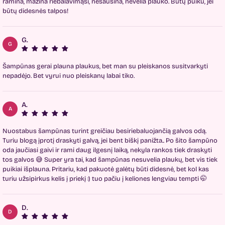
ramina, mažina riebalavimąsi, nesausina, nevelia plauko. Būtų puiku, jei
būtų didesnės talpos!
G.
G
Šampūnas gerai plauna plaukus, bet man su pleiskanos susitvarkyti
nepadėjo. Bet vyrui nuo pleiskanų labai tiko.
A.
A
Nuostabus šampūnas turint greičiau besiriebaluojančią galvos odą.
Turiu blogą įprotį draskyti galvą, jei bent biškį panižta.. Po šito šampūno
oda jaučiasi gaivi ir rami daug ilgesnį laiką, nekyla rankos tiek draskyti
tos galvos 😅 Super yra tai, kad šampūnas nesuvelia plaukų, bet vis tiek
puikiai išplauna. Pritariu, kad pakuotė galėtų būti didesnė, bet kol kas
turiu užsipirkus kelis į priekį :) tuo pačiu į keliones lengviau tempti 🤭
D.
D