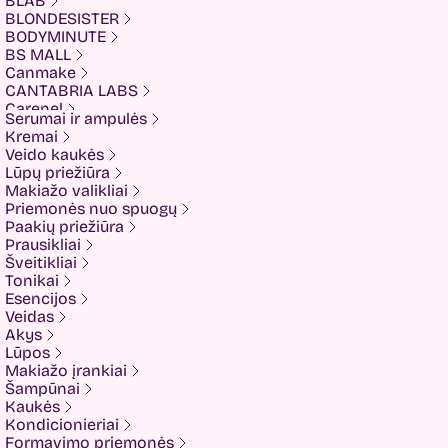
BLAB
BLONDESISTER
BODYMINUTE
BS MALL
Canmake
CANTABRIA LABS
Carenel
Serumai ir ampulės
CHALURE
Kremai
Cherubs
Veido kaukės
Cliniccare
Lūpų priežiūra
COSRX
Makiažo valikliai
COTRIL
Priemonės nuo spuogų
COVEDERM
Paakių priežiūra
Crazy Hair
Prausikliai
Dalton
Šveitikliai
Dear Doer
Tonikai
Ekseption
Esencijos
Elizavecca
Veidas
ESFOLIO
Akys
ETUDE
Lūpos
Eyenlip
Makiažo įrankiai
FaceFacts
Šampūnai
Fariis
Kaukės
Fixderma
Kondicionieriai
Fluff
Formavimo priemonės