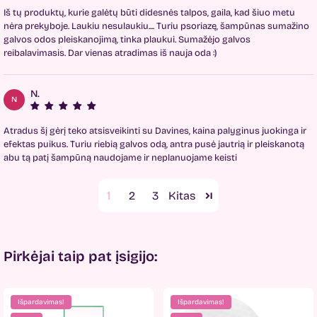
Iš tų produktų, kurie galėtų būti didesnės talpos, gaila, kad šiuo metu
nėra prekyboje. Laukiu nesulaukiu.... Turiu psoriazę, šampūnas sumažino
galvos odos pleiskanojimą, tinka plaukui. Sumažėjo galvos
reibalavimasis. Dar vienas atradimas iš nauja oda :)
N.
N
Atradus šį gėrį teko atsisveikinti su Davines, kaina palyginus juokinga ir
efektas puikus. Turiu riebią galvos odą, antra pusė jautrią ir pleiskanotą
abu tą patį šampūną naudojame ir neplanuojame keisti
1
2
3
Pirkėjai taip pat įsigijo:
Išpardavimas!
Išpardavimas!