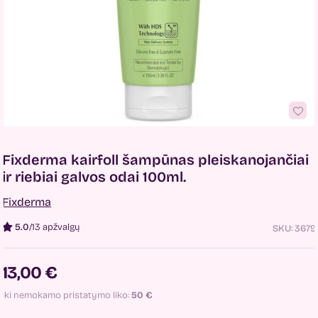
Fixderma kairfoll šampūnas pleiskanojančiai
ir riebiai galvos odai 100ml.
Fixderma
5.0
/
13 apžvalgų
SKU:
3679
13,00 €
Iki nemokamo pristatymo liko:
50
€