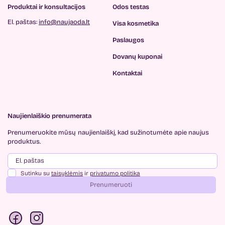
Produktai ir konsultacijos
Odos testas
El. paštas:
info@naujaoda.lt
Visa kosmetika
Paslaugos
Dovanų kuponai
Kontaktai
Naujienlaiškio prenumerata
Prenumeruokite mūsų
naujienlaiškį, kad sužinotumėte
apie naujus
produktus.
Sutinku su
taisyklėmis
ir
privatumo politika
Prenumeruoti