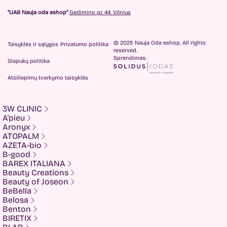
"UAB Nauja oda eshop"
Gedimino pr. 44. Vilnius
© 2025 Nauja Oda eshop. All rights
Taisyklės ir sąlygos
Privatumo politika
reserved.
Sprendimas:
Slapukų politika
Atsiliepimų tvarkymo taisyklės
3W CLINIC
A'pieu
Aronyx
ATOPALM
AZETA-bio
B-good
BAREX ITALIANA
Beauty Creations
Beauty of Joseon
BeBella
Belosa
Benton
BIRETIX