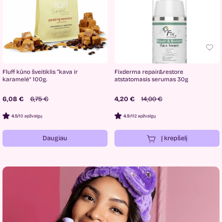
Fluff kūno šveitiklis “kava ir
Fixderma repair&restore
karamelė” 100g.
atstatomasis serumas 30g
6,08 €
6,75 €
4,20 €
14,00 €
4.5
/
10 apžvalgų
4.9
/
112 apžvalgų
Daugiau
Į krepšelį