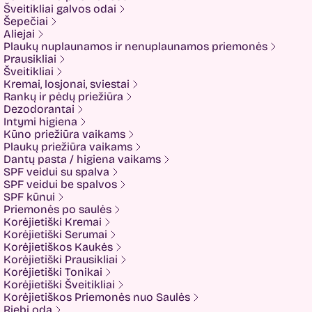
Formal Bee
Šveitikliai galvos odai
Fusion
Šepečiai
Glow Hub
Aliejai
HeadShock
Plaukų nuplaunamos ir nenuplaunamos priemonės
Hiskin
Prausikliai
Holika holika
Šveitikliai
Imbue
Kremai, losjonai, sviestai
Imbue.
Rankų ir pėdų priežiūra
INOAR
Dezodorantai
Isntree
Intymi higiena
IUNIK
Kūno priežiūra vaikams
K-MOM
Plaukų priežiūra vaikams
Kadus Professional
Dantų pasta / higiena vaikams
Keenwell
SPF veidui su spalva
KLERADERM
SPF veidui be spalvos
KOSE
SPF kūnui
Kyra
Priemonės po saulės
LANEIGE
Korėjietiški Kremai
Look At Me
Korėjietiški Serumai
Luvum
Korėjietiškos Kaukės
LYL
Korėjietiški Prausikliai
Mancera
Korėjietiški Tonikai
MEDI-PEEL
Korėjietiški Šveitikliai
Medicube
Korėjietiškos Priemonės nuo Saulės
MESOTECH
Riebi oda