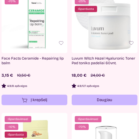
−70%
−25%
Išparduota
Face Facts Ceramide - Repairing lip
Luvum Witch Hazel Hyaluronic Toner
balm
Pad toniko padeliai 60vnt.
3,15 €
10,50 €
18,00 €
24,00 €
4.9
/
8 apžvalgos
4.9
/
127 apžvalgos
Į krepšelį
Daugiau
Išpardavimas!
Išpardavimas!
−10%
−70%
Išparduota