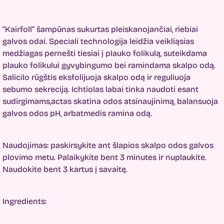
“Kairfoll” šampūnas sukurtas pleiskanojančiai, riebiai
galvos odai. Speciali technologija leidžia veikliąsias
medžiagas pernešti tiesiai į plauko folikulą, suteikdama
plauko folikului gyvybingumo bei ramindama skalpo odą.
Salicilo rūgštis eksfolijuoja skalpo odą ir reguliuoja
sebumo sekreciją. Ichtiolas labai tinka naudoti esant
sudirgimams,actas skatina odos atsinaujinimą, balansuoja
galvos odos pH, arbatmedis ramina odą.
Naudojimas: paskirsykite ant šlapios skalpo odos galvos
plovimo metu. Palaikykite bent 3 minutes ir nuplaukite.
Naudokite bent 3 kartus į savaitę.
Ingredients: