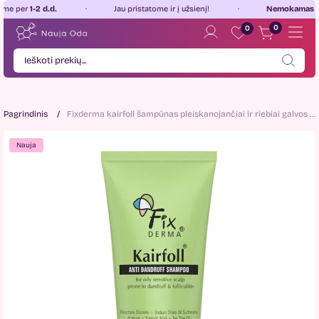
per
1-2 d.d.
Jau pristatome ir į užsienį!
Nemokamas prist
0
0
Pagrindinis
Fixderma kairfoll šampūnas pleiskanojančiai ir riebiai galvos odai 100ml.
Nauja