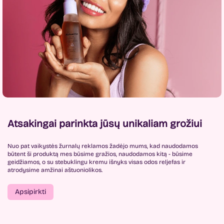
Atsakingai parinkta jūsų unikaliam grožiui
Nuo pat vaikystės žurnalų reklamos žadėjo mums, kad naudodamos
būtent ši produktą mes būsime gražios, naudodamos kitą - būsime
geidžiamos, o su stebuklingu kremu išnyks visas odos reljefas ir
atrodysime amžinai aštuoniolikos.
Apsipirkti