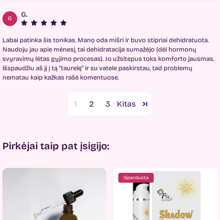
G.
G
Labai patinka šis tonikas. Mano oda mišri ir buvo stipriai dehidratuota.
Naudoju jau apie mėnesį, tai dehidratacija sumažėjo (dėl hormonų
svyravimų lėtas gyjimo procesas). Jo užsitepus toks komforto jausmas.
Išspaudžiu aš jį į tą “taurelę” ir su vatele paskirstau, tad problemų
nematau kaip kažkas rašė komentuose.
1
2
3
Pirkėjai taip pat įsigijo:
Išparduota