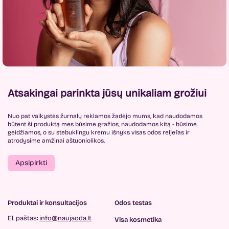
Atsakingai parinkta jūsų unikaliam grožiui
Nuo pat vaikystės žurnalų reklamos žadėjo mums, kad naudodamos
būtent ši produktą mes būsime gražios, naudodamos kitą - būsime
geidžiamos, o su stebuklingu kremu išnyks visas odos reljefas ir
atrodysime amžinai aštuoniolikos.
Apsipirkti
Produktai ir konsultacijos
Odos testas
El. paštas:
info@naujaoda.lt
Visa kosmetika