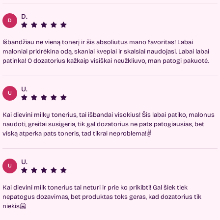
D.
D
Išbandžiau ne vieną tonerį ir šis absoliutus mano favoritas! Labai
maloniai pridrėkina odą, skaniai kvepiai ir skalsiai naudojasi. Labai labai
patinka! O dozatorius kažkaip visiškai neužkliuvo, man patogi pakuotė.
U.
U
Kai dievini milky tonerius, tai išbandai visokius! Šis labai patiko, malonus
naudoti, greitai susigeria, tik gal dozatorius ne pats patogiausias, bet
viską atperka pats toneris, tad tikrai neproblema!✌️
U.
U
Kai dievini milk tonerius tai neturi ir prie ko prikibti! Gal šiek tiek
nepatogus dozavimas, bet produktas toks geras, kad dozatorius tik
niekis🤗