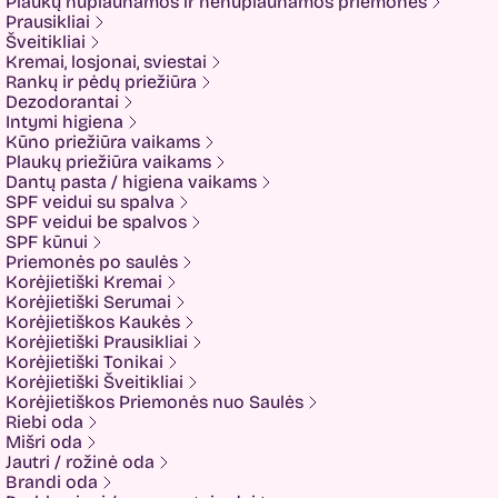
Plaukų nuplaunamos ir nenuplaunamos priemonės
Hiskin
Prausikliai
Holika holika
Šveitikliai
Imbue
Kremai, losjonai, sviestai
Imbue.
Rankų ir pėdų priežiūra
INOAR
Dezodorantai
Isntree
Intymi higiena
IUNIK
Kūno priežiūra vaikams
K-MOM
Plaukų priežiūra vaikams
Kadus Professional
Dantų pasta / higiena vaikams
Keenwell
SPF veidui su spalva
KLERADERM
SPF veidui be spalvos
KOSE
SPF kūnui
Kyra
Priemonės po saulės
LANEIGE
Korėjietiški Kremai
Look At Me
Korėjietiški Serumai
Luvum
Korėjietiškos Kaukės
LYL
Korėjietiški Prausikliai
Mancera
Korėjietiški Tonikai
MEDI-PEEL
Korėjietiški Šveitikliai
Medicube
Korėjietiškos Priemonės nuo Saulės
MESOTECH
Riebi oda
Minetan
Mišri oda
Missha
Jautri / rožinė oda
Mom and Who?
Brandi oda
Montale