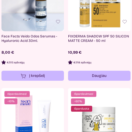
Face Facts Veido Odos Serumas -
FIXDERMA SHADOW SPF 50 SILICON
Hyaluronic Acid 30ml.
MATTE CREAM - 50 ml
8,00 €
10,99 €
4.7
/
13 apžvalgų
4.7
/
18 apžvalgų
Į krepšelį
Daugiau
Išpardavimas!
Išpardavimas!
−10%
−60%
Išparduota