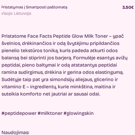
Pristatymas į Smartposti paštomatą
3.50€
Visoje Lietuvoje
Pristatome Face Facts Peptide Glow Milk Toner – ypač
švelnios, drėkinančios ir odą švytėjimu pripildančios
pienelio tekstūros toniką, kuris padeda atkurti odos
balansą bei stiprinti jos barjerą. Formulėje esantys avižų
peptidai, pieno baltymai ir odą atstatantys peptidai
ramina sudirgimus, drėkina ir gerina odos elastingumą.
Sudėtyje taip pat yra simondsijų aliejaus, glicerino ir
vitamino E – ingredientų, kurie minkština, maitina ir
suteikia komforto net jautriai ar sausai odai.
#peptidepower #milktoner #glowingskin
Naudojimas: