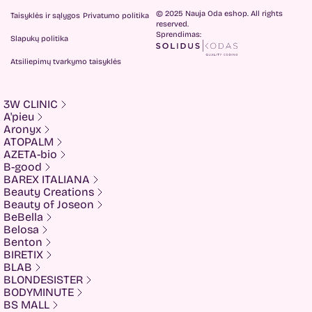
© 2025 Nauja Oda eshop. All rights
Taisyklės ir sąlygos
Privatumo politika
reserved.
Sprendimas:
Slapukų politika
Atsiliepimų tvarkymo taisyklės
3W CLINIC
A'pieu
Aronyx
ATOPALM
AZETA-bio
B-good
BAREX ITALIANA
Beauty Creations
Beauty of Joseon
BeBella
Belosa
Benton
BIRETIX
BLAB
BLONDESISTER
BODYMINUTE
BS MALL