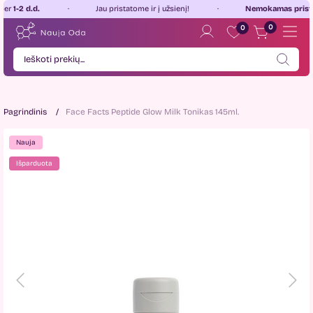
 d.d.
Jau pristatome ir į užsienį!
Nemokamas pristatyma
0
0
Pagrindinis
Face Facts Peptide Glow Milk Tonikas 145ml.
Nauja
Išparduota