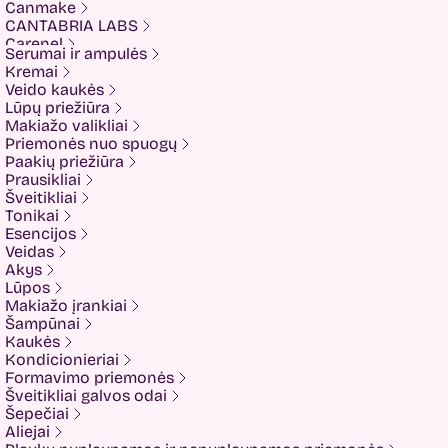
Canmake
CANTABRIA LABS
Carenel
Serumai ir ampulės
CHALURE
Kremai
Cherubs
Veido kaukės
Cliniccare
Lūpų priežiūra
COSRX
Makiažo valikliai
COTRIL
Priemonės nuo spuogų
COVEDERM
Paakių priežiūra
Crazy Hair
Prausikliai
Dalton
Šveitikliai
Dear Doer
Tonikai
Ekseption
Esencijos
Elizavecca
Veidas
ESFOLIO
Akys
ETUDE
Lūpos
Eyenlip
Makiažo įrankiai
FaceFacts
Šampūnai
Fariis
Kaukės
Fixderma
Kondicionieriai
Fluff
Formavimo priemonės
Formal Bee
Šveitikliai galvos odai
Fusion
Šepečiai
Glow Hub
Aliejai
HeadShock