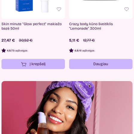
Skin minute "Glow perfect" makiažo
Crazy body kūno šveitiklis
bazė 50ml
"Lemonade" 300ml
27,47 €
30,52 €
5,11 €
12,77 €
4.8
/
79 apžvalgos
4.8
/
41 apžvalgos
Į krepšelį
Daugiau