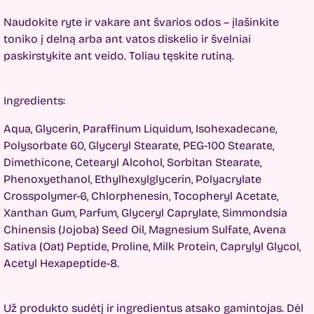
Naudokite ryte ir vakare ant švarios odos – įlašinkite
toniko į delną arba ant vatos diskelio ir švelniai
paskirstykite ant veido. Toliau tęskite rutin
ą
.
Ingredients:
Aqua, Glycerin, Paraffinum Liquidum, Isohexadecane,
Polysorbate 60, Glyceryl Stearate, PEG-100 Stearate,
Dimethicone, Cetearyl Alcohol, Sorbitan Stearate,
Phenoxyethanol, Ethylhexylglycerin, Polyacrylate
Crosspolymer-6, Chlorphenesin, Tocopheryl Acetate,
Xanthan Gum, Parfum, Glyceryl Caprylate, Simmondsia
Chinensis (Jojoba) Seed Oil, Magnesium Sulfate, Avena
Sativa (Oat) Peptide, Proline, Milk Protein, Caprylyl Glycol,
Acetyl Hexapeptide-8.
Už produkto sudėtį ir ingredientus atsako gamintojas. Dėl