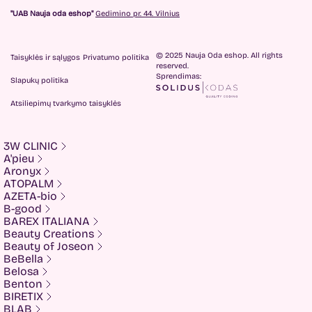
"UAB Nauja oda eshop"
Gedimino pr. 44. Vilnius
© 2025 Nauja Oda eshop. All rights
Taisyklės ir sąlygos
Privatumo politika
reserved.
Sprendimas:
Slapukų politika
Atsiliepimų tvarkymo taisyklės
3W CLINIC
A'pieu
Aronyx
ATOPALM
AZETA-bio
B-good
BAREX ITALIANA
Beauty Creations
Beauty of Joseon
BeBella
Belosa
Benton
BIRETIX
BLAB