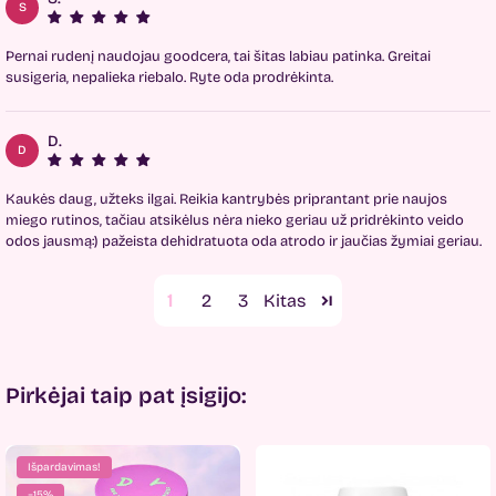
S
Pernai rudenį naudojau goodcera, tai šitas labiau patinka. Greitai
susigeria, nepalieka riebalo. Ryte oda prodrėkinta.
D.
D
Kaukės daug, užteks ilgai. Reikia kantrybės priprantant prie naujos
miego rutinos, tačiau atsikėlus nėra nieko geriau už pridrėkinto veido
odos jausmą:) pažeista dehidratuota oda atrodo ir jaučias žymiai geriau.
1
2
3
Pirkėjai taip pat įsigijo:
Išpardavimas!
−15%