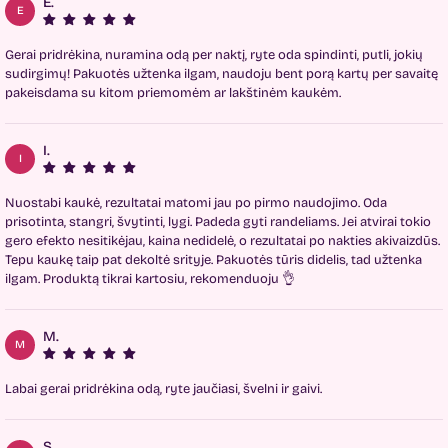
E.
E
Gerai pridrėkina, nuramina odą per naktį, ryte oda spindinti, putli, jokių
sudirgimų! Pakuotės užtenka ilgam, naudoju bent porą kartų per savaitę
pakeisdama su kitom priemomėm ar lakštinėm kaukėm.
I.
I
Nuostabi kaukė, rezultatai matomi jau po pirmo naudojimo. Oda
prisotinta, stangri, švytinti, lygi. Padeda gyti randeliams. Jei atvirai tokio
gero efekto nesitikėjau, kaina nedidelė, o rezultatai po nakties akivaizdūs.
Tepu kaukę taip pat dekoltė srityje. Pakuotės tūris didelis, tad užtenka
ilgam. Produktą tikrai kartosiu, rekomenduoju 👌
M.
M
Labai gerai pridrėkina odą, ryte jaučiasi, švelni ir gaivi.
S.