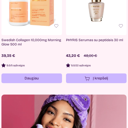
Swedish Collagen 10,000mg Morning
PHYRIS Serumas su peptidais 30 ml
Glow 500 ml
39,35 €
43,20 €
48,00 €
5.0
/
5 apžvalgos
5.0
/
22 apžvalgos
Daugiau
Į krepšelį