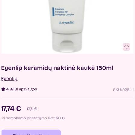
Eyenlip keramidų naktinė kaukė 150ml
Eyenlip
4.9
/
181 apžvalgos
SKU:
928-1-1
17,74 €
19,71 €
Iki nemokamo pristatymo liko:
50
€