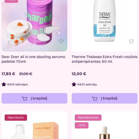
Dear Doer all in one dazzling serumo
Therme Thalasso Extra Fresh rutulinis
padeliai 70vnt
antiperspirantas, 60 ml.
17,85 €
21,00 €
12,00 €
4.9
/
31 apžvalgos
4.6
/
10 apžvalgų
Į krepšelį
Į krepšelį
Išparduota
Išpardavimas!
−10%