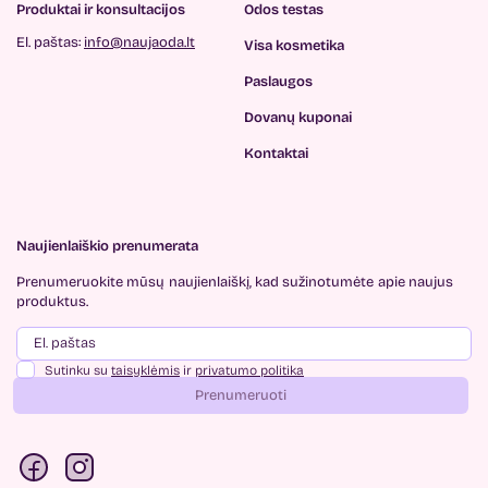
Produktai ir konsultacijos
Odos testas
El. paštas:
info@naujaoda.lt
Visa kosmetika
Paslaugos
Dovanų kuponai
Kontaktai
Naujienlaiškio prenumerata
Prenumeruokite mūsų
naujienlaiškį, kad sužinotumėte
apie naujus
produktus.
Sutinku su
taisyklėmis
ir
privatumo politika
Prenumeruoti