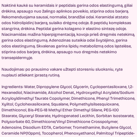
Naktinė kaukė su keramidais ir peptidais gerina odos elastingumą, giliai
drėkina, apsaugo nuo žalingo aplinkos poveikio, stiprina odos barjerą.
Rekomenduojama sausai, normaliai, brandžiai odai. Keramidai atstato
odos hidrolipidinį barjerą, sulaiko drėgmę odoje. 8 peptidų kompleksas
stangrina, drėkina. Peptidai gerina kolageno ir elastino sintezę odoje.
Niacinamidas mažina hiperpigmentaciją, kovoja prieš dregmės netekimą,
gerina odos elastingumą. Adenozinas suteikia odai švytėjimo, gerina
odos elastingumą. Skvalenas gerina lipidų metabolizmą odos ląstelėse,
stiprina odos barjerą, drėkina, apsaugo nuo dregmės netekimo
transepidermyje.
Naudojimas: po prausimo vakare užtepti storesniu sluoksniu, ryte
nuplauti atliekant įprastą rutiną.
Ingredients: Water, Dipropylene Glycol, Glycerin, Cyclopentasiloxane, 1,2-
Hexanediol, Niacinamide, Alcohol Denat., Hydroxyethyl Acrylate/Sodium
Acryloyldimethyl Taurate Copolymer, Dimethicone, Phenyl Trimethicone,
Xylitol, Cyclohexasiloxane, Squalane, Polymethylsilsesquioxane,
Dimethiconol, Bis-PEG-18 Methyl Ether Dimethyl Silane, PEG-100
Stearate, Glyceryl Stearate, Hydrogenated Lecithin, Sorbitan Isostearate,
Polysorbate 60, Dimethicone/Vinyl Dimethicone Crosspolymer,
Adenosine, Disodium EDTA, Carbomer, Tromethaminе, Butylene Glycol,
Ceramide NP(10ppm), Tocopherol, Phenoxyethanol, Palmitoyl Tripeptide-