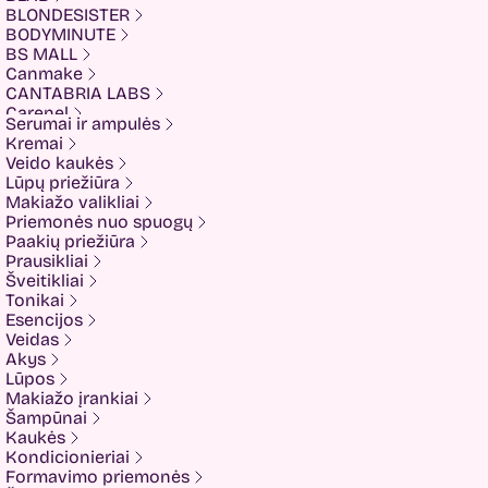
BLONDESISTER
BODYMINUTE
BS MALL
Canmake
CANTABRIA LABS
Carenel
Serumai ir ampulės
CHALURE
Kremai
Cherubs
Veido kaukės
Cliniccare
Lūpų priežiūra
COSRX
Makiažo valikliai
COTRIL
Priemonės nuo spuogų
COVEDERM
Paakių priežiūra
Crazy Hair
Prausikliai
Dalton
Šveitikliai
Dear Doer
Tonikai
Ekseption
Esencijos
Elizavecca
Veidas
ESFOLIO
Akys
ETUDE
Lūpos
Eyenlip
Makiažo įrankiai
FaceFacts
Šampūnai
Fariis
Kaukės
Fixderma
Kondicionieriai
Fluff
Formavimo priemonės
Formal Bee