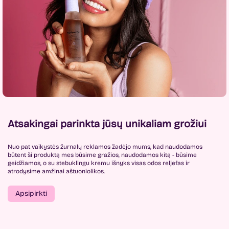
Atsakingai parinkta jūsų unikaliam grožiui
Nuo pat vaikystės žurnalų reklamos žadėjo mums, kad naudodamos
būtent ši produktą mes būsime gražios, naudodamos kitą - būsime
geidžiamos, o su stebuklingu kremu išnyks visas odos reljefas ir
atrodysime amžinai aštuoniolikos.
Apsipirkti