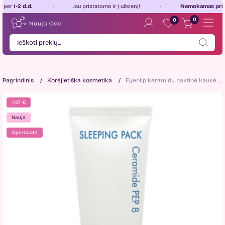
-2 d.d.
Jau pristatome ir į užsienį!
Nemokamas pristatym
0
0
Pagrindinis
Korėjietiška kosmetika
Eyenlip keramidų naktinė kaukė 150ml
-1,97 €
Nauja
Išparduota