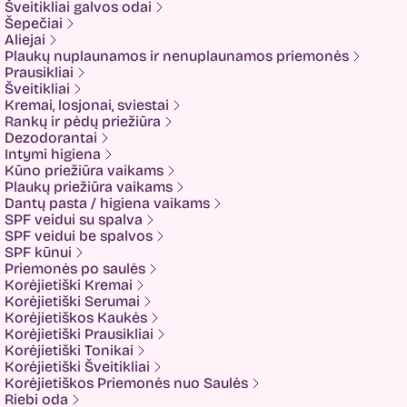
Šveitikliai galvos odai
Fusion
Šepečiai
Glow Hub
Aliejai
HeadShock
Plaukų nuplaunamos ir nenuplaunamos priemonės
Hiskin
Prausikliai
Holika holika
Šveitikliai
Imbue
Kremai, losjonai, sviestai
Imbue.
Rankų ir pėdų priežiūra
INOAR
Dezodorantai
Isntree
Intymi higiena
IUNIK
Kūno priežiūra vaikams
K-MOM
Plaukų priežiūra vaikams
Kadus Professional
Dantų pasta / higiena vaikams
Keenwell
SPF veidui su spalva
KLERADERM
SPF veidui be spalvos
KOSE
SPF kūnui
Kyra
Priemonės po saulės
LANEIGE
Korėjietiški Kremai
Look At Me
Korėjietiški Serumai
Luvum
Korėjietiškos Kaukės
LYL
Korėjietiški Prausikliai
Mancera
Korėjietiški Tonikai
MEDI-PEEL
Korėjietiški Šveitikliai
Medicube
Korėjietiškos Priemonės nuo Saulės
MESOTECH
Riebi oda
Minetan