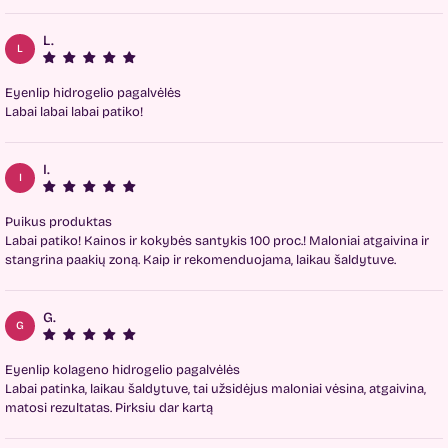
L.
L
Eyenlip hidrogelio pagalvėlės
Labai labai labai patiko!
I.
I
Puikus produktas
Labai patiko! Kainos ir kokybės santykis 100 proc.! Maloniai atgaivina ir
stangrina paakių zoną. Kaip ir rekomenduojama, laikau šaldytuve.
G.
G
Eyenlip kolageno hidrogelio pagalvėlės
Labai patinka, laikau šaldytuve, tai užsidėjus maloniai vėsina, atgaivina,
matosi rezultatas. Pirksiu dar kartą