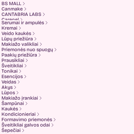
BS MALL
Canmake
CANTABRIA LABS
Carenel
Serumai ir ampulės
CHALURE
Kremai
Cherubs
Veido kaukės
Cliniccare
Lūpų priežiūra
COSRX
Makiažo valikliai
COTRIL
Priemonės nuo spuogų
COVEDERM
Paakių priežiūra
Crazy Hair
Prausikliai
Dalton
Šveitikliai
Dear Doer
Tonikai
Ekseption
Esencijos
Elizavecca
Veidas
ESFOLIO
Akys
ETUDE
Lūpos
Eyenlip
Makiažo įrankiai
FaceFacts
Šampūnai
Fariis
Kaukės
Fixderma
Kondicionieriai
Fluff
Formavimo priemonės
Formal Bee
Šveitikliai galvos odai
Fusion
Šepečiai
Glow Hub