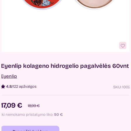
Eyenlip kolageno hidrogelio pagalvėlės 60vnt
Eyenlip
4.8
/
122 apžvalgos
SKU:
1002
17,09 €
18,99 €
Iki nemokamo pristatymo liko:
50
€