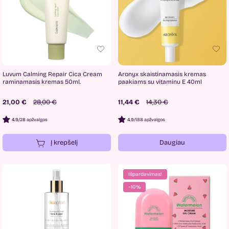
Luvum Calming Repair Cica Cream
Aronyx skaistinamasis kremas
raminamasis kremas 50ml.
paakiams su vitaminu E 40ml
21,00 €
28,00 €
11,44 €
14,30 €
4.9
/
28 apžvalgos
4.9
/
188 apžvalgos
Į krepšelį
Daugiau
Išpardavimas!
−10%