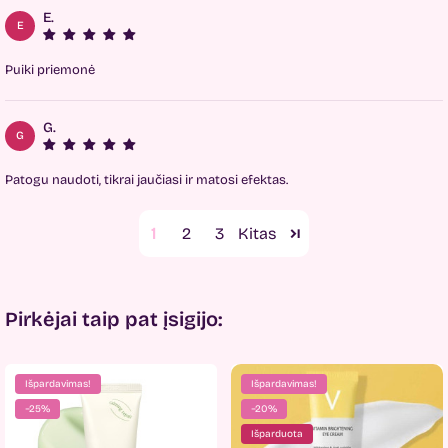
E.
E
Puiki priemonė
G.
G
Patogu naudoti, tikrai jaučiasi ir matosi efektas.
1
2
3
Pirkėjai taip pat įsigijo:
Išpardavimas!
Išpardavimas!
−25%
−20%
Išparduota