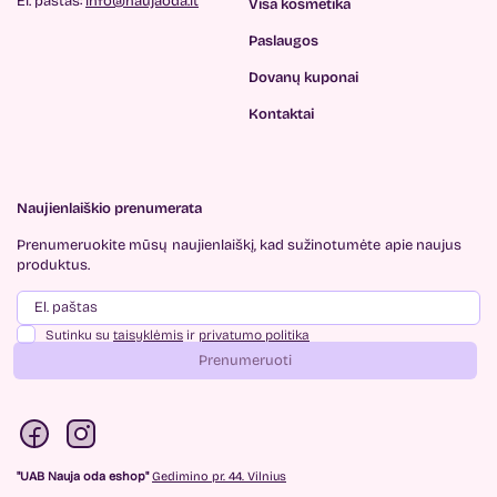
El. paštas:
info@naujaoda.lt
Visa kosmetika
Paslaugos
Dovanų kuponai
Kontaktai
Naujienlaiškio prenumerata
Prenumeruokite mūsų
naujienlaiškį, kad sužinotumėte
apie naujus
produktus.
Sutinku su
taisyklėmis
ir
privatumo politika
Prenumeruoti
"UAB Nauja oda eshop"
Gedimino pr. 44. Vilnius