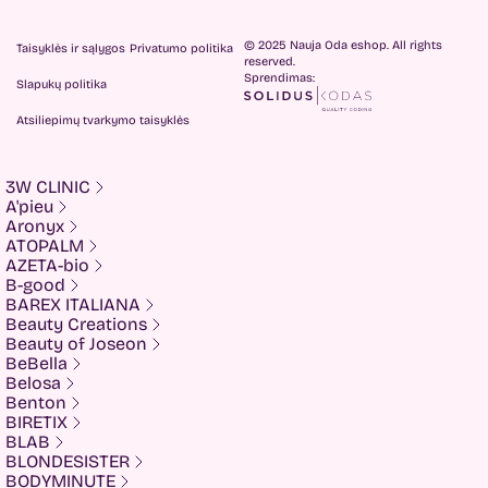
© 2025 Nauja Oda eshop. All rights
Taisyklės ir sąlygos
Privatumo politika
reserved.
Sprendimas:
Slapukų politika
Atsiliepimų tvarkymo taisyklės
3W CLINIC
A'pieu
Aronyx
ATOPALM
AZETA-bio
B-good
BAREX ITALIANA
Beauty Creations
Beauty of Joseon
BeBella
Belosa
Benton
BIRETIX
BLAB
BLONDESISTER
BODYMINUTE