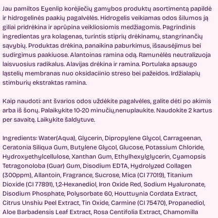
Jau pamiltos Eyenlip korėjiečių gamybos produktų asortimentą papildė
ir hidrogelinės paakių pagalvėlės. Hidrogelis veikiamas odos šilumos ją
giliai pridrėkina ir aprūpina veikliosiomis medžiagomis. Pagrindinis
ingredientas yra kolagenas, turintis stiprių drėkinamų, stangrinančių
sąvybių. Produktas drėkina, panaikina paburkimus, išsausėjimus bei
sudirgimus paakiuose. Alantoinas ramina odą. Ramunėlės neutralizuoja
laisvuosius radikalus. Alavijas drėkina ir ramina. Portulaka apsaugo
ląstelių membranas nuo oksidaciinio streso bei pažeidos. Irdžialapių
stimburių ekstraktas ramina.
Kaip naudoti: ant švarios odos uždėkite pagalvėles, galite dėti po akimis
arba iš šonų. Palaikykite 10-20 minučių,nenuplaukite. Naudokite 2 kartus
per savaitę. Laikykite šaldytuve.
Ingredients: Water(Aqua), Glycerin, Dipropylene Glycol, Carrageenan,
Ceratonia Siliqua Gum, Butylene Glycol, Glucose, Potassium Chloride,
Hydroxyethylcellulose, Xanthan Gum, Ethylhexylglycerin, Cyamopsis
Tetragonoloba (Guar) Gum, Disodium EDTA, Hydrolyzed Collagen
(300ppm), Allantoin, Fragrance, Sucrose, Mica (CI 77019), Titanium
Dioxide (CI 77891), 1,2-Hexanediol, Iron Oxide Red, Sodium Hyaluronate,
Disodium Phosphate, Polysorbate 60, Houttuynia Cordata Extract,
Citrus Unshiu Peel Extract, Tin Oxide, Carminе (CI 75470), Propanediol,
Aloe Barbadensis Leaf Extract, Rosa Centifolia Extract, Chamomilla