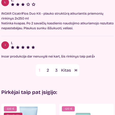
L.
L
INOAR CicatriFios Duo Kit - plauko struktūrą atkuriantis priemonių
rinkinys 2x250 ml
Netinka kvapas. Po 2 savaičių kasdienio naudojimo atkuriamojo rezultato
nepastebėjau. Plaukus sunku iššukuoti, veliasi.
I.
I
Inoar produkcija dar nenuvylė nei kart, šis rinkinys taip pat👍
1
2
3
Pirkėjai taip pat įsigijo:
-2,10 €
-1,20 €