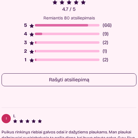
4.7 / 5
Remiantis 80 atsiliepimais
(66)
(9)
(2)
(1)
(2)
Rašyti atsiliepimą
I.
I
Puikus rinkinys riebiai galvos odai ir dažytiems plaukams. Man plaukai