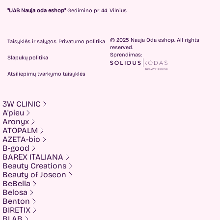
"UAB Nauja oda eshop"
Gedimino pr. 44. Vilnius
© 2025 Nauja Oda eshop. All rights
Taisyklės ir sąlygos
Privatumo politika
reserved.
Sprendimas:
Slapukų politika
Atsiliepimų tvarkymo taisyklės
3W CLINIC
A'pieu
Aronyx
ATOPALM
AZETA-bio
B-good
BAREX ITALIANA
Beauty Creations
Beauty of Joseon
BeBella
Belosa
Benton
BIRETIX
BLAB