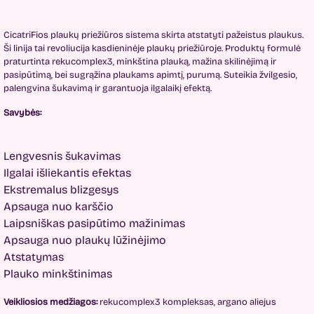
CicatriFios plaukų priežiūros sistema skirta atstatyti pažeistus plaukus.
Ši linija tai revoliucija kasdieninėje plaukų priežiūroje. Produktų formulė
praturtinta rekucomplex3, minkština plauką, mažina skilinėjimą ir
pasipūtimą, bei sugrąžina plaukams apimtį, purumą. Suteikia žvilgesio,
palengvina šukavimą ir garantuoja ilgalaikį efektą.
Savybės:
Lengvesnis šukavimas
Ilgalai išliekantis efektas
Ekstremalus blizgesys
Apsauga nuo karščio
Laipsniškas pasipūtimo mažinimas
Apsauga nuo plaukų lūžinėjimo
Atstatymas
Plauko minkštinimas
Veikliosios medžiagos:
rekucomplex3 kompleksas, argano aliejus