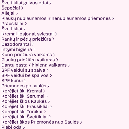
Šveitikliai galvos odai
Fusion
Šepečiai
Glow Hub
Aliejai
HeadShock
Plaukų nuplaunamos ir nenuplaunamos priemonės
Hiskin
Prausikliai
Holika holika
Šveitikliai
Imbue
Kremai, losjonai, sviestai
Imbue.
Rankų ir pėdų priežiūra
INOAR
Dezodorantai
Isntree
Intymi higiena
IUNIK
Kūno priežiūra vaikams
K-MOM
Plaukų priežiūra vaikams
Kadus Professional
Dantų pasta / higiena vaikams
Keenwell
SPF veidui su spalva
KLERADERM
SPF veidui be spalvos
KOSE
SPF kūnui
Kyra
Priemonės po saulės
LANEIGE
Korėjietiški Kremai
Look At Me
Korėjietiški Serumai
Luvum
Korėjietiškos Kaukės
LYL
Korėjietiški Prausikliai
Mancera
Korėjietiški Tonikai
MEDI-PEEL
Korėjietiški Šveitikliai
Medicube
Korėjietiškos Priemonės nuo Saulės
MESOTECH
Riebi oda