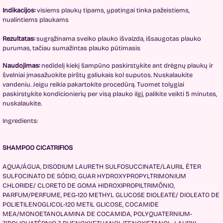
Indikacijos:
visiems plaukų tipams, ypatingai tinka pažeistiems,
nualintiems plaukams
Rezultatas:
sugrąžinama sveiko plauko išvaizda, išsaugotas plauko
purumas, tačiau sumažintas plauko pūtimasis
Naudojimas:
nedidelį kiekį šampūno paskirstykite ant drėgnų plaukų ir
švelniai įmasažuokite pirštų galiukais kol suputos. Nuskalaukite
vandeniu. Jeigu reikia pakartokite procedūrą. Tuomet tolygiai
paskirstykite kondicionierių per visą plauko ilgį, palikite veikti 5 minutes,
nuskalaukite.
Ingredients:
SHAMPOO CICATRIFIOS
AQUA/ÁGUA, DISODIUM LAURETH SULFOSUCCINATE/LAURIL ÉTER
SULFOCINATO DE SÓDIO, GUAR HYDROXYPROPYLTRIMONIUM
CHLORIDE/ CLORETO DE GOMA HIDROXIPROPILTRIMÔNIO,
PARFUM/PERFUME, PEG-120 METHYL GLUCOSE DIOLEATE/ DIOLEATO DE
POLIETILENOGLICOL-120 METIL GLICOSE, COCAMIDE
MEA/MONOETANOLAMINA DE COCAMIDA, POLYQUATERNIUM-