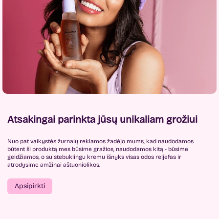
Atsakingai parinkta jūsų unikaliam grožiui
Nuo pat vaikystės žurnalų reklamos žadėjo mums, kad naudodamos
būtent ši produktą mes būsime gražios, naudodamos kitą - būsime
geidžiamos, o su stebuklingu kremu išnyks visas odos reljefas ir
atrodysime amžinai aštuoniolikos.
Apsipirkti