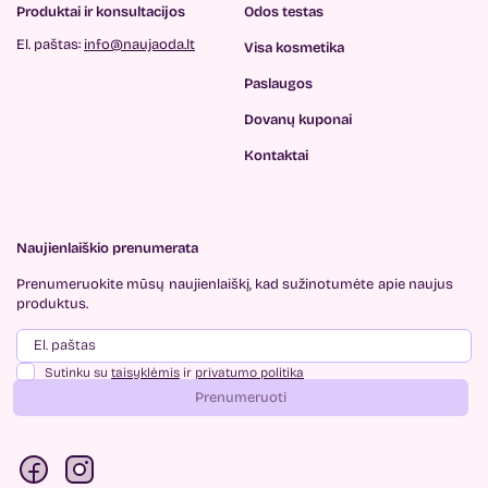
Produktai ir konsultacijos
Odos testas
El. paštas:
info@naujaoda.lt
Visa kosmetika
Paslaugos
Dovanų kuponai
Kontaktai
Naujienlaiškio prenumerata
Prenumeruokite mūsų
naujienlaiškį, kad sužinotumėte
apie naujus
produktus.
Sutinku su
taisyklėmis
ir
privatumo politika
Prenumeruoti