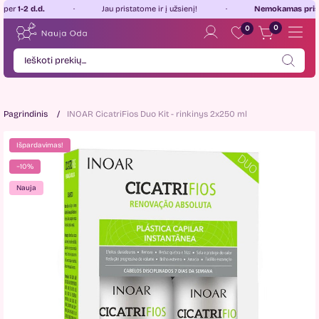
2 d.d.
Jau pristatome ir į užsienį!
Nemokamas pristatyma
0
0
Pagrindinis
INOAR CicatriFios Duo Kit - rinkinys 2x250 ml
Išpardavimas!
−10%
Nauja