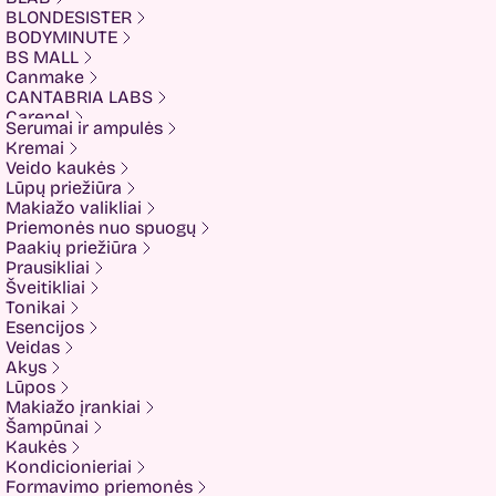
BLONDESISTER
BODYMINUTE
BS MALL
Canmake
CANTABRIA LABS
Carenel
Serumai ir ampulės
CHALURE
Kremai
Cherubs
Veido kaukės
Cliniccare
Lūpų priežiūra
COSRX
Makiažo valikliai
COTRIL
Priemonės nuo spuogų
COVEDERM
Paakių priežiūra
Crazy Hair
Prausikliai
Dalton
Šveitikliai
Dear Doer
Tonikai
Ekseption
Esencijos
Elizavecca
Veidas
ESFOLIO
Akys
ETUDE
Lūpos
Eyenlip
Makiažo įrankiai
FaceFacts
Šampūnai
Fariis
Kaukės
Fixderma
Kondicionieriai
Fluff
Formavimo priemonės
Formal Bee