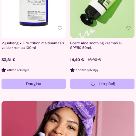
Pyunkang Yul Nutrition maitinamasis
Cosrx Aloe soothing kremas su
veido kremas 100ml
SPF50 50ml.
33,81 €
14,40 €
16,00 €
4.8
/
106 apžvalgos
5.0
/
1070 apžvalgų
Daugiau
Į krepšelį