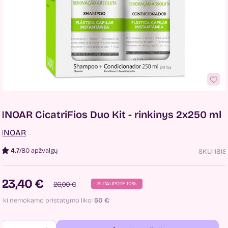
INOAR CicatriFios Duo Kit - rinkinys 2x250 ml
INOAR
4.7
/
80 apžvalgų
SKU:
1818
23,40 €
26,00 €
SUTAUPOTE 10%
Iki nemokamo pristatymo liko:
50
€