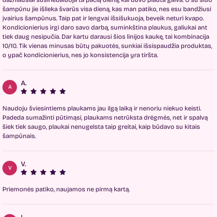
dažniausiai susiriebaluoja ta pačią dieną, kai buvo plauta galva. O su šiuo
šampūnu jie išlieka švarūs visa dieną, kas man patiko, nes esu bandžiusi
įvairius šampūnus. Taip pat ir lengvai išsišukuoja, beveik neturi kvapo.
Kondicionierius irgi daro savo darbą, suminkština plaukus, galiukai ant
tiek daug nesipučia. Dar kartu darausi šios linijos kaukę, tai kombinacija
10/10. Tik vienas minusas būtų pakuotės, sunkiai išsispaudžia produktas,
o ypač kondicionierius, nes jo konsistencija yra tiršta.
A.
A
Naudoju šviesintiems plaukams jau ilgą laiką ir nenoriu niekuo keisti.
Padeda sumažinti pūtimąsi, plaukams netrūksta drėgmės, net ir spalvą
šiek tiek saugo, plaukai nenugelsta taip greitai, kaip būdavo su kitais
šampūnais.
V.
V
Priemonės patiko, naujamos ne pirmą kartą.