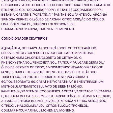
7/POLIQUATÉRNIO-7, PHENOXYETHANOL/FENOXIETANOL, LAURYL
GLUCOSIDE/LAURIL GLICOSÍDEO, GLYCOL DISTEARATE/DIESTEARATO DE
ETILENOGLICOL, COCAMIDOPROPYL BETAINE/ COCOAMIDOPROPIL
BETAÍNA, CREATINE**/CREATINA**, PANTHENOL/PANTENOL, ARGANIA
SPINOSA KERNEL OIL/ÓLEO DE ARGAN, CITRIC ACID/ÁCIDO CÍTRICO,
LINALOOL/LINALOL, CITRONELLOL/CITRONELOL,
COUMARIN/CUMARINA, LIMONENE/LIMONENO.
CONDICIONADOR CICATRIFIOS
AQUA/ÁGUA, CETEARYL ALCOHOL/ÁLCOOL CETOESTEARÍLICO,
PROPYLENE GLYCOL/PROPILENOGLICOL, PARFUM/PERFUME,
CETRIMONIUM CHLORIDE/CLORETO DE CETRIMÔNIO,
PHENOXYETHANOL/FENOXIETANOL, TRITICUM VULGARE GERM OIL/
ÓLEO DE GÉRMEN DE TRIGO, AMODIMETHICONE/AMODIMETICONE
(AND/E) TRIDECETH-12/POLIETILENOGLICOL-12 ÉTER DE ÁLCOOL
TRIDECÍLICO, BHT/BUTIL-HIDROXITOLUENO, POLYSORBATE
60/POLISSORBATO-60, CREATINE**/CREATINA**, BEHENTRIMONIUM
METHOSULFATE/METOSSULFATO DE BEENTRIMÔNIO,
PANTHENOL/PANTENOL, TOCOPHERYL ACETATE/ACETATO DE VITAMINA
E, TRITICUM VULGARE GERM PROTEIN/PROTEÍNA DE GÉRMEN DE TRIGO,
ARGANIA SPINOSA KERNEL OIL/ÓLEO DE ARGAN, CITRIC ACID/ÁCIDO
CÍTRICO, LINALOOL/LINALOL, CITRONELLOL/CITRONELOL,
COUMARIN/CUMARINA, LIMONENE/LIMONENO.