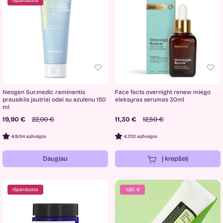
Išparduota
Neogen Sur.medic raminantis
Face facts overnight renew miego
prausiklis jautriai odai su azulenu 150
eleksyras serumas 30ml
ml
19,90 €
22,00 €
11,30 €
12,50 €
4.9
/
94 apžvalgos
4.7
/
22 apžvalgos
Daugiau
Į krepšelį
Išparduota
-1,60 €