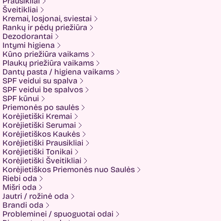
Prausikliai
Holika holika
Šveitikliai
Imbue
Kremai, losjonai, sviestai
Imbue.
Rankų ir pėdų priežiūra
INOAR
Dezodorantai
Isntree
Intymi higiena
IUNIK
Kūno priežiūra vaikams
K-MOM
Plaukų priežiūra vaikams
Kadus Professional
Dantų pasta / higiena vaikams
Keenwell
SPF veidui su spalva
KLERADERM
SPF veidui be spalvos
KOSE
SPF kūnui
Kyra
Priemonės po saulės
LANEIGE
Korėjietiški Kremai
Look At Me
Korėjietiški Serumai
Luvum
Korėjietiškos Kaukės
LYL
Korėjietiški Prausikliai
Mancera
Korėjietiški Tonikai
MEDI-PEEL
Korėjietiški Šveitikliai
Medicube
Korėjietiškos Priemonės nuo Saulės
MESOTECH
Riebi oda
Minetan
Mišri oda
Missha
Jautri / rožinė oda
Mom and Who?
Brandi oda
Montale
Probleminei / spuoguotai odai
Mother-K