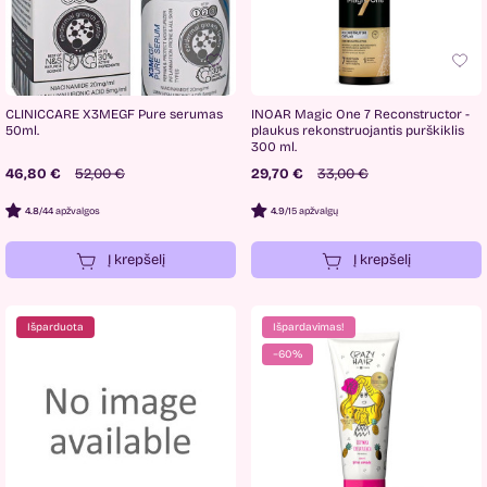
CLINICCARE X3MEGF Pure serumas
INOAR Magic One 7 Reconstructor -
50ml.
plaukus rekonstruojantis purškiklis
300 ml.
46,80 €
52,00 €
29,70 €
33,00 €
4.8
/
44 apžvalgos
4.9
/
15 apžvalgų
Į krepšelį
Į krepšelį
Išparduota
Išpardavimas!
−60%