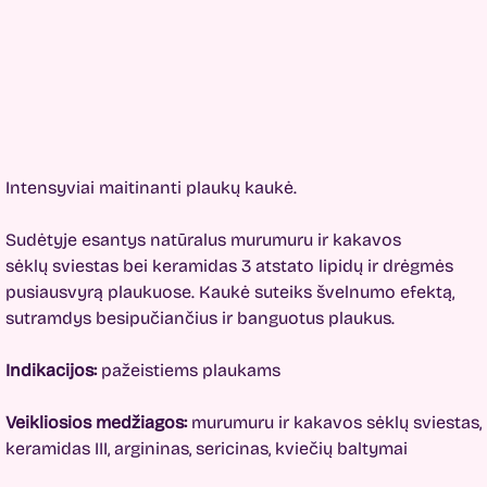
Intensyviai maitinanti plaukų kaukė.
Sudėtyje esantys natūralus murumuru ir kakavos
sėklų sviestas bei keramidas 3 atstato lipidų ir drėgmės
pusiausvyrą plaukuose. Kaukė suteiks švelnumo efektą,
sutramdys besipučiančius ir banguotus plaukus.
Indikacijos:
pažeistiems plaukams
Veikliosios medžiagos:
murumuru ir kakavos sėklų sviestas,
keramidas III, argininas, sericinas, kviečių baltymai