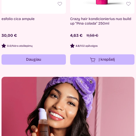
esfolio cica ampule
Crazy hair kondicionierius nuo build
up "Pina colada" 250ml
30,00 €
4,63 €
11,58 €
0.0
/
Nėra atsiliepimų
4.8
/
102 apžvalgos
Daugiau
Į krepšelį