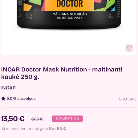
INOAR Doctor Mask Nutrition - maitinanti
kaukė 250 g.
INOAR
5.0
/
6 apžvalgos
SKU:
3160
13,50 €
15,00 €
SUTAUPOTE 10%
Iki nemokamo pristatymo liko:
50
€