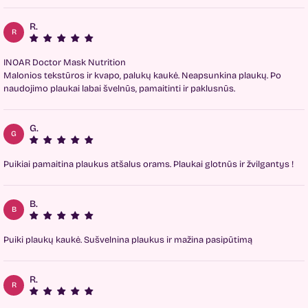
R.
R
INOAR Doctor Mask Nutrition
Malonios tekstūros ir kvapo, palukų kaukė. Neapsunkina plaukų. Po
naudojimo plaukai labai švelnūs, pamaitinti ir paklusnūs.
G.
G
Puikiai pamaitina plaukus atšalus orams. Plaukai glotnūs ir žvilgantys !
B.
B
Puiki plaukų kaukė. Sušvelnina plaukus ir mažina pasipūtimą
R.
R