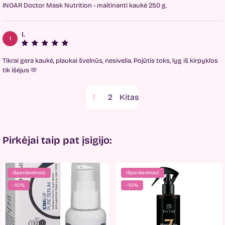
INOAR Doctor Mask Nutrition - maitinanti kaukė 250 g.
I.
I
Tikrai gera kaukė, plaukai švelnūs, nesivelia. Pojūtis toks, lyg iš kirpyklos
tik išėjus 🫶
1
2
Pirkėjai taip pat įsigijo:
Išpardavimas!
Išpardavimas!
−10%
−10%