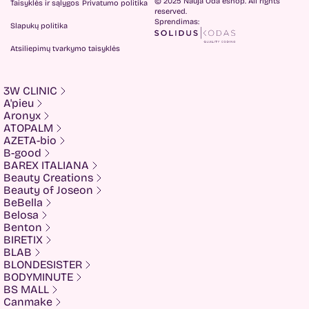
© 2025 Nauja Oda eshop. All rights
Taisyklės ir sąlygos
Privatumo politika
reserved.
Sprendimas:
Slapukų politika
Atsiliepimų tvarkymo taisyklės
3W CLINIC
A'pieu
Aronyx
ATOPALM
AZETA-bio
B-good
BAREX ITALIANA
Beauty Creations
Beauty of Joseon
BeBella
Belosa
Benton
BIRETIX
BLAB
BLONDESISTER
BODYMINUTE
BS MALL
Canmake