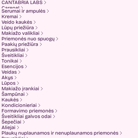
CANTABRIA LABS
Carenel
Serumai ir ampulės
CHALURE
Kremai
Cherubs
Veido kaukės
Cliniccare
Lūpų priežiūra
COSRX
Makiažo valikliai
COTRIL
Priemonės nuo spuogų
COVEDERM
Paakių priežiūra
Crazy Hair
Prausikliai
Dalton
Šveitikliai
Dear Doer
Tonikai
Ekseption
Esencijos
Elizavecca
Veidas
ESFOLIO
Akys
ETUDE
Lūpos
Eyenlip
Makiažo įrankiai
FaceFacts
Šampūnai
Fariis
Kaukės
Fixderma
Kondicionieriai
Fluff
Formavimo priemonės
Formal Bee
Šveitikliai galvos odai
Fusion
Šepečiai
Glow Hub
Aliejai
HeadShock
Plaukų nuplaunamos ir nenuplaunamos priemonės
Hiskin