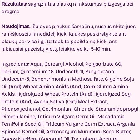
Rezultatas:
sugrąžintas plaukų minkštumas, blizgesys bei
drėgmė
Naudojimas:
išplovus plaukus šampūnu, nusausinkite juos
rankšluosčiu ir nedidelį kiekį kaukės paskirstykite ant
plaukų per visą ilgį. Užtepkite papildomą kiekį ant
labiausiai pažeistų vietų, leiskite veikti 5-10 min.
Ingredients: Aqua, Cetearyl Alcohol, Polysorbate 60,
Parfum, Quaternium-16, Undeceth-11, Butyloctаnol,
Undeceth-5, Behentrimonium Methosulfate, Glycine Soja
Oil (And) Wheat Amino Acids (And) Corn Gluten Amino
Acids, Hydrolyzed Wheat Protein (And) Hydrolyzed Soy
Protein (And) Avena Sativa (Oat) Meal Extract,
Phenoxyethanol, Cetrimonium Chloride, Stearamidopropyl
Dimethilamine, Triticum Vulgare Germ Oil, Macadamia
Ternifolia Seed Oil, Triticum Vulgare Germ Extract, Argania
Spinosa Kernel Oil, Astrocaryum Murumuru Seed Butter,
Cocos Nucifera (Coconut) Oil, Tocopheryl Acetate,