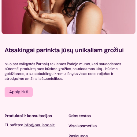
Atsakingai parinkta jūsų unikaliam grožiui
Nuo pat vaikystės žurnalų reklamos žadėjo mums, kad naudodamos
būtent ši produktą mes būsime gražios, naudodamos kitą - būsime
geidžiamos, o su stebuklingu kremu išnyks visas odos reljefas ir
atrodysime amžinai aštuoniolikos.
Apsipirkti
Produktai ir konsultacijos
Odos testas
El. paštas:
info@naujaoda.lt
Visa kosmetika
Paslaugos