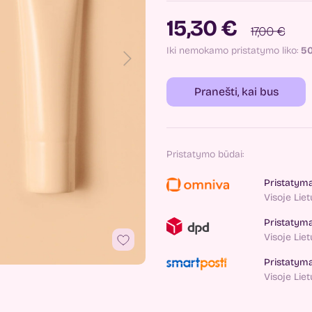
15,30 €
17,00 €
Iki nemokamo pristatymo liko:
5
Pranešti, kai bus
Pristatymo būdai:
Pristatym
Visoje Lie
Pristatym
Visoje Lie
Pristatym
Visoje Lie