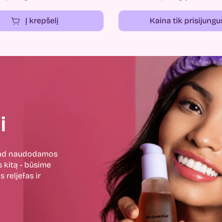
Į krepšelį
Kaina tik prisijungu
i
 kad naudodamos
 kitą - būsime
 reljefas ir