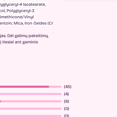
lyglyceryl-4 Isostearate,
ol, Polyglyceryl-3
 Dimethicone/Vinyl
ntoin, Mica, Iron Oxides (CI
)
as. Dėl galimų pakeitimų,
 tiesiai ant gaminio
(45)
(4)
(6)
(0)
(0)