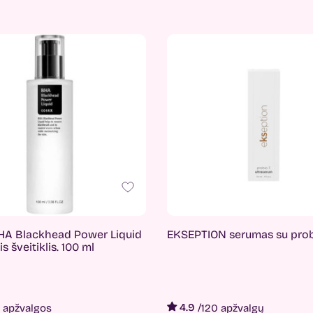
A Blackhead Power Liquid
EKSEPTION serumas su prob
s šveitiklis. 100 ml
4.9
/
 apžvalgos
120 apžvalgų