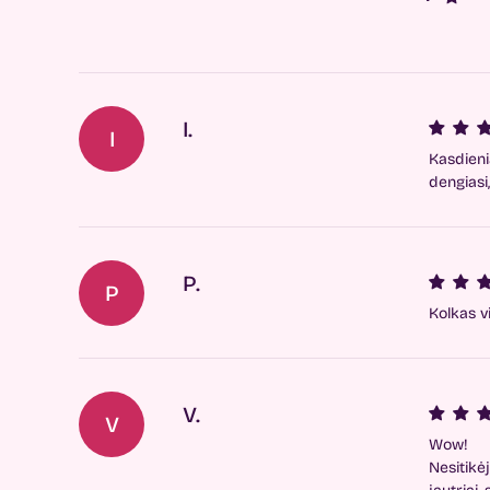
I.
I
Kasdieni
dengiasi
P.
P
Kolkas v
V.
V
Wow!
Nesitikė