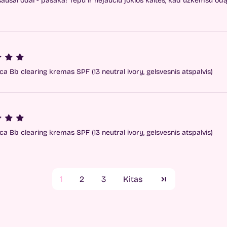
, sausai odai - pasaka! Tepu ir nejaučiu jokios kaltės, kad užkemšu odą,
ica Bb clearing kremas SPF (13 neutral ivory, gelsvesnis atspalvis)
ica Bb clearing kremas SPF (13 neutral ivory, gelsvesnis atspalvis)
1
2
3