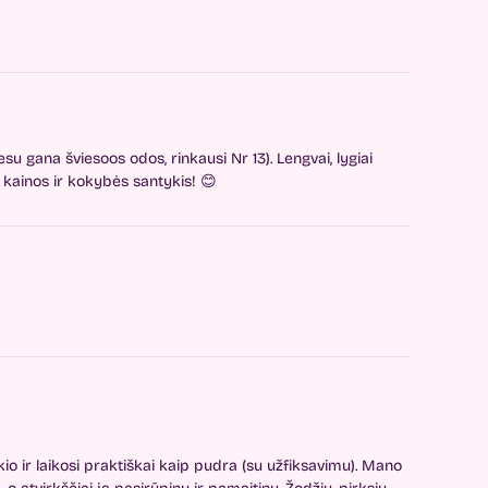
su gana šviesoos odos, rinkausi Nr 13). Lengvai, lygiai
ainos ir kokybės santykis! 😊
o ir laikosi praktiškai kaip pudra (su užfiksavimu). Mano