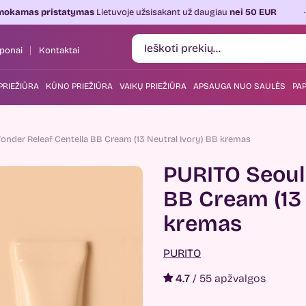
tatymas
Lietuvoje užsisakant už daugiau
nei 50 EUR
Kasdien
ponai
Kontaktai
PRIEŽIŪRA
KŪNO PRIEŽIŪRA
VAIKŲ PRIEŽIŪRA
APSAUGA NUO SAULĖS
PAP
nder Releaf Centella BB Cream (13 Neutral Ivory) BB kremas
PURITO Seoul
BB Cream (13 
kremas
PURITO
4.7
/
55 apžvalgos