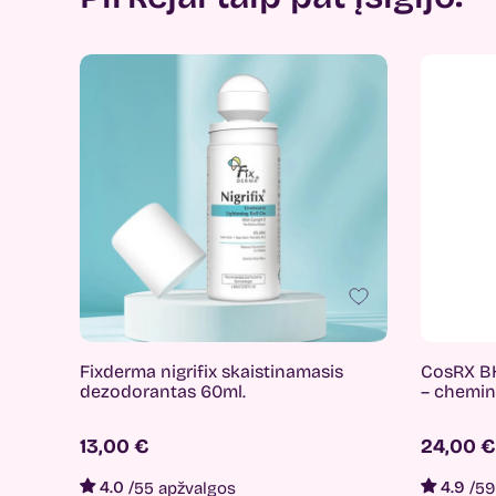
Fixderma nigrifix skaistinamasis
CosRX BH
dezodorantas 60ml.
– chemini
13,00 €
24,00 €
4.0
/
4.9
/
55 apžvalgos
59