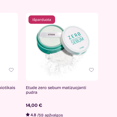
Išparduota
iotikais
Etude zero sebum matizuojanti
pudra
14,00 €
4.8
/
59 apžvalgos