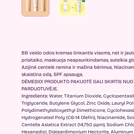
BB veido odos kremas tinkantis visoms, net ir jau
prisitaiko, maskuoja neapsunkindamas, suteikia gl
Azijinė centelė ramina ir mažina bėrimus. Niacinam
skaistina odą. SPF apsauga.
DĖMESIO! PRODUKTO PAKUOTĖ GALI SKIRTIS NU
PARDUOTUVĖJE.
Ingredients:
Water, Titanium Dioxide, Cyclopentasi
Triglyceride, Butylene Glycol, Zinc Oxide, Lauryl Po
Polydimethylsiloxyethyl Dimethicone, Cyclohexasil
Hydrogenated Poly (C6-14 Olefin), Niacinamide, So
Centella Asiatica Extract (14,750 ppm), Sodium Chlo
Hexanediol, Disteardimonium Hectorite, Aluminum 