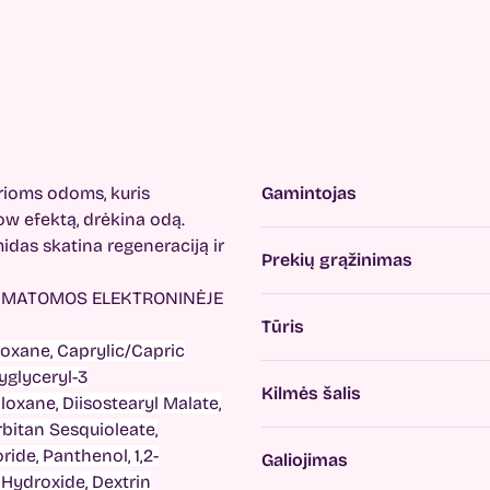
trioms odoms, kuris
Gamintojas
ow efektą, drėkina odą.
idas skatina regeneraciją ir
Prekių grąžinimas
O MATOMOS ELEKTRONINĖJE
Tūris
loxane, Caprylic/Capric
lyglyceryl-3
Kilmės šalis
oxane, Diisostearyl Malate,
rbitan Sesquioleate,
ride, Panthenol, 1,2-
Galiojimas
Hydroxide, Dextrin