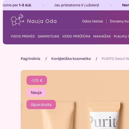
 d.d.
Jau pristatome ir į užsienį!
Nemokamas pris
Odos testas
Dovanų ku
VISOS PREKĖS
GAMINTOJAS
VEIDO PRIEŽIŪRA
MAKIAŽAS
PLAUKŲ 
Pagrindinis
Korėjietiška kosmetika
PURITO Seoul Wo
-1,70 €
Nauja
Išparduota