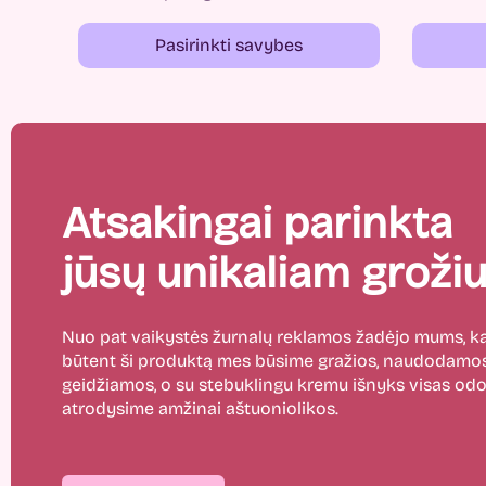
Pasirinkti savybes
Atsakingai parinkta
jūsų unikaliam grožiu
Nuo pat vaikystės žurnalų reklamos žadėjo mums,
būtent ši produktą mes būsime gražios, naudodamos
geidžiamos, o su stebuklingu kremu išnyks visas odos
atrodysime amžinai aštuoniolikos.