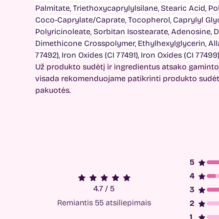
Palmitate, Triethoxycaprylylsilane, Stearic Acid, Po
Coco-Caprylate/Caprate, Tocopherol, Caprylyl Glyc
Polyricinoleate, Sorbitan Isostearate, Adenosine,
Dimethicone Crosspolymer, Ethylhexylglycerin, Alla
77492), Iron Oxides (CI 77491), Iron Oxides (CI 77499
Už produkto sudėtį ir ingredientus atsako gamintoj
visada rekomenduojame patikrinti produkto sudėtį
pakuotės.
4.7 / 5
Remiantis 55 atsiliepimais