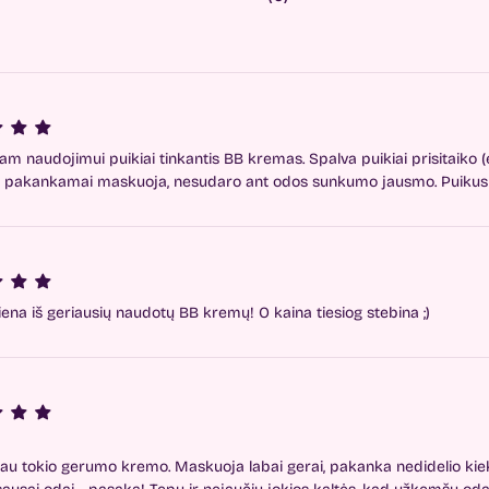
am naudojimui puikiai tinkantis BB kremas. Spalva puikiai prisitaiko (e
, pakankamai maskuoja, nesudaro ant odos sunkumo jausmo. Puikus k
iena iš geriausių naudotų BB kremų! O kaina tiesiog stebina ;)
jau tokio gerumo kremo. Maskuoja labai gerai, pakanka nedidelio kieki