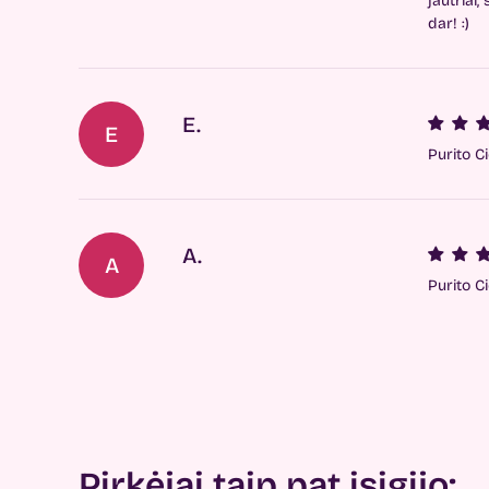
jautriai
dar! :)
E.
E
Purito C
A.
A
Purito C
Pirkėjai taip pat įsigijo: