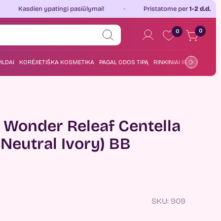
 ypatingi pasiūlymai!
Pristatome per
1-2 d.d.
Jau 
0
0
ILDAI
KORĖJIETIŠKA KOSMETIKA
PAGAL ODOS TIPĄ
RINKINIAI IR DOVANOS
 Wonder Releaf Centella
Neutral Ivory) BB
SKU:
909