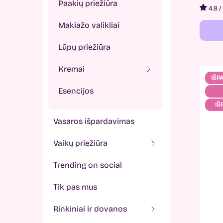
Paakių priežiūra
4.8
/
Makiažo valikliai
Lūpų priežiūra
Kremai
IŠP
Esencijos
IŠ
vasaros išpardavimas
vaikų priežiūra
trending on social
tik pas mus
rinkiniai ir dovanos