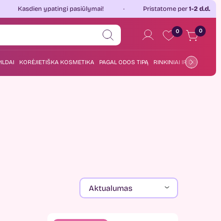
sdien ypatingi pasiūlymai!
Pristatome per
1-2 d.d.
0
0
ILDAI
KORĖJIETIŠKA KOSMETIKA
PAGAL ODOS TIPĄ
RINKINIAI IR DOVANOS
Aktualumas