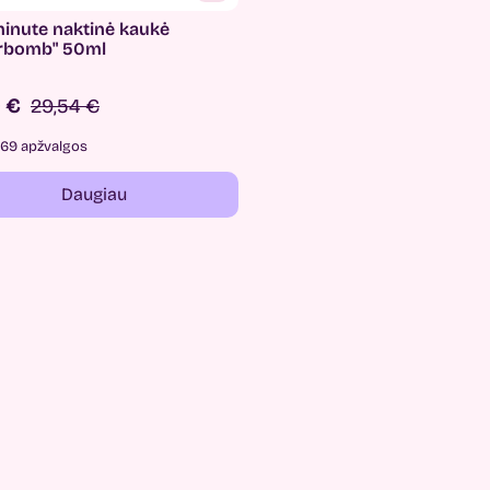
minute naktinė kaukė
rbomb" 50ml
9 €
29,54 €
69 apžvalgos
Daugiau