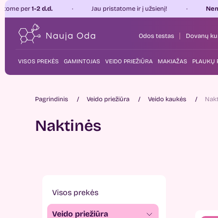
er
1-2 d.d.
Jau pristatome ir į užsienį!
Nemokamas 
Odos testas
Dovanų ku
VISOS PREKĖS
GAMINTOJAS
VEIDO PRIEŽIŪRA
MAKIAŽAS
PLAUKŲ 
Pagrindinis
Veido priežiūra
Veido kaukės
Nakt
Naktinės
visos prekės
veido priežiūra