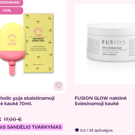
ARDAVIMAS!
−70%
holic yuja skaistinamoji
FUSION GLOW naktinė
nė kaukė 70ml.
šviesinamoji kaukė
€
17,00 €
SIS SANDĖLIO TVARKYMAS
5.0
/
24 apžvalgos