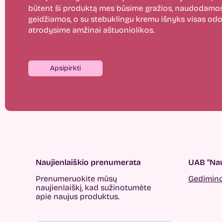
būtent ši produktą mes būsime gražios, naudodamos
geidžiamos, o su stebuklingu kremu išnyks visas odos
atrodysime amžinai aštuoniolikos.
Apsipirkti
Naujienlaiškio prenumerata
UAB "Nau
Prenumeruokite mūsų
Gedimino 
naujienlaiškį, kad sužinotumėte
apie naujus produktus.