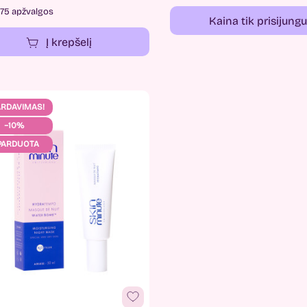
75 apžvalgos
Kaina tik prisijung
Į krepšelį
ARDAVIMAS!
−10%
PARDUOTA