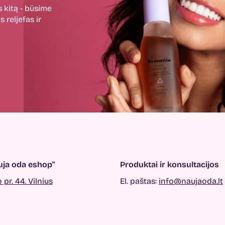
 kitą - būsime
 reljefas ir
ja oda eshop"
Produktai ir konsultacijos
pr. 44. Vilnius
El. paštas:
info@naujaoda.lt