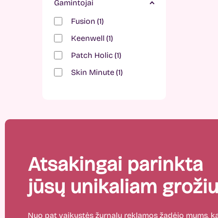
Gamintojai
Fusion
1
Keenwell
1
Patch Holic
1
Skin Minute
1
Atsakingai parinkta
jūsų unikaliam grožiu
Nuo pat vaikystės žurnalų reklamos žadėjo mums,