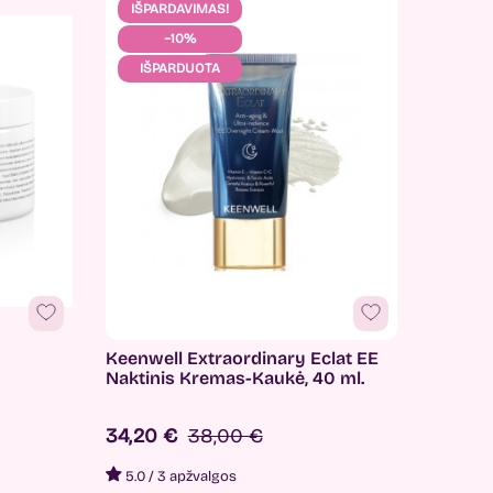
IŠPARDAVIMAS!
−10%
IŠPARDUOTA
Keenwell Extraordinary Eclat EE
Naktinis Kremas-Kaukė, 40 ml.
34,20 €
38,00 €
5.0
/
3 apžvalgos