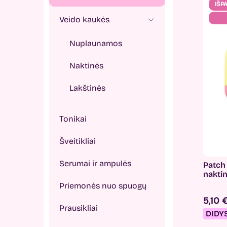
IŠP
Veido kaukės
Nuplaunamos
Naktinės
Lakštinės
Tonikai
Šveitikliai
Serumai ir ampulės
Patch 
nakti
Priemonės nuo spuogų
5,10 
Prausikliai
DIDY