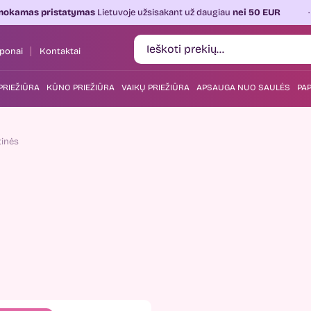
pristatymas
Lietuvoje užsisakant už daugiau
nei 50 EUR
Ka
ponai
Kontaktai
PRIEŽIŪRA
KŪNO PRIEŽIŪRA
VAIKŲ PRIEŽIŪRA
APSAUGA NUO SAULĖS
PAP
inės