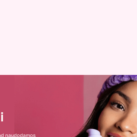
i
 kad naudodamos