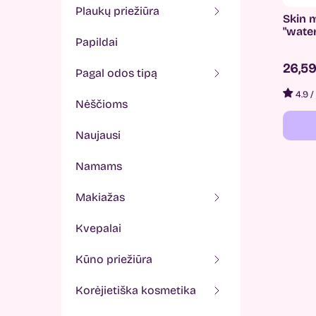
plaukų priežiūra
Skin 
"wate
papildai
26,5
pagal odos tipą
4.9
/
nėščioms
naujausi
namams
makiažas
kvepalai
kūno priežiūra
korėjietiška kosmetika