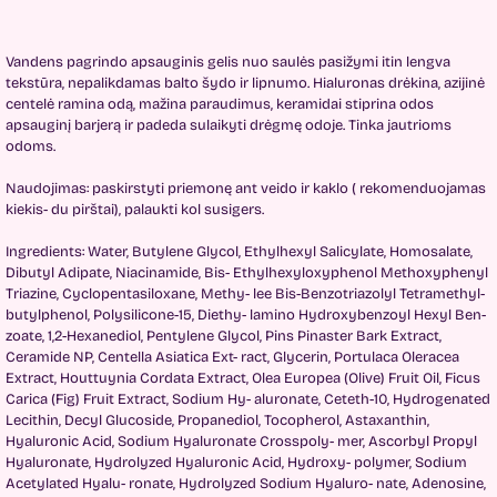
Vandens pagrindo apsauginis gelis nuo saulės pasižymi itin lengva
tekstūra, nepalikdamas balto šydo ir lipnumo. Hialuronas drėkina, azijinė
centelė ramina odą, mažina paraudimus, keramidai stiprina odos
apsauginį barjerą ir padeda sulaikyti drėgmę odoje. Tinka jautrioms
odoms.
Naudojimas: paskirstyti priemonę ant veido ir kaklo ( rekomenduojamas
kiekis- du pirštai), palaukti kol susigers.
Ingredients: Water, Butylene Glycol, Ethylhexyl Salicylate, Homosalate,
Dibutyl Adipate, Niacinamide, Bis- Ethylhexyloxyphenol Methoxyphenyl
Triazine, Cyclopentasiloxane, Methy- lee Bis-Benzotriazolyl Tetramethyl-
butylphenol, Polysilicone-15, Diethy- lamino Hydroxybenzoyl Hexyl Ben-
zoate, 1,2-Hexanediol, Pentylene Glycol, Pins Pinaster Bark Extract,
Ceramide NP, Centella Asiatica Ext- ract, Glycerin, Portulaca Oleracea
Extract, Houttuynia Cordata Extract, Olea Europea (Olive) Fruit Oil, Ficus
Carica (Fig) Fruit Extract, Sodium Hy- aluronate, Ceteth-10, Hydrogenated
Lecithin, Decyl Glucoside, Propanediol, Tocopherol, Astaxanthin,
Hyaluronic Acid, Sodium Hyaluronate Crosspoly- mer, Ascorbyl Propyl
Hyaluronate, Hydrolyzed Hyaluronic Acid, Hydroxy- polymer, Sodium
Acetylated Hyalu- ronate, Hydrolyzed Sodium Hyaluro- nate, Adenosine,