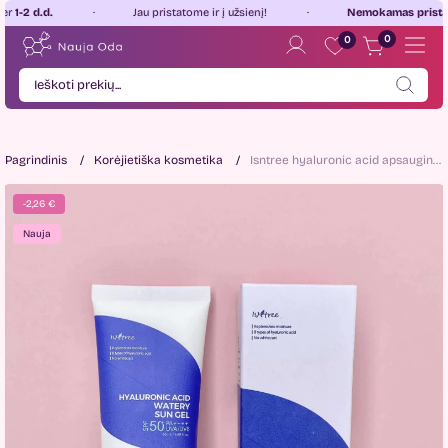
d.d.
Jau pristatome ir į užsienį!
Nemokamas pristatymas
0
0
Pagrindinis
Korėjietiška kosmetika
Isntree hyaluronic acid apsauginis gelis nuo saulės SPF50+ PA++++ 50ml
-2,26 €
Nauja