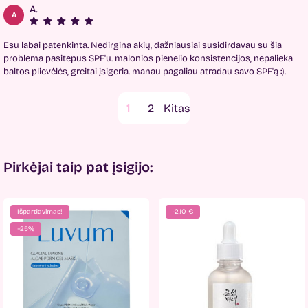
A.
A
Esu labai patenkinta. Nedirgina akių, dažniausiai susidirdavau su šia
problema pasitepus SPF'u. malonios pienelio konsistencijos, nepalieka
baltos plievėlės, greitai įsigeria. manau pagaliau atradau savo SPF'ą :).
1
2
Pirkėjai taip pat įsigijo:
Išpardavimas!
-2,10 €
−25%