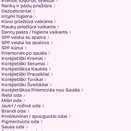
Kremai, losjonai, sviestai
Imbue.
Rankų ir pėdų priežiūra
INOAR
Dezodorantai
Isntree
Intymi higiena
IUNIK
Kūno priežiūra vaikams
K-MOM
Plaukų priežiūra vaikams
Kadus Professional
Dantų pasta / higiena vaikams
Keenwell
SPF veidui su spalva
KLERADERM
SPF veidui be spalvos
KOSE
SPF kūnui
Kyra
Priemonės po saulės
LANEIGE
Korėjietiški Kremai
Look At Me
Korėjietiški Serumai
Luvum
Korėjietiškos Kaukės
LYL
Korėjietiški Prausikliai
Mancera
Korėjietiški Tonikai
MEDI-PEEL
Korėjietiški Šveitikliai
Medicube
Korėjietiškos Priemonės nuo Saulės
MESOTECH
Riebi oda
Minetan
Mišri oda
Missha
Jautri / rožinė oda
Mom and Who?
Brandi oda
Montale
Probleminei / spuoguotai odai
Mother-K
Pigmentuota oda
Muckypups
Sausa oda
Nacomi