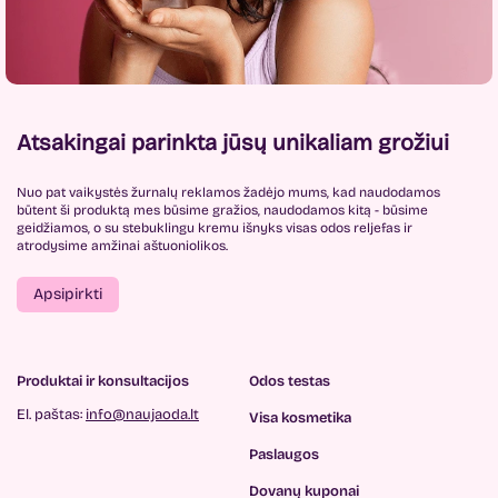
Atsakingai parinkta jūsų unikaliam grožiui
Nuo pat vaikystės žurnalų reklamos žadėjo mums, kad naudodamos
būtent ši produktą mes būsime gražios, naudodamos kitą - būsime
geidžiamos, o su stebuklingu kremu išnyks visas odos reljefas ir
atrodysime amžinai aštuoniolikos.
Apsipirkti
Produktai ir konsultacijos
Odos testas
El. paštas:
info@naujaoda.lt
Visa kosmetika
Paslaugos
Dovanų kuponai