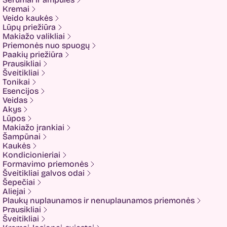
CHALURE
Kremai
Cherubs
Veido kaukės
Cliniccare
Lūpų priežiūra
COSRX
Makiažo valikliai
COTRIL
Priemonės nuo spuogų
COVEDERM
Paakių priežiūra
Crazy Hair
Prausikliai
Dalton
Šveitikliai
Dear Doer
Tonikai
Ekseption
Esencijos
Elizavecca
Veidas
ESFOLIO
Akys
ETUDE
Lūpos
Eyenlip
Makiažo įrankiai
FaceFacts
Šampūnai
Fariis
Kaukės
Fixderma
Kondicionieriai
Fluff
Formavimo priemonės
Formal Bee
Šveitikliai galvos odai
Fusion
Šepečiai
Glow Hub
Aliejai
HeadShock
Plaukų nuplaunamos ir nenuplaunamos priemonės
Hiskin
Prausikliai
Holika holika
Šveitikliai
Imbue