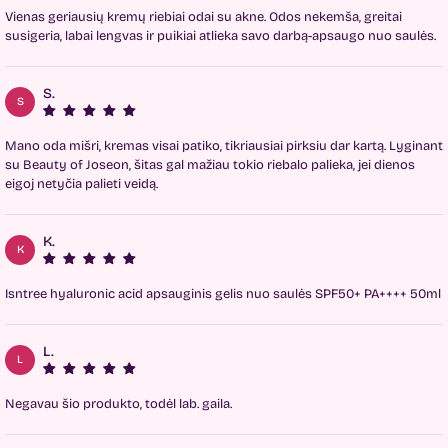
Vienas geriausių kremų riebiai odai su akne. Odos nekemša, greitai
susigeria, labai lengvas ir puikiai atlieka savo darbą-apsaugo nuo saulės.
S.
S
Mano oda mišri, kremas visai patiko, tikriausiai pirksiu dar kartą. Lyginant
su Beauty of Joseon, šitas gal mažiau tokio riebalo palieka, jei dienos
eigoj netyčia palieti veidą.
K.
K
Isntree hyaluronic acid apsauginis gelis nuo saulės SPF50+ PA++++ 50ml
L.
L
Negavau šio produkto, todėl lab. gaila.