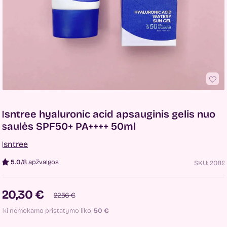
Isntree hyaluronic acid apsauginis gelis nuo
saulės SPF50+ PA++++ 50ml
Isntree
5.0
/
8 apžvalgos
SKU:
2089
20,30 €
22,56 €
Iki nemokamo pristatymo liko:
50
€