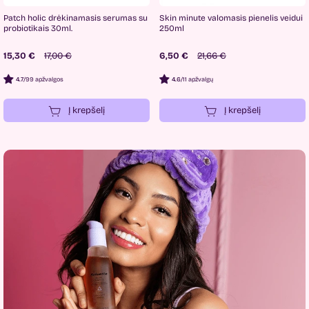
Patch holic drėkinamasis serumas su
Skin minute valomasis pienelis veidui
probiotikais 30ml.
250ml
15,30 €
17,00 €
6,50 €
21,66 €
4.7
/
99 apžvalgos
4.6
/
11 apžvalgų
Į krepšelį
Į krepšelį