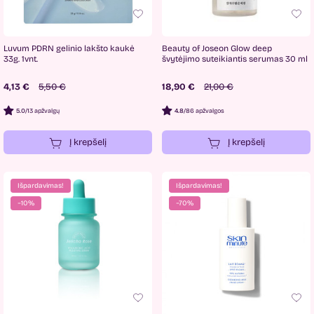
Luvum PDRN gelinio lakšto kaukė
Beauty of Joseon Glow deep
33g. 1vnt.
švytėjimo suteikiantis serumas 30 ml
4,13 €
5,50 €
18,90 €
21,00 €
5.0
/
13 apžvalgų
4.8
/
86 apžvalgos
Į krepšelį
Į krepšelį
Išpardavimas!
Išpardavimas!
−10%
−70%