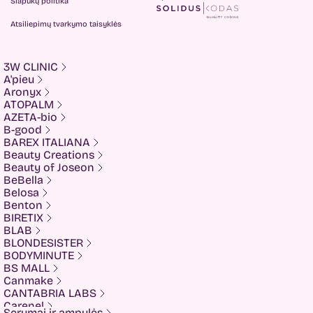
Slapukų politika
Atsiliepimų tvarkymo taisyklės
3W CLINIC
A'pieu
Aronyx
ATOPALM
AZETA-bio
B-good
BAREX ITALIANA
Beauty Creations
Beauty of Joseon
BeBella
Belosa
Benton
BIRETIX
BLAB
BLONDESISTER
BODYMINUTE
BS MALL
Canmake
CANTABRIA LABS
Carenel
Serumai ir ampulės