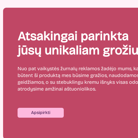
Atsakingai parinkta
jūsų unikaliam grožiu
Nuo pat vaikystės žurnalų reklamos žadėjo mums,
būtent ši produktą mes būsime gražios, naudodamos
geidžiamos, o su stebuklingu kremu išnyks visas odos
atrodysime amžinai aštuoniolikos.
Apsipirkti