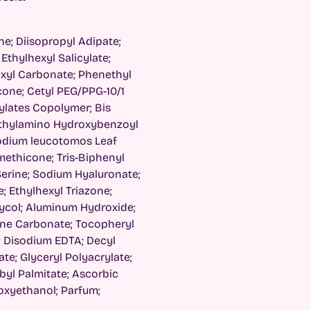
e; Diisopropyl Adipate;
 Ethylhexyl Salicylate;
exyl Carbonate; Phenethyl
one; Cetyl PEG/PPG-10/1
ylates Copolymer; Bis
ethylamino Hydroxybenzoyl
podium leucotomos Leaf
methicone; Tris-Biphenyl
 Serine; Sodium Hyaluronate;
e; Ethylhexyl Triazone;
ycol; Aluminum Hydroxide;
lene Carbonate; Tocopheryl
e; Disodium EDTA; Decyl
e; Glyceryl Polyacrylate;
byl Palmitate; Ascorbic
enoxyethanol; Parfum;