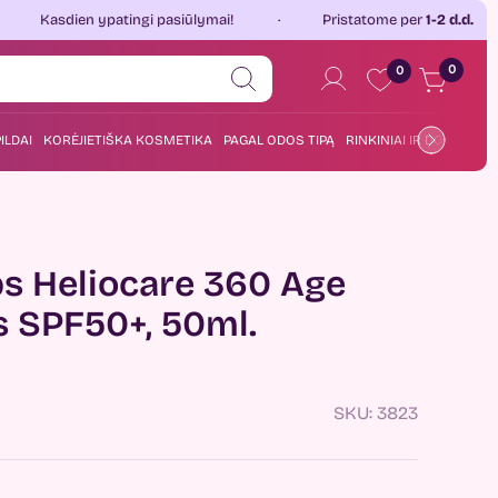
 ypatingi pasiūlymai!
Pristatome per
1-2 d.d.
Jau 
0
0
ILDAI
KORĖJIETIŠKA KOSMETIKA
PAGAL ODOS TIPĄ
RINKINIAI IR DOVANOS
bs Heliocare 360 Age
s SPF50+, 50ml.
SKU:
3823