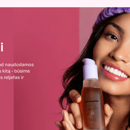
i
 kad naudodamos
 kitą - būsime
 reljefas ir