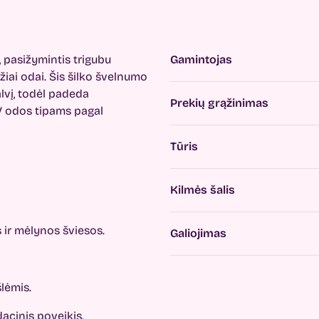
 pasižymintis trigubu
Gamintojas
iai odai. Šis šilko švelnumo
alvį, todėl padeda
Prekių grąžinimas
IV odos tipams pagal
Tūris
Kilmės šalis
 ir mėlynos šviesos.
Galiojimas
šlėmis.
dacinis poveikis.