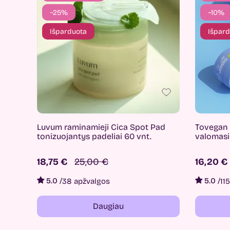
−25%
−10%
Išparduota
Išpard
Luvum raminamieji Cica Spot Pad
Tovegan
tonizuojantys padeliai 60 vnt.
valomasi
18,75 €
25,00 €
16,20 €
5.0
/
5.0
/
38 apžvalgos
11
Daugiau