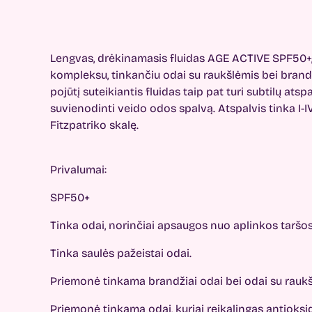
Lengvas, drėkinamasis fluidas AGE ACTIVE SPF50+,
kompleksu, tinkančiu odai su raukšlėmis bei brandž
pojūtį suteikiantis fluidas taip pat turi subtilų atsp
suvienodinti veido odos spalvą. Atspalvis tinka I-
Fitzpatriko skalę.
Privalumai:
SPF50+
Tinka odai, norinčiai apsaugos nuo aplinkos taršos
Tinka saulės pažeistai odai.
Priemonė tinkama brandžiai odai bei odai su rauk
Priemonė tinkama odai, kuriai reikalingas antioksi