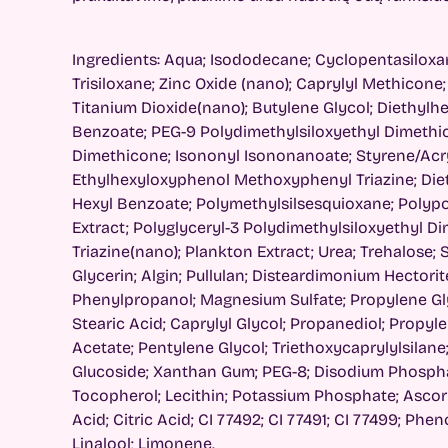
Ingredients: Aqua; Isododecane; Cyclopentasiloxan
Trisiloxane; Zinc Oxide (nano); Caprylyl Methicone;
Titanium Dioxide(nano); Butylene Glycol; Diethylh
Benzoate; PEG-9 Polydimethylsiloxyethyl Dimethic
Dimethicone; Isononyl Isononanoate; Styrene/Acr
Ethylhexyloxyphenol Methoxyphenyl Triazine; Di
Hexyl Benzoate; Polymethylsilsesquioxane; Poly
Extract; Polyglyceryl-3 Polydimethylsiloxyethyl Di
Triazine(nano); Plankton Extract; Urea; Trehalose;
Glycerin; Algin; Pullulan; Disteardimonium Hectorit
Phenylpropanol; Magnesium Sulfate; Propylene Gl
Stearic Acid; Caprylyl Glycol; Propanediol; Propy
Acetate; Pentylene Glycol; Triethoxycaprylylsilan
Glucoside; Xanthan Gum; PEG-8; Disodium Phosphat
Tocopherol; Lecithin; Potassium Phosphate; Ascor
Acid; Citric Acid; CI 77492; CI 77491; CI 77499; Ph
Linalool; Limonene.