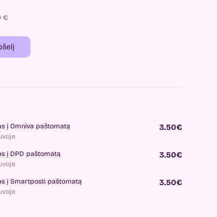
0
€
pšelį
as į Omniva paštomatą
3.50€
tuvoje
as į DPD paštomatą
3.50€
tuvoje
as į Smartposti paštomatą
3.50€
tuvoje