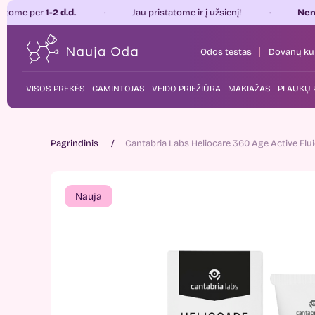
 d.d.
Jau pristatome ir į užsienį!
Nemokamas pris
Odos testas
Dovanų ku
VISOS PREKĖS
GAMINTOJAS
VEIDO PRIEŽIŪRA
MAKIAŽAS
PLAUKŲ 
Pagrindinis
Cantabria Labs Heliocare 360 Age Active Flu
Nauja