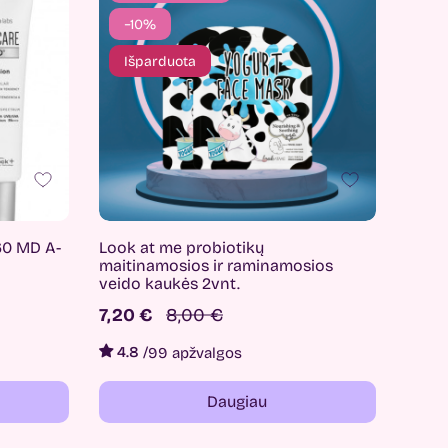
−10%
Išparduota
60 MD A-
Look at me probiotikų
maitinamosios ir raminamosios
veido kaukės 2vnt.
7,20 €
8,00 €
4.8
/
99 apžvalgos
Daugiau