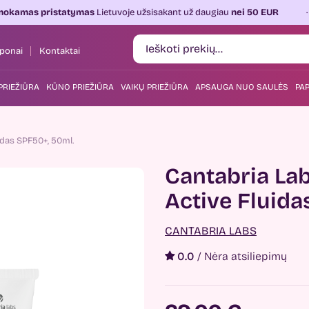
tatymas
Lietuvoje užsisakant už daugiau
nei 50 EUR
Kasdien
ponai
Kontaktai
PRIEŽIŪRA
KŪNO PRIEŽIŪRA
VAIKŲ PRIEŽIŪRA
APSAUGA NUO SAULĖS
PAP
idas SPF50+, 50ml.
Cantabria La
Active Fluida
CANTABRIA LABS
0.0
/
Nėra atsiliepimų