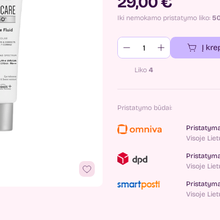
29,00 €
Iki nemokamo pristatymo liko:
5
Į kre
Liko
4
Pristatymo būdai:
Pristatym
Visoje Lie
Pristatym
Visoje Lie
Pristatym
Visoje Lie