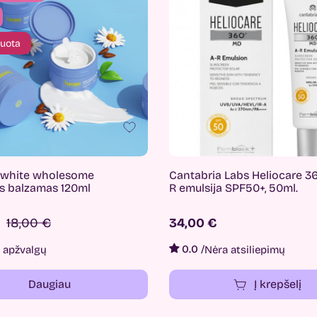
uota
 white wholesome
Cantabria Labs Heliocare 3
s balzamas 120ml
R emulsija SPF50+, 50ml.
18,00 €
34,00 €
0.0
/
5 apžvalgų
Nėra atsiliepimų
Daugiau
Į krepšelį