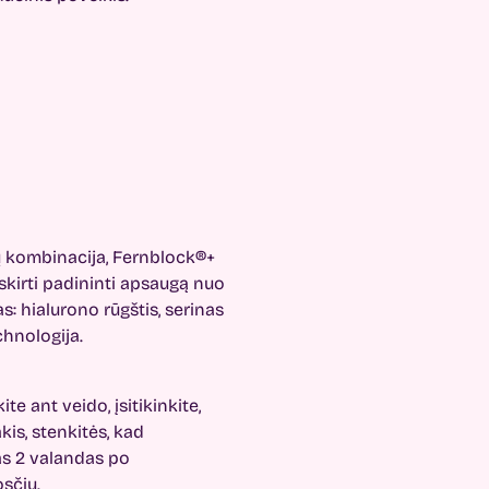
trų kombinacija, Fernblock®+
skirti padininti apsaugą nuo
: hialurono rūgštis, serinas
chnologija.
e ant veido, įsitikinkite,
akis, stenkitės, kad
as 2 valandas po
sčiu.