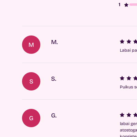
M.
M
Labai pa
S.
S
Puikus s
G.
G
labai ge
atostoga
konsiste