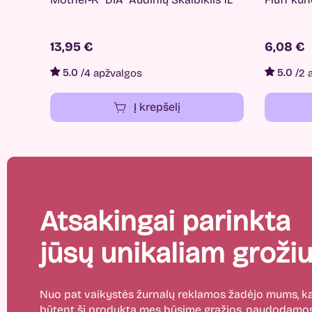
13,95 €
6,08 €
5.0
/
5.0
/
4 apžvalgos
2 
Į krepšelį
Atsakingai parinkta
jūsų unikaliam grožiu
Nuo pat vaikystės žurnalų reklamos žadėjo mums,
būtent ši produktą mes būsime gražios, naudodamos