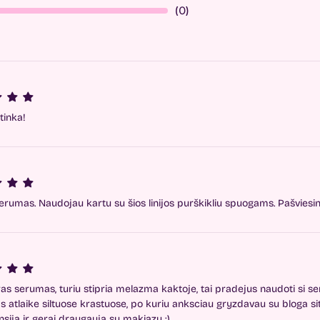
(0)
tinka!
erumas. Naudojau kartu su šios linijos purškikliu spuogams. Pašviesino
ras serumas, turiu stipria melazma kaktoje, tai pradejus naudoti si s
s atlaike siltuose krastuose, po kuriu anksciau gryzdavau su bloga situ
nsija ir gerai draugauja su makiazu :)