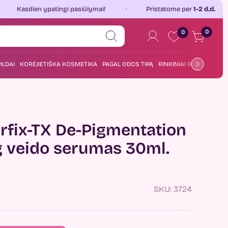
 ypatingi pasiūlymai!
Pristatome per
1-2 d.d.
Jau 
0
0
ILDAI
KORĖJIETIŠKA KOSMETIKA
PAGAL ODOS TIPĄ
RINKINIAI IR DOVANOS
rfix-TX De-Pigmentation
g veido serumas 30ml.
SKU:
3724