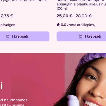
apsauginis plaukų aliejus n
100ml.
6,75 €
25,20 €
28,00 €
0.0
/
apžvalgos
Nėra atsiliepimų
Į krepšelį
Į krepšelį
i
 kad naudodamos
 kitą - būsime