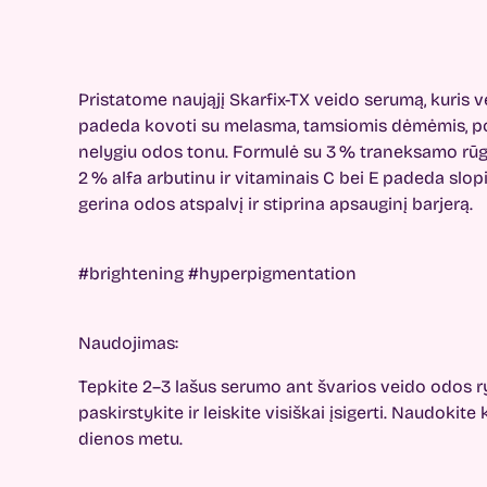
Pristatome naująjį Skarfix-TX veido serumą, kuris v
padeda kovoti su melasma, tamsiomis dėmėmis, poa
nelygiu odos tonu. Formulė su 3 % traneksamo rūgšt
2 % alfa arbutinu ir vitaminais C bei E padeda slo
gerina odos atspalvį ir stiprina apsauginį barjerą.
#brightening #hyperpigmentation
Naudojimas:
Tepkite 2–3 lašus serumo ant švarios veido odos ry
paskirstykite ir leiskite visiškai įsigerti. Naudokit
dienos metu.