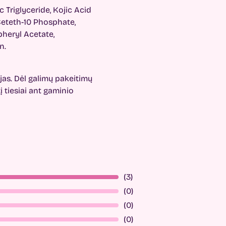
 Triglyceride, Kojic Acid
Ceteth-10 Phosphate,
pheryl Acetate,
n.
jas. Dėl galimų pakeitimų
 tiesiai ant gaminio
(3)
(0)
(0)
(0)