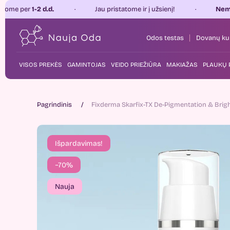
 d.d.
Jau pristatome ir į užsienį!
Nemokamas pris
Odos testas
Dovanų ku
VISOS PREKĖS
GAMINTOJAS
VEIDO PRIEŽIŪRA
MAKIAŽAS
PLAUKŲ 
Pagrindinis
Fixderma Skarfix-TX De-Pigmentation & Brig
Išpardavimas!
−70%
Nauja