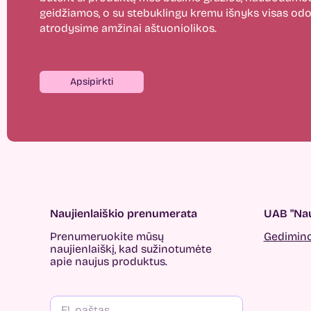
geidžiamos, o su stebuklingu kremu išnyks visas odos
atrodysime amžinai aštuoniolikos.
Apsipirkti
Naujienlaiškio prenumerata
UAB "Nau
Prenumeruokite mūsų
Gedimino 
naujienlaiškį, kad sužinotumėte
apie naujus produktus.