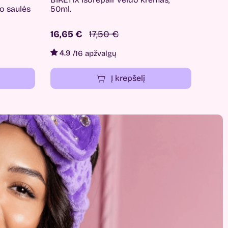
uo saulės
50ml.
16,65 €
17,50 €
4.9
/
16 apžvalgų
Į krepšelį