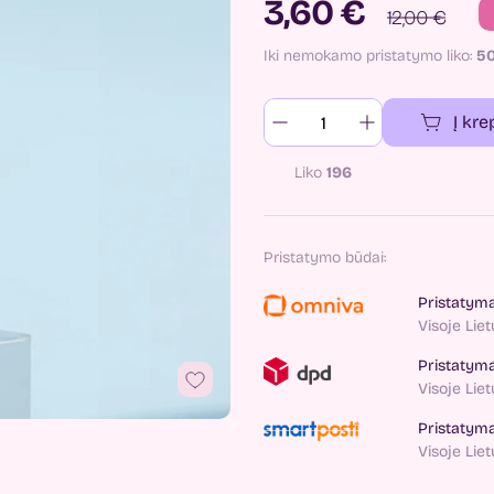
3,60 €
12,00 €
Iki nemokamo pristatymo liko:
5
Į kre
Liko
196
Pristatymo būdai:
Pristatym
Visoje Lie
Pristatym
Visoje Lie
Pristatym
Visoje Lie