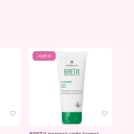
-0,85 €
BIRETIX Isorepair veido kremas,