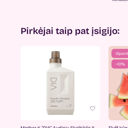
Pirkėjai taip pat įsigijo:
Išpard
−10%
Mother-K “DIA” Audinių Skalbiklis 1L
Fluff kūn