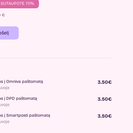
SUTAUPOTE 70%
0
€
pšelį
as į Omniva paštomatą
3.50€
tuvoje
as į DPD paštomatą
3.50€
tuvoje
as į Smartposti paštomatą
3.50€
tuvoje