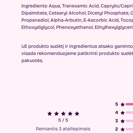
Ingredients: Aqua, Tranexamic Acid, Caprylic/Capric
Dipalmitate, Cetearyl Alcohol, Dicetyl Phosphate, 
Propanediol, Alpha-Arbutin, E-Ascorbic Acid, Toco
Ethoxydiglycol, Phenoxyethanol, Ethylhexylglyceri
Už produkto sudėtį ir ingredientus atsako gaminto
visada rekomenduojame patikrinti produkto sudėtį
pakuotės.
5 / 5
Remiantis 3 atsiliepimais