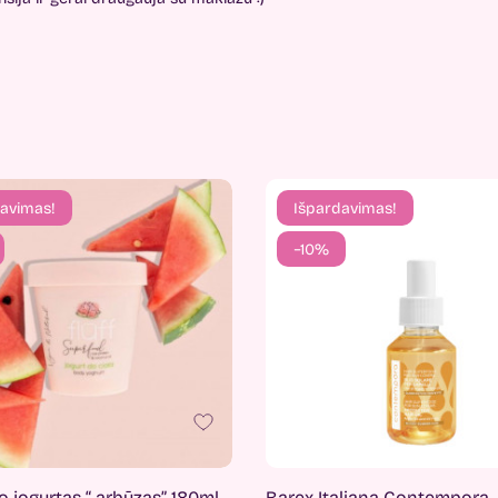
avimas!
Išpardavimas!
−10%
o jogurtas “ arbūzas” 180ml.
Barex Italiana Contempora