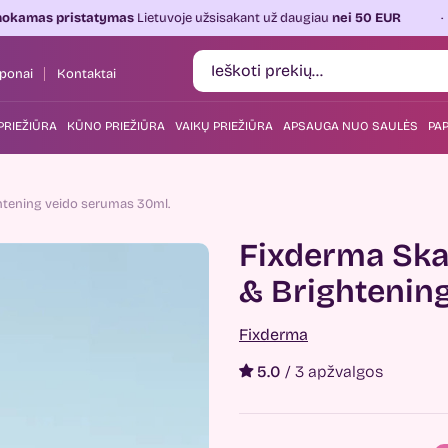
tatymas
Lietuvoje užsisakant už daugiau
nei 50 EUR
Kasdien
ponai
Kontaktai
PRIEŽIŪRA
KŪNO PRIEŽIŪRA
VAIKŲ PRIEŽIŪRA
APSAUGA NUO SAULĖS
PAP
htening veido serumas 30ml.
Fixderma Ska
& Brightenin
Fixderma
5.0
/
3 apžvalgos