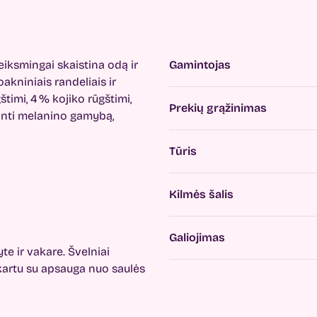
eiksmingai skaistina odą ir
Gamintojas
kniniais randeliais ir
imi, 4 % kojiko rūgštimi,
Prekių grąžinimas
pinti melanino gamybą,
Tūris
Kilmės šalis
Galiojimas
te ir vakare. Švelniai
e kartu su apsauga nuo saulės