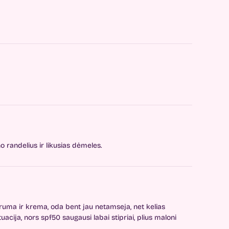
 randelius ir likusias dėmeles.
eruma ir krema, oda bent jau netamseja, net kelias
acija, nors spf50 saugausi labai stipriai, plius maloni