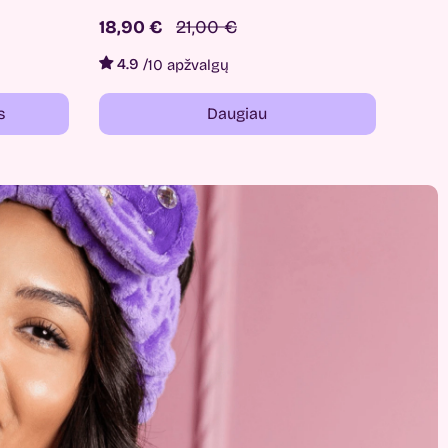
18,90 €
21,00 €
4.9
/
10 apžvalgų
s
Daugiau