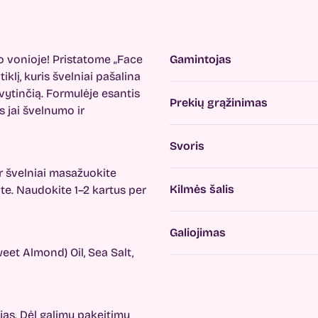
 vonioje! Pristatome „Face
Gamintojas
lį, kuris švelniai pašalina
vytinčią. Formulėje esantis
Prekių grąžinimas
 jai švelnumo ir
Svoris
r švelniai masažuokite
Kilmės šalis
te. Naudokite 1–2 kartus per
Galiojimas
eet Almond) Oil, Sea Salt,
jas. Dėl galimų pakeitimų