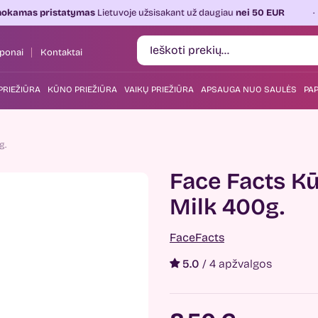
statymas
Lietuvoje užsisakant už daugiau
nei 50 EUR
Kasdien
ponai
Kontaktai
PRIEŽIŪRA
KŪNO PRIEŽIŪRA
VAIKŲ PRIEŽIŪRA
APSAUGA NUO SAULĖS
PAP
g.
Face Facts Kū
Milk 400g.
FaceFacts
5.0
/
4 apžvalgos