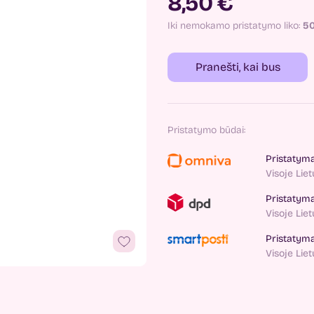
8,50 €
Iki nemokamo pristatymo liko:
5
Pranešti, kai bus
Pristatymo būdai:
Pristatym
Visoje Lie
Pristatym
Visoje Lie
Pristatym
Visoje Lie