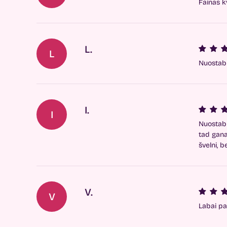
Fainas k
L.
L
Nuostabus
I.
I
Nuostabu
tad gana
švelni, b
V.
V
Labai pat