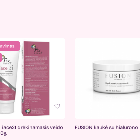
avimas!
 face21 drėkinamasis veido
FUSION kaukė su hialurono 
0g.