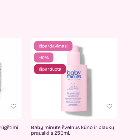
Išpardavimas!
−10%
Išparduota
rūgštimi
Baby minute švelnus kūno ir plaukų
prausiklis 250ml.