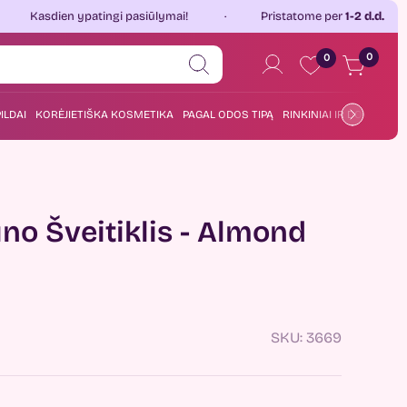
 ypatingi pasiūlymai!
Pristatome per
1-2 d.d.
Jau
0
0
ILDAI
KORĖJIETIŠKA KOSMETIKA
PAGAL ODOS TIPĄ
RINKINIAI IR DOVANOS
no Šveitiklis - Almond
SKU:
3669