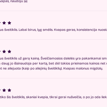
vapas, naudoju 🤗
 šveitiklis. Labai birus, lyg smėlis. Kvapas geras, konsistencija nuosta
s šveitiklis už gerą kainą. Šveičiamosios dalelės yra pakankamai smulk
 daug jo išsinaudoja per kartą, bet dėl tokios prieinamos kainos net 
et ne aliejuota (kaip po aliejinių šveitiklių). Kvapas malonus migdolų.
iko šis šveitiklis, skaniai kvepia, tikrai gerai nušveičia, o po jo oda liek