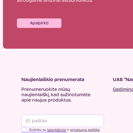
atrodysime amžinai aštuoniolikos.
Apsipirkti
Naujienlaiškio prenumerata
UAB "Nau
Prenumeruokite mūsų
Gedimino 
naujienlaiškį, kad sužinotumėte
apie naujus produktus.
Sutinku su
taisyklėmis
ir
privatumo politika