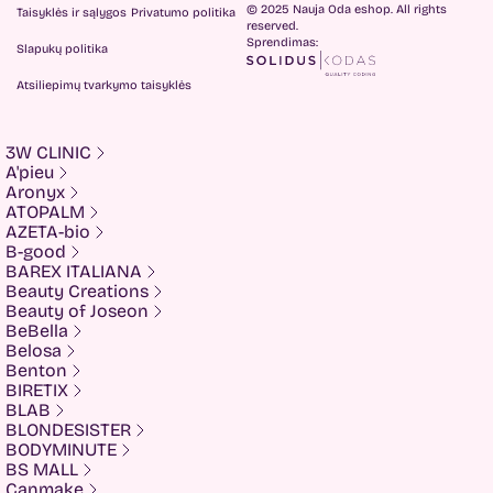
© 2025 Nauja Oda eshop. All rights
Taisyklės ir sąlygos
Privatumo politika
reserved.
Sprendimas:
Slapukų politika
Atsiliepimų tvarkymo taisyklės
3W CLINIC
A'pieu
Aronyx
ATOPALM
AZETA-bio
B-good
BAREX ITALIANA
Beauty Creations
Beauty of Joseon
BeBella
Belosa
Benton
BIRETIX
BLAB
BLONDESISTER
BODYMINUTE
BS MALL
Canmake