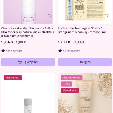
Chalure veido odą tobulinantis AHA +
Look at me Teen again "Roll on"
PHA toneris su natūraliais ekstraktais
stangrinantis paakių kremas 15ml.
ir švelniomis rūgštimis
15,84 €
17,60 €
18,90 €
21,00 €
4.6
/
16 apžvalgų
4.7
/
44 apžvalgos
Į krepšelį
Daugiau
Išparduota
Išpardavimas!
−70%
Išparduota