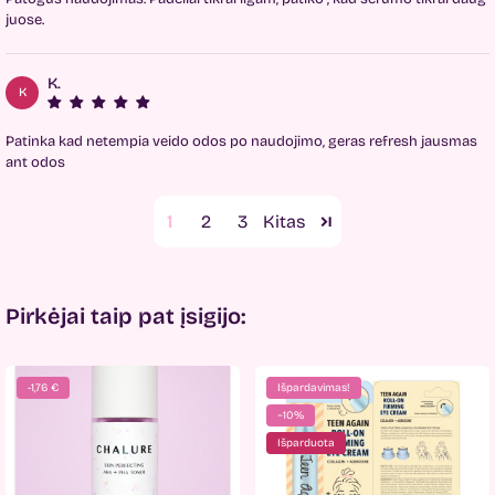
juose.
K.
K
Patinka kad netempia veido odos po naudojimo, geras refresh jausmas
ant odos
1
2
3
Pirkėjai taip pat įsigijo:
-1,76 €
Išpardavimas!
−10%
Išparduota