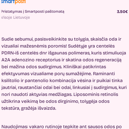
Pristatymas į Smartposti paštomatą
3.50€
Visoje Lietuvoje
Sudie sebumui, pasisveikinkite su tolygia, skaisčia oda ir
vizualiai mažesnėmis poromis! Sudėtyje yra centelės
PDRN-iš centelės dnr išgaunas polimeras, kuris stimuliuoja
A2A adenozino receptorius ir skatina odos regeneraciją
bei mažina odos sudirgimus. Kliniškai patikrintas
efektyvumas vizualiame porų sumažėjime. Raminanti
ksilitolio ir pantenolio kombinacija vėsina ir puikiai tinka
jautriai, raustančiai odai bei odai, linkusiai į sudirgimus, kuri
nori naudoti aktyvias medžiagas. Liposominis retinolis
užtikrina veikimą be odos dirginimo, tolygėja odos
tekstūra, gražėja išvaizda.
Naudojimas: vakaro rutinoje tepkite ant sausos odos po