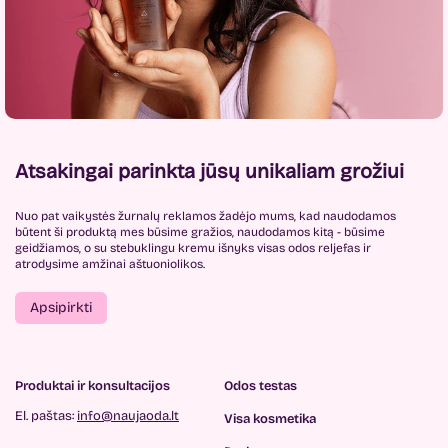
Atsakingai parinkta jūsų unikaliam grožiui
Nuo pat vaikystės žurnalų reklamos žadėjo mums, kad naudodamos
būtent ši produktą mes būsime gražios, naudodamos kitą - būsime
geidžiamos, o su stebuklingu kremu išnyks visas odos reljefas ir
atrodysime amžinai aštuoniolikos.
Apsipirkti
Produktai ir konsultacijos
Odos testas
El. paštas:
info@naujaoda.lt
Visa kosmetika