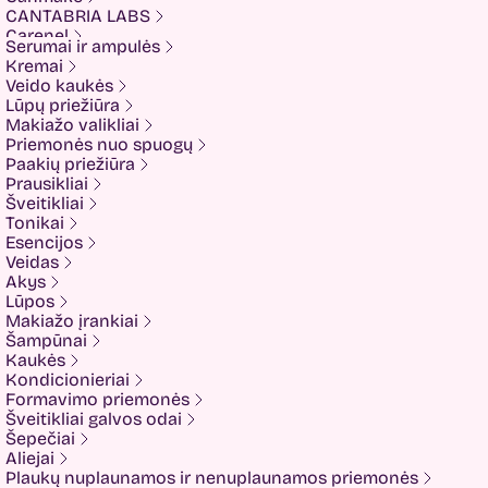
CANTABRIA LABS
Carenel
Serumai ir ampulės
CHALURE
Kremai
Cherubs
Veido kaukės
Cliniccare
Lūpų priežiūra
COSRX
Makiažo valikliai
COTRIL
Priemonės nuo spuogų
COVEDERM
Paakių priežiūra
Crazy Hair
Prausikliai
Dalton
Šveitikliai
Dear Doer
Tonikai
Ekseption
Esencijos
Elizavecca
Veidas
ESFOLIO
Akys
ETUDE
Lūpos
Eyenlip
Makiažo įrankiai
FaceFacts
Šampūnai
Fariis
Kaukės
Fixderma
Kondicionieriai
Fluff
Formavimo priemonės
Formal Bee
Šveitikliai galvos odai
Fusion
Šepečiai
Glow Hub
Aliejai
HeadShock
Plaukų nuplaunamos ir nenuplaunamos priemonės
Hiskin