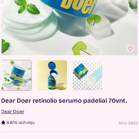
Dear Doer retinolio serumo padeliai 70vnt.
Dear Doer
4.6
/
16 apžvalgų
SKU:
3603