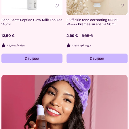
Face Facts Peptide Glow Milk Tonikas
Fluff skin tone correcting SPF50
145ml.
PA++++ kremas su spalva 50ml.
12,50 €
2,99 €
9,95 €
4.9
/
15 apžvalgų
4.4
/
39 apžvalgos
Daugiau
Daugiau