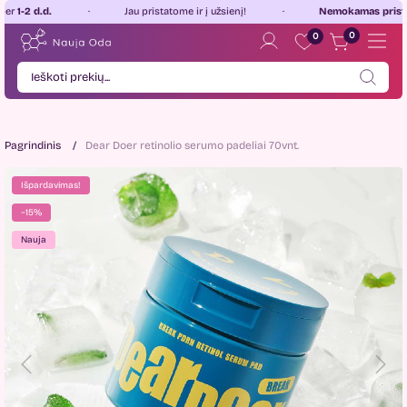
d.d.
Jau pristatome ir į užsienį!
Nemokamas pristatymas
0
0
Pagrindinis
Dear Doer retinolio serumo padeliai 70vnt.
Išpardavimas!
−15%
Nauja