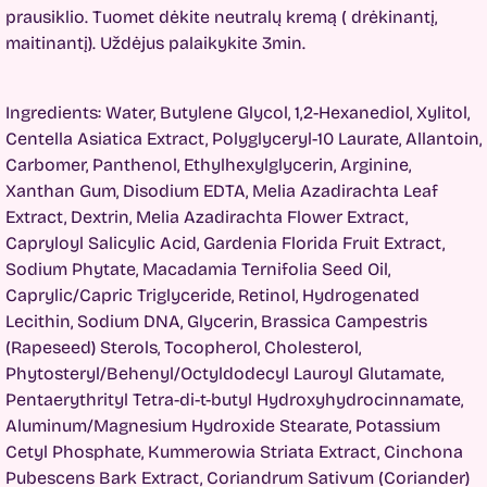
prausiklio. Tuomet dėkite neutralų kremą ( drėkinantį,
maitinantį). Uždėjus palaikykite 3min.
Ingredients:
Water, Butylene Glycol, 1,2-Hexanediol, Xylitol,
Centella Asiatica Extract, Polyglyceryl-10 Laurate, Allantoin,
Carbomer, Panthenol, Ethylhexylglycerin, Arginine,
Xanthan Gum, Disodium EDTA, Melia Azadirachta Leaf
Extract, Dextrin, Melia Azadirachta Flower Extract,
Capryloyl Salicylic Acid, Gardenia Florida Fruit Extract,
Sodium Phytate, Macadamia Ternifolia Seed Oil,
Caprylic/Capric Triglyceride, Retinol, Hydrogenated
Lecithin, Sodium DNA, Glycerin, Brassica Campestris
(Rapeseed) Sterols, Tocopherol, Cholesterol,
Phytosteryl/Behenyl/Octyldodecyl Lauroyl Glutamate,
Pentaerythrityl Tetra-di-t-butyl Hydroxyhydrocinnamate,
Aluminum/Magnesium Hydroxide Stearate, Potassium
Cetyl Phosphate, Kummerowia Striata Extract, Cinchona
Pubescens Bark Extract, Coriandrum Sativum (Coriander)