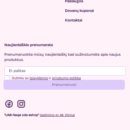
Paslaugos
Dovanų kuponai
Kontaktai
Naujienlaiškio prenumerata
Prenumeruokite mūsų
naujienlaiškį, kad sužinotumėte
apie naujus
produktus.
Sutinku su
taisyklėmis
ir
privatumo politika
Prenumeruoti
"UAB Nauja oda eshop"
Gedimino pr. 44. Vilnius