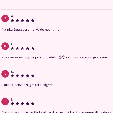
A.
A
Patinka. Daug serumo. Veido nedirgina
G.
G
Koks nerealus pojūtis po šitų padelių 😍😍ir ryto oda atrodo gražesnė
S.
S
Skalsus, bekvapis, greitai susigeria.
I.
I
Patogus naudojimas. Padeliai tikrai ilgam, patiko , kad serumo tikrai daug