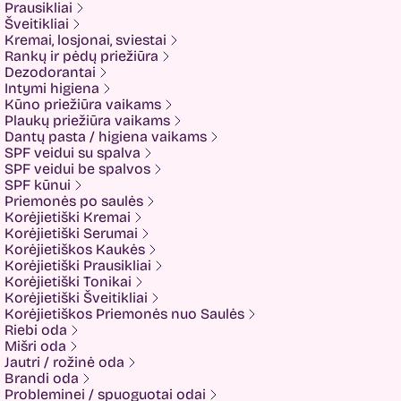
Prausikliai
Holika holika
Šveitikliai
Imbue
Kremai, losjonai, sviestai
Imbue.
Rankų ir pėdų priežiūra
INOAR
Dezodorantai
Isntree
Intymi higiena
IUNIK
Kūno priežiūra vaikams
K-MOM
Plaukų priežiūra vaikams
Kadus Professional
Dantų pasta / higiena vaikams
Keenwell
SPF veidui su spalva
KLERADERM
SPF veidui be spalvos
KOSE
SPF kūnui
Kyra
Priemonės po saulės
LANEIGE
Korėjietiški Kremai
Look At Me
Korėjietiški Serumai
Luvum
Korėjietiškos Kaukės
LYL
Korėjietiški Prausikliai
Mancera
Korėjietiški Tonikai
MEDI-PEEL
Korėjietiški Šveitikliai
Medicube
Korėjietiškos Priemonės nuo Saulės
MESOTECH
Riebi oda
Minetan
Mišri oda
Missha
Jautri / rožinė oda
Mom and Who?
Brandi oda
Montale
Probleminei / spuoguotai odai