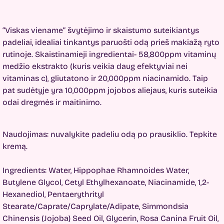
“Viskas viename” švytėjimo ir skaistumo suteikiantys
padeliai, idealiai tinkantys paruošti odą prieš makiažą ryto
rutinoje. Skaistinamieji ingredientai- 58,800ppm vitaminų
medžio ekstrakto (kuris veikia daug efektyviai nei
vitaminas c), gliutatono ir 20,000ppm niacinamido. Taip
pat sudėtyje yra 10,000ppm jojobos aliejaus, kuris suteikia
odai dregmės ir maitinimo.
Naudojimas: nuvalykite padeliu odą po prausiklio. Tepkite
kremą.
Ingredients:
Water, Hippophae Rhamnoides Water,
Butylene Glycol, Cetyl Ethylhexanoate, Niacinamide, 1,2-
Hexanediol, Pentaerythrityl
Stearate/Caprate/Caprylate/Adipate, Simmondsia
Chinensis (Jojoba) Seed Oil, Glycerin, Rosa Canina Fruit Oil,