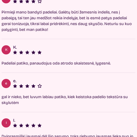
Pirmieji mano bandyti padeliai. Galėtų būti žemesnis indelis, nes į
pabaigą, tai ten jau medžiot reikia indelyje, bet is esmė patys padeliai
gerai tonizuoja, tikrai labai pridrėkinti, nes daug skysčio. Neturiu su kuo
palyginti, bet man patiko!
K.
K
Padeliai patiko, panaudojus oda atrodo skaistesnė, lygesnė.
e.
e
gal ir nieko, bet luvum labiau patiko, kiek keistoka padelio tekstūra su
skylutėm
I.
I
Dviprasmiški jausmai dėl šio serumo, toks riebumo jausmas lieka nuo jo,