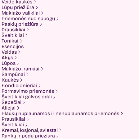
Veido kaukės
Cliniccare
Lūpų priežiūra
COSRX
Makiažo valikliai
COTRIL
Priemonės nuo spuogų
COVEDERM
Paakių priežiūra
Crazy Hair
Prausikliai
Dalton
Šveitikliai
Dear Doer
Tonikai
Ekseption
Esencijos
Elizavecca
Veidas
ESFOLIO
Akys
ETUDE
Lūpos
Eyenlip
Makiažo įrankiai
FaceFacts
Šampūnai
Fariis
Kaukės
Fixderma
Kondicionieriai
Fluff
Formavimo priemonės
Formal Bee
Šveitikliai galvos odai
Fusion
Šepečiai
Glow Hub
Aliejai
HeadShock
Plaukų nuplaunamos ir nenuplaunamos priemonės
Hiskin
Prausikliai
Holika holika
Šveitikliai
Imbue
Kremai, losjonai, sviestai
Imbue.
Rankų ir pėdų priežiūra
INOAR