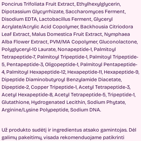
Poncirus Trifoliata Fruit Extract, Ethylhexylglycerin,
Dipotassium Glycyrrhizate, Saccharomyces Ferment,
Disodium EDTA, Lactobacillus Ferment, Glyceryl
Acrylate/Acrylic Acid Copolymer, Backhousia Citriodora
Leaf Extract, Malus Domestica Fruit Extract, Nymphaea
Alba Flower Extract, PVM/MA Copolymer, Gluconolactone,
Polyglyceryl-10 Laurate, Nonapeptide-1, Palmitoyl
Tetrapeptide-7, Palmitoyl Tripeptide-1, Palmitoyl Tripeptide-
5, Pentapeptide-3, Oligopeptide-1, Palmitoyl Pentapeptide-
4, Palmitoyl Hexapeptide-12, Hexapeptide-11, Hexapeptide-9,
Dipeptide Diaminobutyroyl Benzylamide Diacetate,
Dipeptide-2, Copper Tripeptide-1, Acetyl Tetrapeptide-3,
Acetyl Hexapeptide-8, Acetyl Tetrapeptide-5, Tripeptide-1,
Glutathione, Hydrogenated Lecithin, Sodium Phytate,
Arginine/Lysine Polypeptide, Sodium DNA.
Už produkto sudėtį ir ingredientus atsako gamintojas. Dėl
galimų pakeitimų, visada rekomenduojame patikrinti