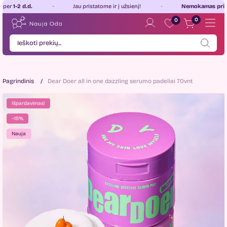
-2 d.d.
Jau pristatome ir į užsienį!
Nemokamas pristatym
0
0
Pagrindinis
Dear Doer all in one dazzling serumo padeliai 70vnt
Išpardavimas!
−15%
Nauja