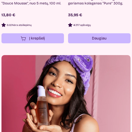
“Douce Mousse”, nuo 5 metų, 100 ml.
geriamas kolagenas “Pure” 300g.
13,80 €
35,95 €
0.0
/
Nėra atsiliepimų
4.7
/
17 apžvalgų
Į krepšelį
Daugiau