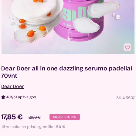
Dear Doer all in one dazzling serumo padeliai
70vnt
Dear Doer
4.9
/
31 apžvalgos
SKU:
3602
17,85 €
21,00 €
SUTAUPOTE 15%
Iki nemokamo pristatymo liko:
50
€