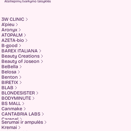
Atsiliepimų tvarkymo taisyklės
3W CLINIC
A'pieu
Aronyx
ATOPALM
AZETA-bio
B-good
BAREX ITALIANA
Beauty Creations
Beauty of Joseon
BeBella
Belosa
Benton
BIRETIX
BLAB
BLONDESISTER
BODYMINUTE
BS MALL
Canmake
CANTABRIA LABS
Carenel
Serumai ir ampulės
CHALURE
Kremai
Cherubs