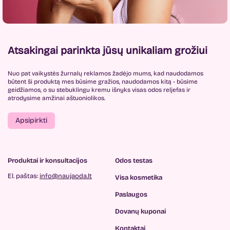
Atsakingai parinkta jūsų unikaliam grožiui
Nuo pat vaikystės žurnalų reklamos žadėjo mums, kad naudodamos
būtent ši produktą mes būsime gražios, naudodamos kitą - būsime
geidžiamos, o su stebuklingu kremu išnyks visas odos reljefas ir
atrodysime amžinai aštuoniolikos.
Apsipirkti
Produktai ir konsultacijos
Odos testas
El. paštas:
info@naujaoda.lt
Visa kosmetika
Paslaugos
Dovanų kuponai
Kontaktai