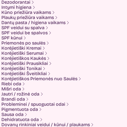
Dezodorantai
Isntree
Intymi higiena
IUNIK
Kūno priežiūra vaikams
K-MOM
Plaukų priežiūra vaikams
Kadus Professional
Dantų pasta / higiena vaikams
Keenwell
SPF veidui su spalva
KLERADERM
SPF veidui be spalvos
KOSE
SPF kūnui
Kyra
Priemonės po saulės
LANEIGE
Korėjietiški Kremai
Look At Me
Korėjietiški Serumai
Luvum
Korėjietiškos Kaukės
LYL
Korėjietiški Prausikliai
Mancera
Korėjietiški Tonikai
MEDI-PEEL
Korėjietiški Šveitikliai
Medicube
Korėjietiškos Priemonės nuo Saulės
MESOTECH
Riebi oda
Minetan
Mišri oda
Missha
Jautri / rožinė oda
Mom and Who?
Brandi oda
Montale
Probleminei / spuoguotai odai
Mother-K
Pigmentuota oda
Muckypups
Sausa oda
Nacomi
Dehidratuota oda
NEOGEN
Dovanų rinkiniai veidui / kūnui / plaukams
NEVERTI