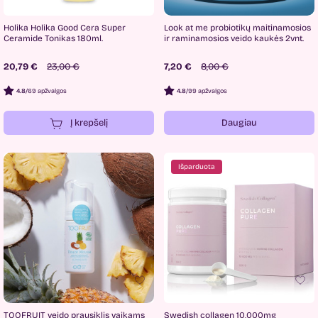
Holika Holika Good Cera Super
Look at me probiotikų maitinamosios
Ceramide Tonikas 180ml.
ir raminamosios veido kaukės 2vnt.
20,79 €
23,00 €
7,20 €
8,00 €
4.8
/
69 apžvalgos
4.8
/
99 apžvalgos
Į krepšelį
Daugiau
Išparduota
TOOFRUIT veido prausiklis vaikams
Swedish collagen 10,000mg