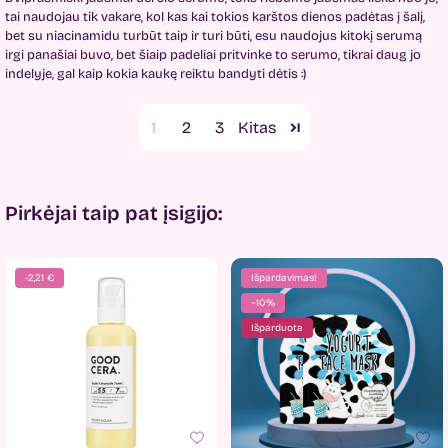
tai naudojau tik vakare, kol kas kai tokios karštos dienos padėtas į šalį,
bet su niacinamidu turbūt taip ir turi būti, esu naudojus kitokį serumą
irgi panašiai buvo, bet šiaip padeliai pritvinke to serumo, tikrai daug jo
indelyje, gal kaip kokia kaukę reiktu bandyti dėtis :)
1
2
3
Pirkėjai taip pat įsigijo:
-2,21 €
Išpardavimas!
−10%
Išparduota