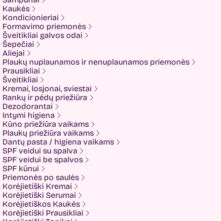
Fariis
Kaukės
Fixderma
Kondicionieriai
Fluff
Formavimo priemonės
Formal Bee
Šveitikliai galvos odai
Fusion
Šepečiai
Glow Hub
Aliejai
HeadShock
Plaukų nuplaunamos ir nenuplaunamos priemonės
Hiskin
Prausikliai
Holika holika
Šveitikliai
Imbue
Kremai, losjonai, sviestai
Imbue.
Rankų ir pėdų priežiūra
INOAR
Dezodorantai
Isntree
Intymi higiena
IUNIK
Kūno priežiūra vaikams
K-MOM
Plaukų priežiūra vaikams
Kadus Professional
Dantų pasta / higiena vaikams
Keenwell
SPF veidui su spalva
KLERADERM
SPF veidui be spalvos
KOSE
SPF kūnui
Kyra
Priemonės po saulės
LANEIGE
Korėjietiški Kremai
Look At Me
Korėjietiški Serumai
Luvum
Korėjietiškos Kaukės
LYL
Korėjietiški Prausikliai
Mancera