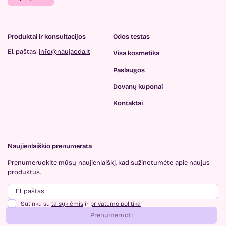
Produktai ir konsultacijos
Odos testas
El. paštas:
info@naujaoda.lt
Visa kosmetika
Paslaugos
Dovanų kuponai
Kontaktai
Naujienlaiškio prenumerata
Prenumeruokite mūsų
naujienlaiškį, kad sužinotumėte
apie naujus
produktus.
Sutinku su
taisyklėmis
ir
privatumo politika
Prenumeruoti