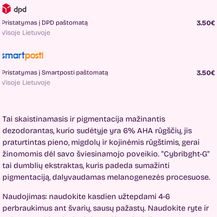
Pristatymas į DPD paštomatą
3.50€
Visoje Lietuvoje
Pristatymas į Smartposti paštomatą
3.50€
Visoje Lietuvoje
Tai skaistinamasis ir pigmentacija mažinantis
dezodorantas, kurio sudėtyje yra 6% AHA rūgščių, jis
praturtintas pieno, migdolų ir kojinėmis rūgštimis, gerai
žinomomis dėl savo šviesinamojo poveikio. "Cybribght-G"
tai dumblių ekstraktas, kuris padeda sumažinti
pigmentaciją, dalyvaudamas melanogenezės procesuose.
Naudojimas: naudokite kasdien užtepdami 4-6
perbraukimus ant švarių, sausų pažastų. Naudokite ryte ir