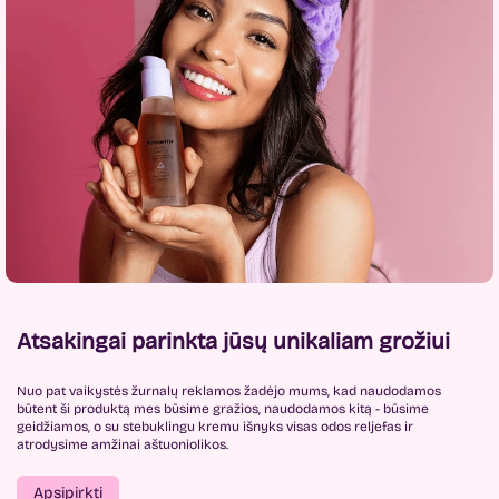
Atsakingai parinkta jūsų unikaliam grožiui
Nuo pat vaikystės žurnalų reklamos žadėjo mums, kad naudodamos
būtent ši produktą mes būsime gražios, naudodamos kitą - būsime
geidžiamos, o su stebuklingu kremu išnyks visas odos reljefas ir
atrodysime amžinai aštuoniolikos.
Apsipirkti