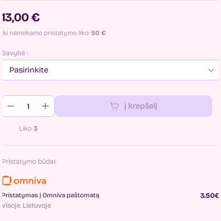
13,00 €
Iki nemokamo pristatymo liko:
50
€
Savybė :
Į krepšelį
Liko
3
Pristatymo būdai:
Pristatymas į Omniva paštomatą
3.50€
Visoje Lietuvoje