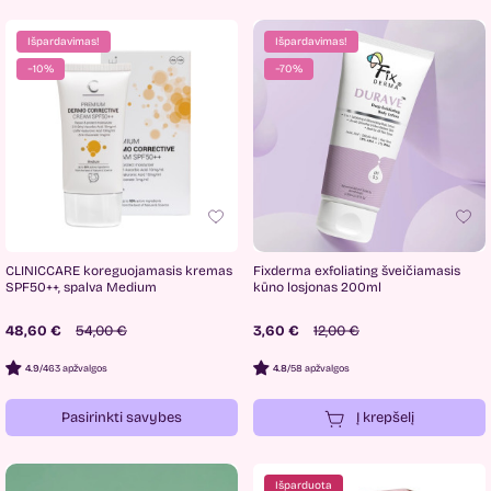
Išpardavimas!
Išpardavimas!
−10%
−70%
CLINICCARE koreguojamasis kremas
Fixderma exfoliating šveičiamasis
SPF50++, spalva Medium
kūno losjonas 200ml
48,60 €
54,00 €
3,60 €
12,00 €
4.9
/
463 apžvalgos
4.8
/
58 apžvalgos
Pasirinkti savybes
Į krepšelį
Išparduota