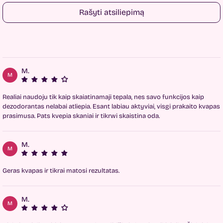
Rašyti atsiliepimą
M.
M
Realiai naudoju tik kaip skaiatinamaji tepala, nes savo funkcijos kaip
dezodorantas nelabai atliepia. Esant labiau aktyviai, visgi prakaito kvapas
prasimusa. Pats kvepia skaniai ir tikrwi skaistina oda.
M.
M
Geras kvapas ir tikrai matosi rezultatas.
M.
M