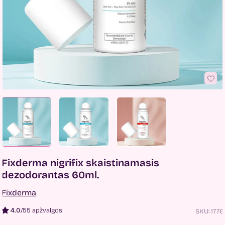
Fixderma nigrifix skaistinamasis
dezodorantas 60ml.
Fixderma
4.0
/
55 apžvalgos
SKU:
1776