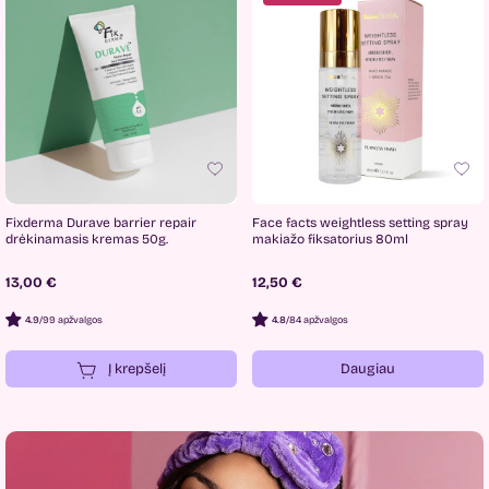
Fixderma Durave barrier repair
Face facts weightless setting spray
drėkinamasis kremas 50g.
makiažo fiksatorius 80ml
13,00 €
12,50 €
4.9
/
99 apžvalgos
4.8
/
84 apžvalgos
Į krepšelį
Daugiau