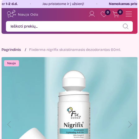
 d.d.
Jau pristatome ir į užsienį!
Nemokamas pristatymas
0
0
Pagrindinis
Fixderma nigrifix skaistinamasis dezodorantas 60ml.
Nauja