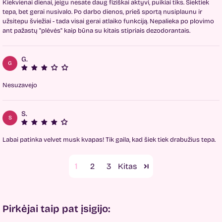
Kiekvienai dienai, jeigu nesate daug fiziškai aktyvi, puikiai tiks. Šiektiek
tepa, bet gerai nusivalo. Po darbo dienos, prieš sportą nusiplaunu ir
užsitepu šviežiai - tada visai gerai atlaiko funkciją. Nepalieka po plovimo
ant pažastų "plėvės" kaip būna su kitais stipriais dezodorantais.
G.
G
Nesuzavejo
S.
S
Labai patinka velvet musk kvapas! Tik gaila, kad šiek tiek drabužius tepa.
1
2
3
Pirkėjai taip pat įsigijo: