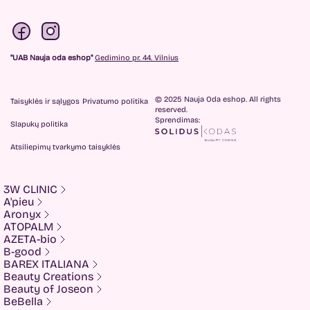
"UAB Nauja oda eshop"
Gedimino pr. 44. Vilnius
© 2025 Nauja Oda eshop. All rights
Taisyklės ir sąlygos
Privatumo politika
reserved.
Sprendimas:
Slapukų politika
Atsiliepimų tvarkymo taisyklės
3W CLINIC
A'pieu
Aronyx
ATOPALM
AZETA-bio
B-good
BAREX ITALIANA
Beauty Creations
Beauty of Joseon
BeBella