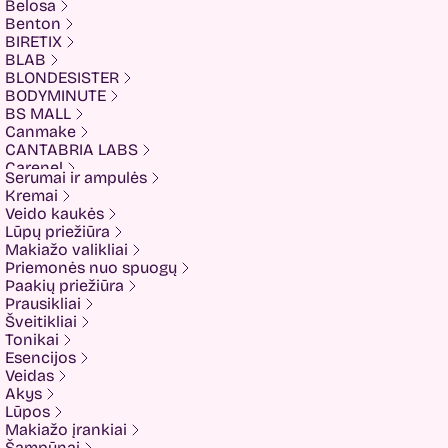
Belosa
Benton
BIRETIX
BLAB
BLONDESISTER
BODYMINUTE
BS MALL
Canmake
CANTABRIA LABS
Carenel
Serumai ir ampulės
CHALURE
Kremai
Cherubs
Veido kaukės
Cliniccare
Lūpų priežiūra
COSRX
Makiažo valikliai
COTRIL
Priemonės nuo spuogų
COVEDERM
Paakių priežiūra
Crazy Hair
Prausikliai
Dalton
Šveitikliai
Dear Doer
Tonikai
Ekseption
Esencijos
Elizavecca
Veidas
ESFOLIO
Akys
ETUDE
Lūpos
Eyenlip
Makiažo įrankiai
FaceFacts
Šampūnai