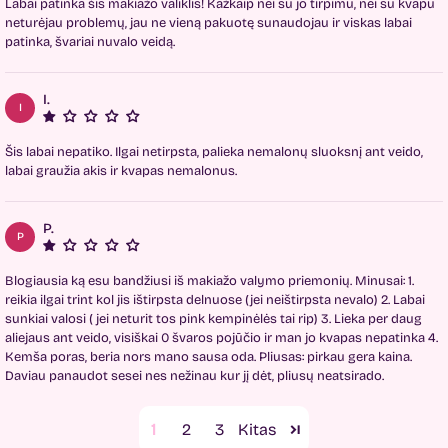
Labai patinka šis makiažo valiklis! Kažkaip nei su jo tirpimu, nei su kvapu
neturėjau problemų, jau ne vieną pakuotę sunaudojau ir viskas labai
patinka, švariai nuvalo veidą.
I.
I
Šis labai nepatiko. Ilgai netirpsta, palieka nemalonų sluoksnį ant veido,
labai graužia akis ir kvapas nemalonus.
P.
P
Blogiausia ką esu bandžiusi iš makiažo valymo priemonių. Minusai: 1.
reikia ilgai trint kol jis ištirpsta delnuose (jei neištirpsta nevalo) 2. Labai
sunkiai valosi ( jei neturit tos pink kempinėlės tai rip) 3. Lieka per daug
aliejaus ant veido, visiškai 0 švaros pojūčio ir man jo kvapas nepatinka 4.
Kemša poras, beria nors mano sausa oda. Pliusas: pirkau gera kaina.
Daviau panaudot sesei nes nežinau kur jį dėt, pliusų neatsirado.
1
2
3