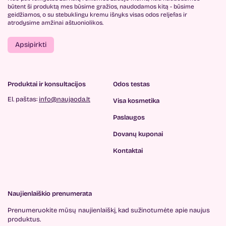
būtent ši produktą mes būsime gražios, naudodamos kitą - būsime
geidžiamos, o su stebuklingu kremu išnyks visas odos reljefas ir
atrodysime amžinai aštuoniolikos.
Apsipirkti
Produktai ir konsultacijos
Odos testas
El. paštas:
info@naujaoda.lt
Visa kosmetika
Paslaugos
Dovanų kuponai
Kontaktai
Naujienlaiškio prenumerata
Prenumeruokite mūsų
naujienlaiškį, kad sužinotumėte
apie naujus
produktus.