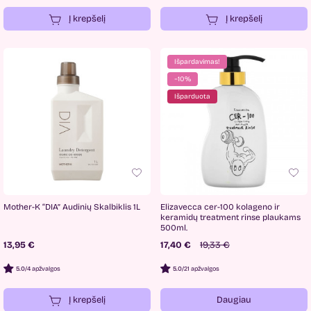
Į krepšelį
Į krepšelį
Išpardavimas!
−10%
Išparduota
Mother-K “DIA” Audinių Skalbiklis 1L
Elizavecca cer-100 kolageno ir
keramidų treatment rinse plaukams
500ml.
13,95 €
17,40 €
19,33 €
5.0
/
4 apžvalgos
5.0
/
21 apžvalgos
Į krepšelį
Daugiau