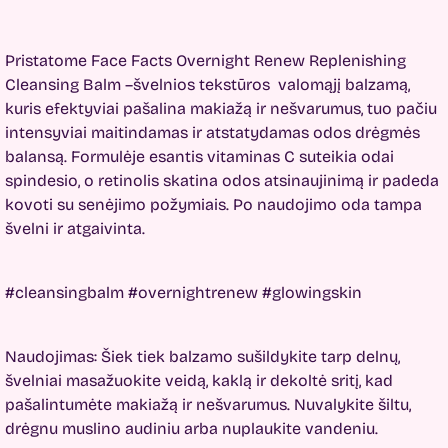
Pristatome Face Facts Overnight Renew Replenishing
Cleansing Balm –švelnios tekstūros valomą
jį
balzamą,
kuris efektyviai pašalina makiažą ir nešvarumus, tuo pačiu
intensyviai maitindamas ir atstatydamas odos drėgmės
balansą. Formulėje esantis vitaminas C suteikia odai
spindesio, o retinolis skatina odos atsinaujinimą ir padeda
kovoti su senėjimo požymiais. Po naudojimo oda tampa
švelni ir atgaivinta.
#cleansingbalm #overnightrenew #glowingskin
Naudojimas: Šiek tiek balzamo sušildykite tarp delnų,
švelniai masažuokite veidą, kaklą ir dekoltė sritį, kad
pašalintumėte makiažą ir nešvarumus. Nuvalykite šiltu,
drėgnu muslino audiniu arba nuplaukite vandeniu.