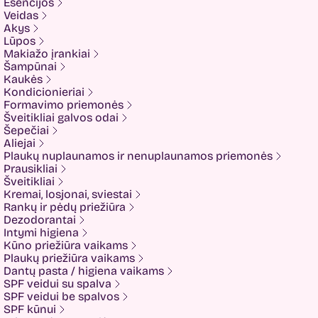
Esencijos
Elizavecca
Veidas
ESFOLIO
Akys
ETUDE
Lūpos
Eyenlip
Makiažo įrankiai
FaceFacts
Šampūnai
Fariis
Kaukės
Fixderma
Kondicionieriai
Fluff
Formavimo priemonės
Formal Bee
Šveitikliai galvos odai
Fusion
Šepečiai
Glow Hub
Aliejai
HeadShock
Plaukų nuplaunamos ir nenuplaunamos priemonės
Hiskin
Prausikliai
Holika holika
Šveitikliai
Imbue
Kremai, losjonai, sviestai
Imbue.
Rankų ir pėdų priežiūra
INOAR
Dezodorantai
Isntree
Intymi higiena
IUNIK
Kūno priežiūra vaikams
K-MOM
Plaukų priežiūra vaikams
Kadus Professional
Dantų pasta / higiena vaikams
Keenwell
SPF veidui su spalva
KLERADERM
SPF veidui be spalvos
KOSE
SPF kūnui
Kyra