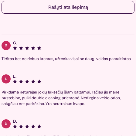
Rašyti atsiliepimą
G.
G
Tirštas bet ne riebus kremas, užtenka visai ne daug, veidas pamaitintas
L.
L
Pirkdama neturėjau jokių lūkesčių šiam balzamui. Tačiau jis mane
nustebino, puiki double cleaning priemonė. Nedirgina veido odos,
sakyčiau net padrėkina. Yra neutralaus kvapo.
D.
D