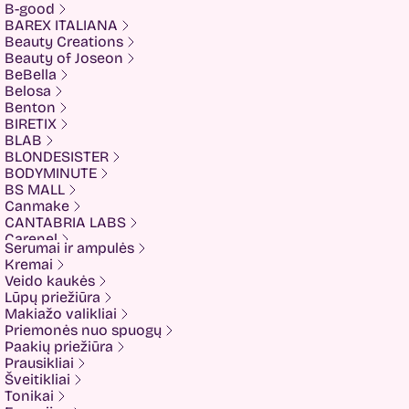
B-good
BAREX ITALIANA
Beauty Creations
Beauty of Joseon
BeBella
Belosa
Benton
BIRETIX
BLAB
BLONDESISTER
BODYMINUTE
BS MALL
Canmake
CANTABRIA LABS
Carenel
Serumai ir ampulės
CHALURE
Kremai
Cherubs
Veido kaukės
Cliniccare
Lūpų priežiūra
COSRX
Makiažo valikliai
COTRIL
Priemonės nuo spuogų
COVEDERM
Paakių priežiūra
Crazy Hair
Prausikliai
Dalton
Šveitikliai
Dear Doer
Tonikai
Ekseption