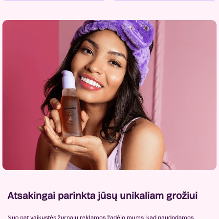
Atsakingai parinkta jūsų unikaliam grožiui
Nuo pat vaikystės žurnalų reklamos žadėjo mums, kad naudodamos