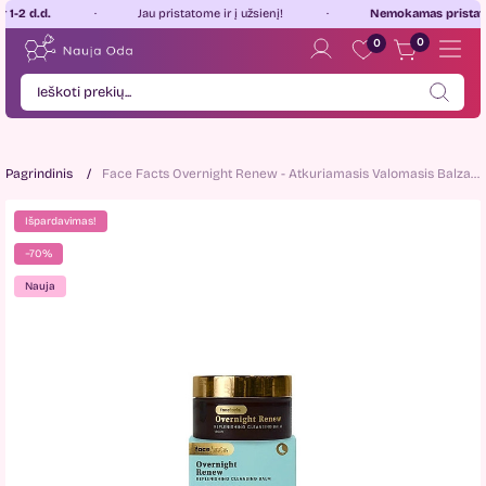
.d.
Jau pristatome ir į užsienį!
Nemokamas pristatymas
L
0
0
Pagrindinis
Face Facts Overnight Renew - Atkuriamasis Valomasis Balzamas 70ml.
Išpardavimas!
−70%
Nauja