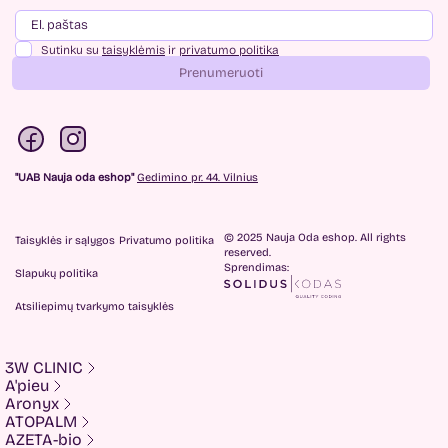
Sutinku su
taisyklėmis
ir
privatumo politika
Prenumeruoti
"UAB Nauja oda eshop"
Gedimino pr. 44. Vilnius
© 2025 Nauja Oda eshop. All rights
Taisyklės ir sąlygos
Privatumo politika
reserved.
Sprendimas:
Slapukų politika
Atsiliepimų tvarkymo taisyklės
3W CLINIC
A'pieu
Aronyx
ATOPALM
AZETA-bio