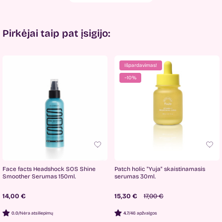
Pirkėjai taip pat įsigijo:
Išpardavimas!
−10%
Face facts Headshock SOS Shine
Patch holic "Yuja" skaistinamasis
Smoother Serumas 150ml.
serumas 30ml.
14,00 €
15,30 €
17,00 €
0.0
/
Nėra atsiliepimų
4.7
/
46 apžvalgos