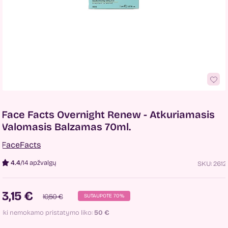
Face Facts Overnight Renew - Atkuriamasis
Valomasis Balzamas 70ml.
FaceFacts
4.4
/
14 apžvalgų
SKU:
2612
3,15 €
10,50 €
SUTAUPOTE 70%
Iki nemokamo pristatymo liko:
50
€