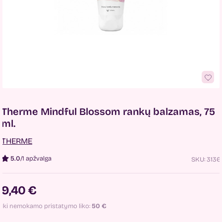
Therme Mindful Blossom rankų balzamas, 75
ml.
THERME
5.0
/
1 apžvalga
SKU:
3136
9,40 €
Iki nemokamo pristatymo liko:
50
€