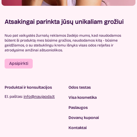
Atsakingai parinkta jūsų unikaliam grožiui
Nuo pat vaikystės žurnalų reklamos žadėjo mums, kad naudodamos
būtent ši produktą mes būsime gražios, naudodamos kitą - būsime
geidžiamos, o su stebuklingu kremu išnyks visas odos reljefas ir
atrodysime amžinai aštuoniolikos.
Apsipirkti
Produktai ir konsultacijos
Odos testas
El. paštas:
info@naujaoda.lt
Visa kosmetika
Paslaugos
Dovanų kuponai
Kontaktai