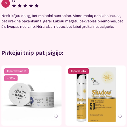
G.
G
Nesitikėjau daug, bet maloniai nustebino. Mano rankų oda labai sausa,
bet drėkina pakankamai gerai. Labiau mėgstu bekvapias priemones, bet
šis kvapas neerzino. Nėra labai riebus, bet labai greitai nesusigeria.
Pirkėjai taip pat įsigijo:
Išpardavimas!
Išparduota
−60%