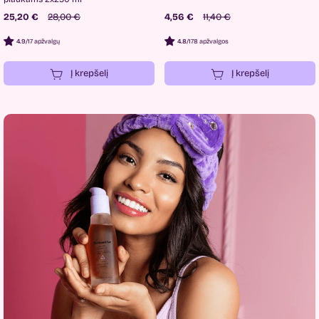
25,20 €
28,00 €
4,56 €
11,40 €
4.9
/
17 apžvalgų
4.8
/
178 apžvalgos
Į krepšelį
Į krepšelį