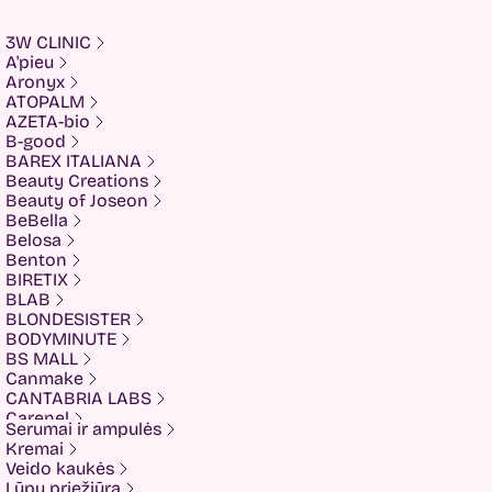
3W CLINIC
A'pieu
Aronyx
ATOPALM
AZETA-bio
B-good
BAREX ITALIANA
Beauty Creations
Beauty of Joseon
BeBella
Belosa
Benton
BIRETIX
BLAB
BLONDESISTER
BODYMINUTE
BS MALL
Canmake
CANTABRIA LABS
Carenel
Serumai ir ampulės
CHALURE
Kremai
Cherubs
Veido kaukės
Cliniccare
Lūpų priežiūra