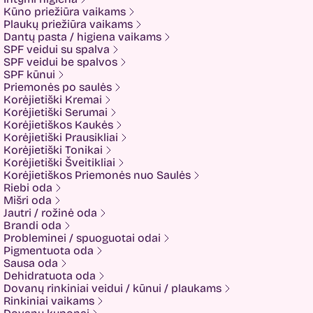
IUNIK
Kūno priežiūra vaikams
K-MOM
Plaukų priežiūra vaikams
Kadus Professional
Dantų pasta / higiena vaikams
Keenwell
SPF veidui su spalva
KLERADERM
SPF veidui be spalvos
KOSE
SPF kūnui
Kyra
Priemonės po saulės
LANEIGE
Korėjietiški Kremai
Look At Me
Korėjietiški Serumai
Luvum
Korėjietiškos Kaukės
LYL
Korėjietiški Prausikliai
Mancera
Korėjietiški Tonikai
MEDI-PEEL
Korėjietiški Šveitikliai
Medicube
Korėjietiškos Priemonės nuo Saulės
MESOTECH
Riebi oda
Minetan
Mišri oda
Missha
Jautri / rožinė oda
Mom and Who?
Brandi oda
Montale
Probleminei / spuoguotai odai
Mother-K
Pigmentuota oda
Muckypups
Sausa oda
Nacomi
Dehidratuota oda
NEOGEN
Dovanų rinkiniai veidui / kūnui / plaukams
NEVERTI
Rinkiniai vaikams
Nusuk