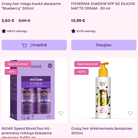
Crazy hair miego kaukė plaukams
FIXDERMA SHADOW SPF 50 SILICON
"Blueberry" 300ml
MATTE CREAM - 50 ml
3,60 €
8,99 €
10,99 €
4.8
/
112 apžvalgų
4.7
/
18 apžvalgų
Į krepšelį
Daugiau
Išpardavimas!
Išpardavimas!
−10%
−60%
INOAR Speed Blond Duo Kit -
Crazy hair drėkinamasis šampūnas
priemonių rinkinys šviesiems
300ml.
plaukams 2x250 ml