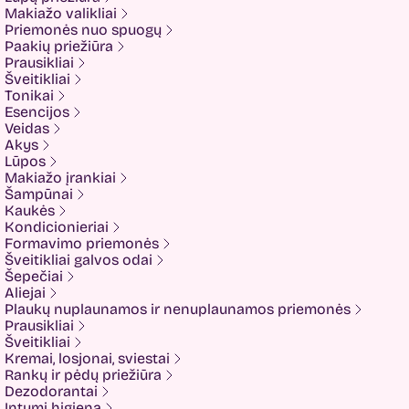
COSRX
Makiažo valikliai
COTRIL
Priemonės nuo spuogų
COVEDERM
Paakių priežiūra
Crazy Hair
Prausikliai
Dalton
Šveitikliai
Dear Doer
Tonikai
Ekseption
Esencijos
Elizavecca
Veidas
ESFOLIO
Akys
ETUDE
Lūpos
Eyenlip
Makiažo įrankiai
FaceFacts
Šampūnai
Fariis
Kaukės
Fixderma
Kondicionieriai
Fluff
Formavimo priemonės
Formal Bee
Šveitikliai galvos odai
Fusion
Šepečiai
Glow Hub
Aliejai
HeadShock
Plaukų nuplaunamos ir nenuplaunamos priemonės
Hiskin
Prausikliai
Holika holika
Šveitikliai
Imbue
Kremai, losjonai, sviestai
Imbue.
Rankų ir pėdų priežiūra
INOAR
Dezodorantai
Isntree
Intymi higiena