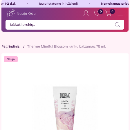
2 d.d.
Jau pristatome ir į užsienį!
Nemokamas pristatyma
0
0
Pagrindinis
Therme Mindful Blossom rankų balzamas, 75 ml.
Nauja