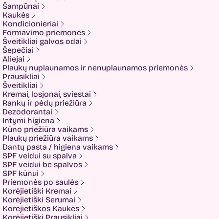
FaceFacts
Šampūnai
Fariis
Kaukės
Fixderma
Kondicionieriai
Fluff
Formavimo priemonės
Formal Bee
Šveitikliai galvos odai
Fusion
Šepečiai
Glow Hub
Aliejai
HeadShock
Plaukų nuplaunamos ir nenuplaunamos priemonės
Hiskin
Prausikliai
Holika holika
Šveitikliai
Imbue
Kremai, losjonai, sviestai
Imbue.
Rankų ir pėdų priežiūra
INOAR
Dezodorantai
Isntree
Intymi higiena
IUNIK
Kūno priežiūra vaikams
K-MOM
Plaukų priežiūra vaikams
Kadus Professional
Dantų pasta / higiena vaikams
Keenwell
SPF veidui su spalva
KLERADERM
SPF veidui be spalvos
KOSE
SPF kūnui
Kyra
Priemonės po saulės
LANEIGE
Korėjietiški Kremai
Look At Me
Korėjietiški Serumai
Luvum
Korėjietiškos Kaukės
LYL
Korėjietiški Prausikliai