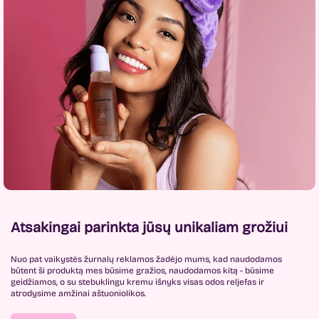
Atsakingai parinkta jūsų unikaliam grožiui
Nuo pat vaikystės žurnalų reklamos žadėjo mums, kad naudodamos
būtent ši produktą mes būsime gražios, naudodamos kitą - būsime
geidžiamos, o su stebuklingu kremu išnyks visas odos reljefas ir
atrodysime amžinai aštuoniolikos.