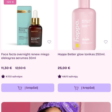
-1,20 €
Face facts overnight renew miego
Hoppa Better glow tonikas 250ml.
eleksyras serumas 30ml
11,30 €
12,50 €
25,00 €
4.7
/
22 apžvalgos
4.8
/
13 apžvalgų
Į krepšelį
Į krepšelį