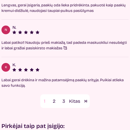
Lengvas, gerai įsigeria, paakių oda lieka pridrėkinta. pakuotė kaip paakių
kremui-didžiulė, naudojasi taupiai-puikus pasiūlymas
N.
N
Labai patiko!! Naudoju prieš makiažą, tad padeda maskuokliui nesubėgti
ir labai gražiai pasiskirsto makiažas 🥰
K.
K
Labai gerai drėkina ir mažina patamsėjimą paakių srityje. Puikiai atlieka
savo funkciją.
1
2
3
Pirkėjai taip pat įsigijo: