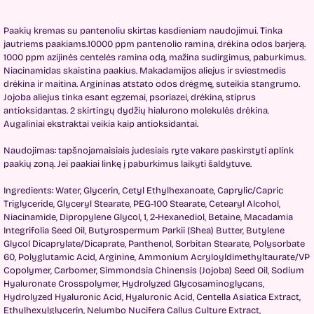
Paakių kremas su pantenoliu skirtas kasdieniam naudojimui. Tinka
jautriems paakiams.10000 ppm pantenolio ramina, drėkina odos barjerą.
1000 ppm azijinės centelės ramina odą, mažina sudirgimus, paburkimus.
Niacinamidas skaistina paakius. Makadamijos aliejus ir sviestmedis
drėkina ir maitina. Argininas atstato odos drėgmę, suteikia stangrumo.
Jojoba aliejus tinka esant egzemai, psoriazei, drėkina, stiprus
antioksidantas. 2 skirtingų dydžių hialurono molekulės drėkina.
Augaliniai ekstraktai veikia kaip antioksidantai.
Naudojimas: tapšnojamaisiais judesiais ryte vakare paskirstyti aplink
paakių zoną. Jei paakiai linkę į paburkimus laikyti šaldytuve.
Ingredients: Water, Glycerin, Cetyl Ethylhexanoate, Caprylic/Capric
Triglyceride, Glyceryl Stearate, PEG-100 Stearate, Cetearyl Alcohol,
Niacinamide, Dipropylene Glycol, 1, 2-Hexanediol, Betaine, Macadamia
Integrifolia Seed Oil, Butyrospermum Parkii (Shea) Butter, Butylene
Glycol Dicaprylate/Dicaprate, Panthenol, Sorbitan Stearate, Polysorbate
60, Polyglutamic Acid, Arginine, Ammonium Acryloyldimethyltaurate/VP
Copolymer, Carbomer, Simmondsia Chinensis (Jojoba) Seed Oil, Sodium
Hyaluronate Crosspolymer, Hydrolyzed Glycosaminoglycans,
Hydrolyzed Hyaluronic Acid, Hyaluronic Acid, Centella Asiatica Extract,
Ethylhexylglycerin, Nelumbo Nucifera Callus Culture Extract,