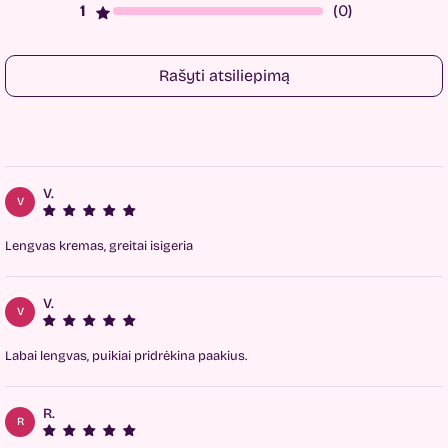
(0)
Rašyti atsiliepimą
V.
V
Lengvas kremas, greitai isigeria
V.
V
Labai lengvas, puikiai pridrėkina paakius.
R.
R