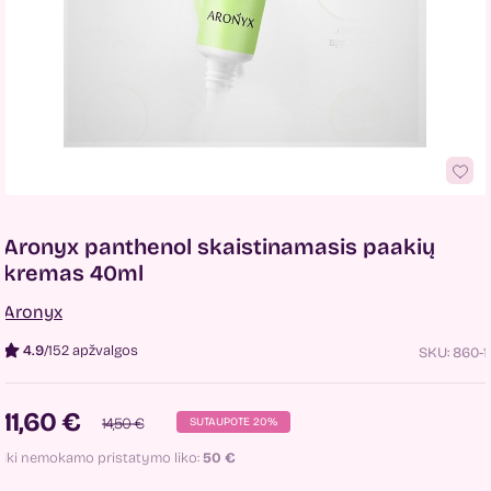
Aronyx panthenol skaistinamasis paakių
kremas 40ml
Aronyx
4.9
/
152 apžvalgos
SKU:
860-1
11,60 €
14,50 €
SUTAUPOTE 20%
Iki nemokamo pristatymo liko:
50
€