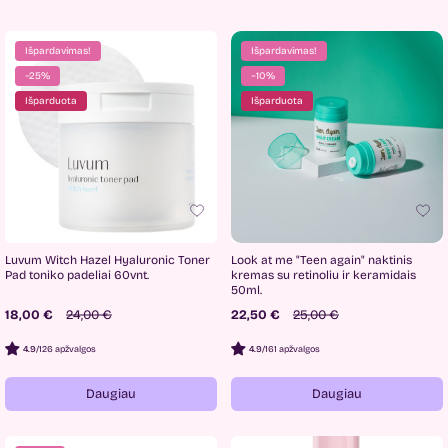
Išpardavimas!
Išpardavimas!
−25%
−10%
Išparduota
Išparduota
Luvum Witch Hazel Hyaluronic Toner
Look at me "Teen again" naktinis
Pad toniko padeliai 60vnt.
kremas su retinoliu ir keramidais
50ml.
18,00 €
24,00 €
22,50 €
25,00 €
4.9
/
126 apžvalgos
4.9
/
161 apžvalgos
Daugiau
Daugiau