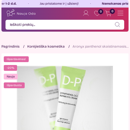
 d.d.
Jau pristatome ir į užsienį!
Nemokamas pristatyma
0
0
Pagrindinis
Korėjietiška kosmetika
Aronyx panthenol skaistinamasis paakių kremas 40ml
Išpardavimas!
−20%
Nauja
Išparduota