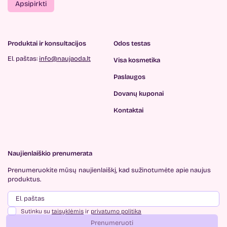
Apsipirkti
Produktai ir konsultacijos
Odos testas
El. paštas:
info@naujaoda.lt
Visa kosmetika
Paslaugos
Dovanų kuponai
Kontaktai
Naujienlaiškio prenumerata
Prenumeruokite mūsų
naujienlaiškį, kad sužinotumėte
apie naujus
produktus.
Sutinku su
taisyklėmis
ir
privatumo politika
Prenumeruoti