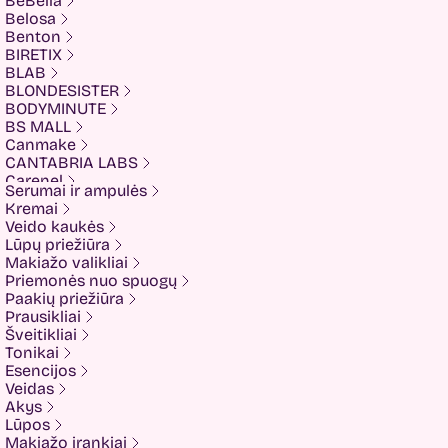
BeBella
Belosa
Benton
BIRETIX
BLAB
BLONDESISTER
BODYMINUTE
BS MALL
Canmake
CANTABRIA LABS
Carenel
Serumai ir ampulės
CHALURE
Kremai
Cherubs
Veido kaukės
Cliniccare
Lūpų priežiūra
COSRX
Makiažo valikliai
COTRIL
Priemonės nuo spuogų
COVEDERM
Paakių priežiūra
Crazy Hair
Prausikliai
Dalton
Šveitikliai
Dear Doer
Tonikai
Ekseption
Esencijos
Elizavecca
Veidas
ESFOLIO
Akys
ETUDE
Lūpos
Eyenlip
Makiažo įrankiai