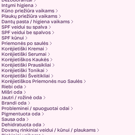
Isntree
Intymi higiena
IUNIK
Kūno priežiūra vaikams
K-MOM
Plaukų priežiūra vaikams
Kadus Professional
Dantų pasta / higiena vaikams
Keenwell
SPF veidui su spalva
KLERADERM
SPF veidui be spalvos
KOSE
SPF kūnui
Kyra
Priemonės po saulės
LANEIGE
Korėjietiški Kremai
Look At Me
Korėjietiški Serumai
Luvum
Korėjietiškos Kaukės
LYL
Korėjietiški Prausikliai
Mancera
Korėjietiški Tonikai
MEDI-PEEL
Korėjietiški Šveitikliai
Medicube
Korėjietiškos Priemonės nuo Saulės
MESOTECH
Riebi oda
Minetan
Mišri oda
Missha
Jautri / rožinė oda
Mom and Who?
Brandi oda
Montale
Probleminei / spuoguotai odai
Mother-K
Pigmentuota oda
Muckypups
Sausa oda
Nacomi
Dehidratuota oda
NEOGEN
Dovanų rinkiniai veidui / kūnui / plaukams
NEVERTI