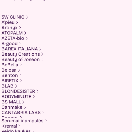
3W CLINIC
A'pieu
Aronyx
ATOPALM
AZETA-bio
B-good
BAREX ITALIANA
Beauty Creations
Beauty of Joseon
BeBella
Belosa
Benton
BIRETIX
BLAB
BLONDESISTER
BODYMINUTE
BS MALL
Canmake
CANTABRIA LABS
Carenel
Serumai ir ampulės
CHALURE
Kremai
Cherubs
Veido kaukės