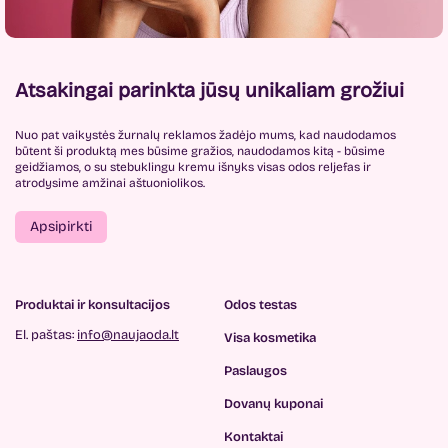
Atsakingai parinkta jūsų unikaliam grožiui
Nuo pat vaikystės žurnalų reklamos žadėjo mums, kad naudodamos
būtent ši produktą mes būsime gražios, naudodamos kitą - būsime
geidžiamos, o su stebuklingu kremu išnyks visas odos reljefas ir
atrodysime amžinai aštuoniolikos.
Apsipirkti
Produktai ir konsultacijos
Odos testas
El. paštas:
info@naujaoda.lt
Visa kosmetika
Paslaugos
Dovanų kuponai
Kontaktai