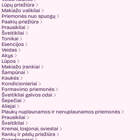
Cliniccare
Lūpų priežiūra
COSRX
Makiažo valikliai
COTRIL
Priemonės nuo spuogų
COVEDERM
Paakių priežiūra
Crazy Hair
Prausikliai
Dalton
Šveitikliai
Dear Doer
Tonikai
Ekseption
Esencijos
Elizavecca
Veidas
ESFOLIO
Akys
ETUDE
Lūpos
Eyenlip
Makiažo įrankiai
FaceFacts
Šampūnai
Fariis
Kaukės
Fixderma
Kondicionieriai
Fluff
Formavimo priemonės
Formal Bee
Šveitikliai galvos odai
Fusion
Šepečiai
Glow Hub
Aliejai
HeadShock
Plaukų nuplaunamos ir nenuplaunamos priemonės
Hiskin
Prausikliai
Holika holika
Šveitikliai
Imbue
Kremai, losjonai, sviestai
Imbue.
Rankų ir pėdų priežiūra
INOAR
Dezodorantai