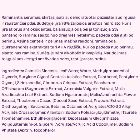
Raminantis serumas, skirtas jautriai, dehidratuotai, pažeistai, sudirgusiai
ir raustančiai odai. Sudėtyje yra 76% žaliosios arbatos hidrolato, kuris
yra stiprus antioksidantas, balansuoja odą bei ją tonizuoja. 2%
pantenolio ramina, saugo nuo drėgmės netekimo, padeda odai gyti po
bėrimų. Azijinė centelė ir pelynas mažina raudonį, ramina odą.
Cukranendrės ekstraktas turi AHA rūgščių, kurios padeda nuo bėrimų,
alantoinas ramina. Sudėtyje nėra alkoholio ir kvapiklių. Naudojimas:
tolygiai paskirstyti ant švarios odos, tęsti įprastą rutiną.
Ingredients: Camellia Sinensis Leaf Water, Water, Methylpropanediol,
Glycerin, Butylene Glycol, Centella Asiatica Extract, Panthenol, Pentylene
Glycol, 1,2-Hexanediol, Chondrus Crispus Extract, Saccharum
Officinarum (Sugarcane) Extract, Artemisia Vulgaris Extract, Melia
Azadirachta Leaf Extract, Sodium Hyaluronate, MeliaAzadirachta Flower
Extract, Theobroma Cacao (Cocoa) Seed Extract, Propolis Extract,
Diethoxyethyl lSuccinate, Betaine, Octаnediol, Acrylates/C10-30 Alkyl
Acrylate Crosspolymer, Allantoin, Sodium Polyacryloyldimethyl Taurate,
Tromethaminе, Ethylhexylglycerin, Dipotassium Glycyrrhizate,
Polyquaternium-51, Glyceryl Acrylate/Acrylic Acid Copolymer, Sodium
Phytate, Dextrin, Tocopherol