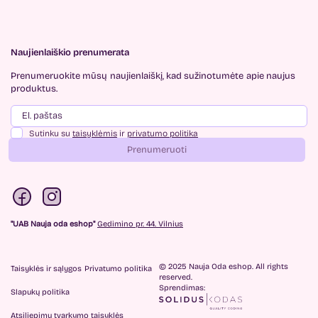
Naujienlaiškio prenumerata
Prenumeruokite mūsų
naujienlaiškį, kad sužinotumėte
apie naujus
produktus.
Sutinku su
taisyklėmis
ir
privatumo politika
Prenumeruoti
"UAB Nauja oda eshop"
Gedimino pr. 44. Vilnius
© 2025 Nauja Oda eshop. All rights
Taisyklės ir sąlygos
Privatumo politika
reserved.
Sprendimas:
Slapukų politika
Atsiliepimų tvarkymo taisyklės