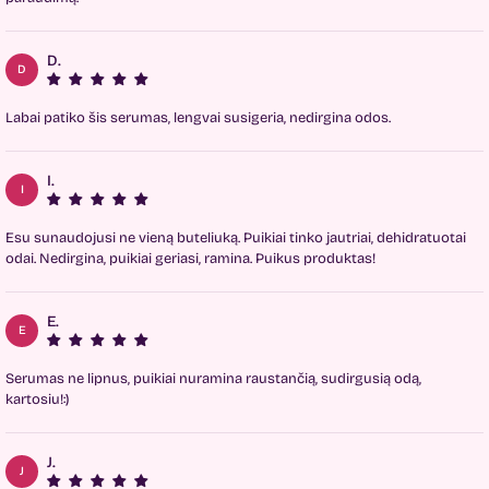
D.
D
Labai patiko šis serumas, lengvai susigeria, nedirgina odos.
I.
I
Esu sunaudojusi ne vieną buteliuką. Puikiai tinko jautriai, dehidratuotai
odai. Nedirgina, puikiai geriasi, ramina. Puikus produktas!
E.
E
Serumas ne lipnus, puikiai nuramina raustančią, sudirgusią odą,
kartosiu!:)
J.
J