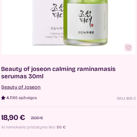
Beauty of joseon calming raminamasis
serumas 30ml
Beauty of Joseon
4.7
/
65 apžvalgos
SKU:
815-3
18,90 €
21,00 €
Iki nemokamo pristatymo liko:
50
€