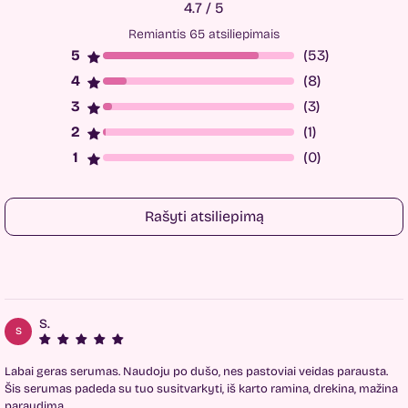
4.7 / 5
Remiantis 65 atsiliepimais
(53)
(8)
(3)
(1)
(0)
Rašyti atsiliepimą
S.
S
Labai geras serumas. Naudoju po dušo, nes pastoviai veidas parausta.
Šis serumas padeda su tuo susitvarkyti, iš karto ramina, drekina, mažina
paraudimą.