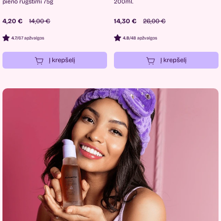
pieno rūgštimi 75g
200ml.
4,20 €
14,00 €
14,30 €
26,00 €
4.7
/
67 apžvalgos
4.8
/
48 apžvalgos
Į krepšelį
Į krepšelį