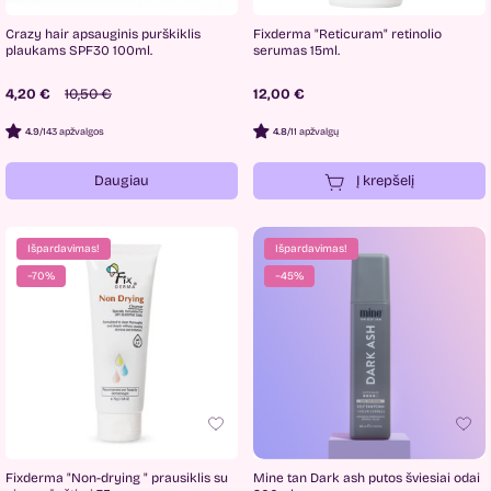
Crazy hair apsauginis purškiklis
Fixderma "Reticuram" retinolio
plaukams SPF30 100ml.
serumas 15ml.
4,20 €
10,50 €
12,00 €
4.9
/
143 apžvalgos
4.8
/
11 apžvalgų
Daugiau
Į krepšelį
Išpardavimas!
Išpardavimas!
−70%
−45%
Fixderma "Non-drying " prausiklis su
Mine tan Dark ash putos šviesiai odai