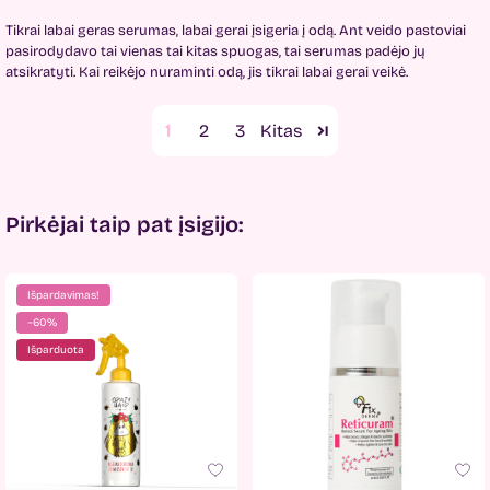
Tikrai labai geras serumas, labai gerai įsigeria į odą. Ant veido pastoviai
pasirodydavo tai vienas tai kitas spuogas, tai serumas padėjo jų
atsikratyti. Kai reikėjo nuraminti odą, jis tikrai labai gerai veikė.
1
2
3
Pirkėjai taip pat įsigijo:
Išpardavimas!
−60%
Išparduota