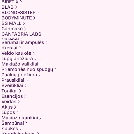
BIRETIX
BLAB
BLONDESISTER
BODYMINUTE
BS MALL
Canmake
CANTABRIA LABS
Carenel
Serumai ir ampulės
CHALURE
Kremai
Cherubs
Veido kaukės
Cliniccare
Lūpų priežiūra
COSRX
Makiažo valikliai
COTRIL
Priemonės nuo spuogų
COVEDERM
Paakių priežiūra
Crazy Hair
Prausikliai
Dalton
Šveitikliai
Dear Doer
Tonikai
Ekseption
Esencijos
Elizavecca
Veidas
ESFOLIO
Akys
ETUDE
Lūpos
Eyenlip
Makiažo įrankiai
FaceFacts
Šampūnai
Fariis
Kaukės
Fixderma
Kondicionieriai