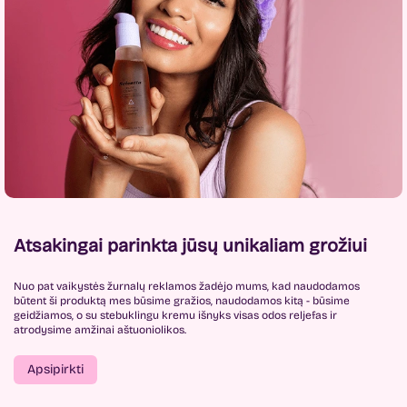
Atsakingai parinkta jūsų unikaliam grožiui
Nuo pat vaikystės žurnalų reklamos žadėjo mums, kad naudodamos
būtent ši produktą mes būsime gražios, naudodamos kitą - būsime
geidžiamos, o su stebuklingu kremu išnyks visas odos reljefas ir
atrodysime amžinai aštuoniolikos.
Apsipirkti