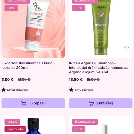
Išpardavimas!
Išpardavimas!
−70%
−10%
Fixderma skaistinamasis kūno
INOAR Argan Oil Shampoo -
losjonas 200ml.
intensyviai drėkinatis šampūnas su
Argano aliejumi 240 ml
3,90 €
13,00 €
13,50 €
15,00 €
5.0
/
28 apžvalgos
4.7
/
10 apžvalgų
Į krepšelį
Į krepšelį
-2,62 €
Išpardavimas!
Išparduota
−10%