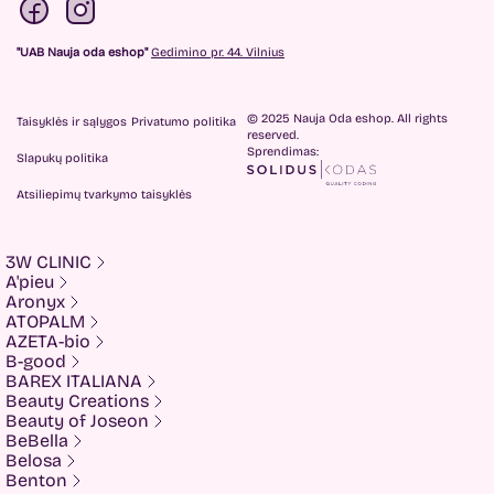
"UAB Nauja oda eshop"
Gedimino pr. 44. Vilnius
© 2025 Nauja Oda eshop. All rights
Taisyklės ir sąlygos
Privatumo politika
reserved.
Sprendimas:
Slapukų politika
Atsiliepimų tvarkymo taisyklės
3W CLINIC
A'pieu
Aronyx
ATOPALM
AZETA-bio
B-good
BAREX ITALIANA
Beauty Creations
Beauty of Joseon
BeBella
Belosa
Benton