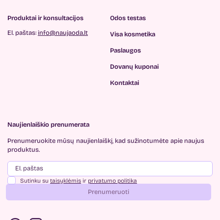
Produktai ir konsultacijos
Odos testas
El. paštas:
info@naujaoda.lt
Visa kosmetika
Paslaugos
Dovanų kuponai
Kontaktai
Naujienlaiškio prenumerata
Prenumeruokite mūsų
naujienlaiškį, kad sužinotumėte
apie naujus
produktus.
Sutinku su
taisyklėmis
ir
privatumo politika
Prenumeruoti