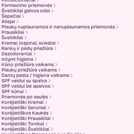
Fluff
Formavimo priemonės
Formal Bee
Šveitikliai galvos odai
Fusion
Šepečiai
Glow Hub
Aliejai
HeadShock
Plaukų nuplaunamos ir nenuplaunamos priemonės
Hiskin
Prausikliai
Holika holika
Šveitikliai
Imbue
Kremai, losjonai, sviestai
Imbue.
Rankų ir pėdų priežiūra
INOAR
Dezodorantai
Isntree
Intymi higiena
IUNIK
Kūno priežiūra vaikams
K-MOM
Plaukų priežiūra vaikams
Kadus Professional
Dantų pasta / higiena vaikams
Keenwell
SPF veidui su spalva
KLERADERM
SPF veidui be spalvos
KOSE
SPF kūnui
Kyra
Priemonės po saulės
LANEIGE
Korėjietiški Kremai
Look At Me
Korėjietiški Serumai
Luvum
Korėjietiškos Kaukės
LYL
Korėjietiški Prausikliai
Mancera
Korėjietiški Tonikai
MEDI-PEEL
Korėjietiški Šveitikliai
Medicube