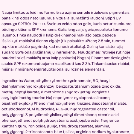
Nauja limituoto leidimo formulė su azijine centele ir žalsvais pigmentais
panaikinti odos netolygumus, vizualiai sumažinti raudonį. Stipri UV
apsauga SPF50+ PA++++. Švelnus veido odos gelis, kuris neturi sunkumo
būdingo kitiems SPF kremams. Gelis lengvai įsigeria,nepalieka lipnumo
jausmo. Tinka naudodi ir kaip drėkinamoji makiažo bazė, padeda
išsilaikyti makiažui dienos eigoje (tik palaukite užtepę 2-5min, tuomet
tepkite makiažo pagrindą, kad nenusirutuliotų). Gelinę konsistenciją
sudaro 85% odą gražinamųjų ingredientų. Naudojimas: rytinėje rutinoje
naudoti prieš makiažą arba kaip paskutinį žingsnį. Einant ant tiesioginės
saulės SPF rekomenduojama reaplikuoti kas 2-3h. Tinkamiausias riebiai,
mišriai ir mišriai/dehidratuotai odai su rožinės elementais.
Ingredients: Water, ethylhexyl methoxycinnamate, BG, hexyl
diethylaminohydroxybenzoyl benzoate, titanium oxide, zinc oxide,
methylheptyl laurate, dimethicone, (hydroxyethyl acrylate /
acryloyldimethyltaurine Na) copolymer, cyclopentasiloxane,
bisethylhexyloxy Phenol methoxyphenyl triazine, diisostearyl malate,
octyldodecanol, Al hydroxide, PEG-60 hydrogenated castor oil,
polyglyceryl-3 polydimethylsiloxyethyl dimethicone, stearic acid,
phenoxyethanol, polyhydroxystearic acid, jojoba ester, fragrance ,
Xanthan gum, iron oxide, gunjo, trihydroxystearate, alumina,
polyglyceryl-2 triisostearate, blue 1, silica, arginine, sodium hyaluronate,