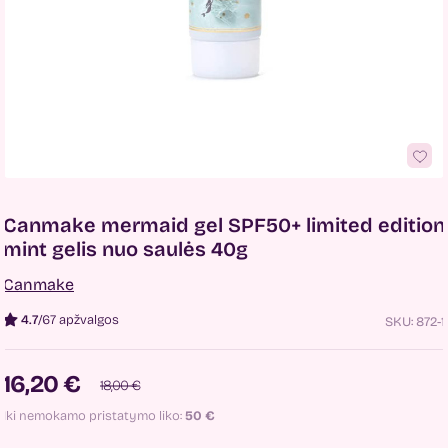
Canmake mermaid gel SPF50+ limited edition
mint gelis nuo saulės 40g
Canmake
4.7
/
67 apžvalgos
SKU:
872-1
16,20 €
18,00 €
Iki nemokamo pristatymo liko:
50
€