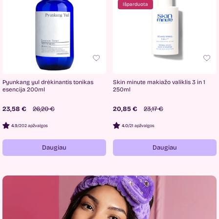
Išparduota
Pyunkang yul drėkinantis tonikas
Skin minute makiažo valiklis 3 in 1
esencija 200ml
250ml
23,58 €
26,20 €
20,85 €
23,17 €
4.9
/
202 apžvalgos
4.0
/
21 apžvalgos
Daugiau
Daugiau