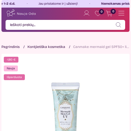
 d.d.
Jau pristatome ir į užsienį!
Nemokamas pristatyma
0
0
Pagrindinis
Korėjietiška kosmetika
Canmake mermaid gel SPF50+ limited edition mint gelis nuo saulės 40g
-1,80 €
Nauja
Išparduota