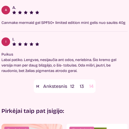
A.
A
Canmake mermaid gel SPF50+ limited edition mint gelis nuo saulės 40g
I.
I
Puikus
Labai patiko. Lengvas, nesijaučia ant odos, neriebina. Śio kremo gel
versija man per daug blizgèjo, o šis- tobulas. Oda mišri, jautri, be
raudonio, bet žalias pigmentas atrodo gerai.
12
13
14
Pirkėjai taip pat įsigijo: