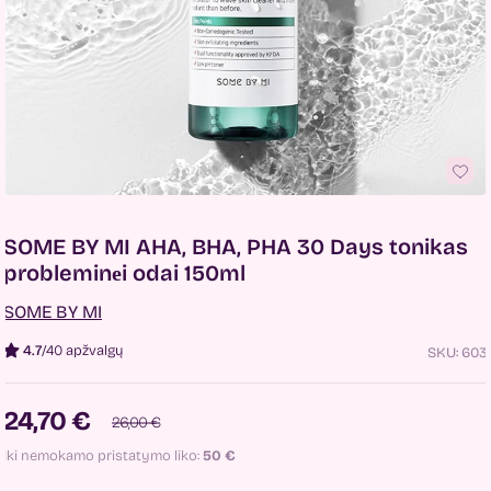
SOME BY MI AHA, BHA, PHA 30 Days tonikas
probleminеi odai 150ml
SOME BY MI
4.7
/
40 apžvalgų
SKU:
603
24,70 €
26,00 €
Iki nemokamo pristatymo liko:
50
€