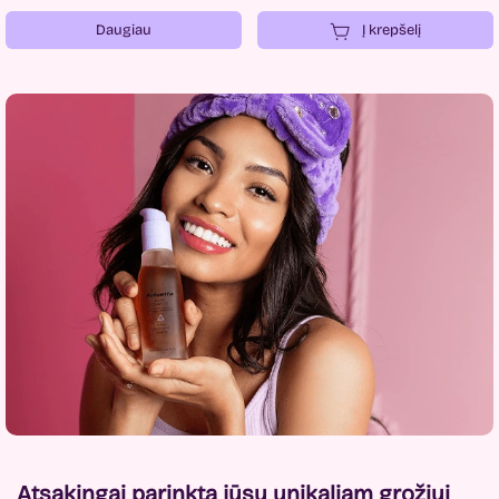
Daugiau
Į krepšelį
Atsakingai parinkta jūsų unikaliam grožiui