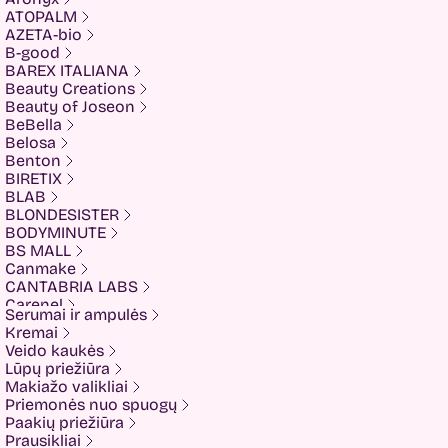
ATOPALM
AZETA-bio
B-good
BAREX ITALIANA
Beauty Creations
Beauty of Joseon
BeBella
Belosa
Benton
BIRETIX
BLAB
BLONDESISTER
BODYMINUTE
BS MALL
Canmake
CANTABRIA LABS
Carenel
Serumai ir ampulės
CHALURE
Kremai
Cherubs
Veido kaukės
Cliniccare
Lūpų priežiūra
COSRX
Makiažo valikliai
COTRIL
Priemonės nuo spuogų
COVEDERM
Paakių priežiūra
Crazy Hair
Prausikliai