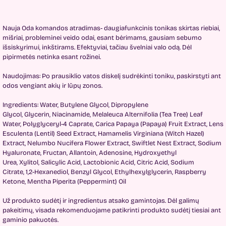
Nauja Oda komandos atradimas- daugiafunkcinis tonikas skirtas riebiai,
mišriai, probleminеi veido odai, esant bėrimams, gausiam sebumo
išsiskyrimui, inkštirams. Efektyviai, tačiau švelniai valo odą. Dėl
pipirmetės netinka esant rožinei.
Naudojimas: Po prausiklio vatos diskelį sudrėkinti toniku, paskirstyti ant
odos vengiant akių ir lūpų zonos.
Ingredients:
Water,
Butylene Glycol,
Dipropylene
Glycol,
Glycerin,
Niacinamide,
Melaleuca Alternifolia (Tea Tree) Leaf
Water,
Polyglyceryl-4 Caprate,
Carica Papaya (Papaya) Fruit Extract,
Lens
Esculenta (Lentil) Seed Extract,
Hamamelis Virginiana (Witch Hazel)
Extract,
Nelumbo Nucifera Flower Extract,
Swiftlet Nest Extract,
Sodium
Hyaluronate,
Fructan,
Allantoin,
Adenosine,
Hydroxyethyl
Urea,
Xylitol,
Salicylic Acid,
Lactobionic Acid,
Citric Acid,
Sodium
Citrate,
1,2-Hexanediol,
Benzyl Glycol,
Ethylhexylglycerin,
Raspberry
Ketone,
Mentha Piperita (Peppermint) Oil
Už produkto sudėtį ir ingredientus atsako gamintojas. Dėl galimų
pakeitimų, visada rekomenduojame patikrinti produkto sudėtį tiesiai ant
gaminio pakuotės.