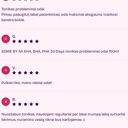
Tonikas probleminei odai
Pirkau paaugliui, labai patenkintas, oda matomai atsigauna, tvarkosi
bendra būklė.
G.
G
SOME BY MI AHA, BHA, PHA 30 Days tonikas probleminei odai 150ml
V.
V
Puikiai tiko, mano riebiai odai!
B.
B
Nuostabus tonikas, naudojant reguliariai per labai trumpą laiką sutvarkė
bėrimus, nuramino veidą, tikrai bus kartojamas. :)