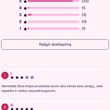
(35)
(1)
(3)
(0)
(1)
Rašyti atsiliepimą
I.
I
Vienintelis šitos linijos produktas ,kuris nėra vertas savo pinigų... odai
nepatiko ir netiko ,nesusidraugavom.
G.
G