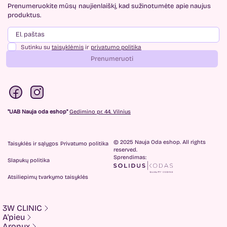
Prenumeruokite mūsų
naujienlaiškį, kad sužinotumėte
apie naujus
produktus.
Sutinku su
taisyklėmis
ir
privatumo politika
Prenumeruoti
"UAB Nauja oda eshop"
Gedimino pr. 44. Vilnius
© 2025 Nauja Oda eshop. All rights
Taisyklės ir sąlygos
Privatumo politika
reserved.
Sprendimas:
Slapukų politika
Atsiliepimų tvarkymo taisyklės
3W CLINIC
A'pieu
Aronyx