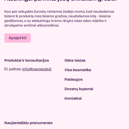
Nuo pat vaikystės žurnalų reklamos žadėjo mums, kad naudodamos
būtent ši produktą mes būsime gražios, naudodamos kitą - būsime
geidžiamos, o su stebuklingu kremu išnyks visas odos reljefas ir
atrodysime amžinai aštuoniolikos.
Apsipirkti
Produktai ir konsultacijos
Odos testas
El. paštas:
info@naujaoda.lt
Visa kosmetika
Paslaugos
Dovanų kuponai
Kontaktai
Naujienlaiškio prenumerata