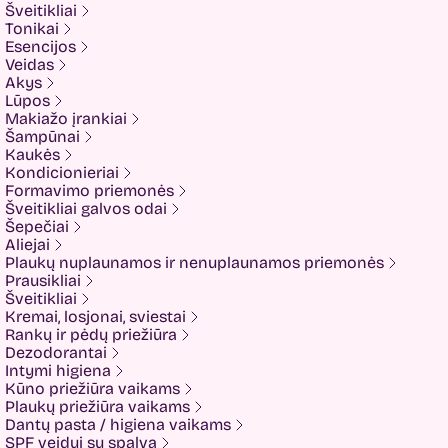
Dalton
Šveitikliai
Dear Doer
Tonikai
Ekseption
Esencijos
Elizavecca
Veidas
ESFOLIO
Akys
ETUDE
Lūpos
Eyenlip
Makiažo įrankiai
FaceFacts
Šampūnai
Fariis
Kaukės
Fixderma
Kondicionieriai
Fluff
Formavimo priemonės
Formal Bee
Šveitikliai galvos odai
Fusion
Šepečiai
Glow Hub
Aliejai
HeadShock
Plaukų nuplaunamos ir nenuplaunamos priemonės
Hiskin
Prausikliai
Holika holika
Šveitikliai
Imbue
Kremai, losjonai, sviestai
Imbue.
Rankų ir pėdų priežiūra
INOAR
Dezodorantai
Isntree
Intymi higiena
IUNIK
Kūno priežiūra vaikams
K-MOM
Plaukų priežiūra vaikams
Kadus Professional
Dantų pasta / higiena vaikams
Keenwell
SPF veidui su spalva