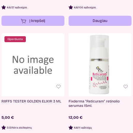
4.6
/
37 apžvalgos
4.8
/
106 apžvalgos
Į krepšelį
Daugiau
Išparduota
RIIFFS TESTER GOLDEN ELIXIR 3 ML
Fixderma "Reticuram" retinolio
serumas 15ml.
5,00 €
12,00 €
0.0
/
Nėra atsiliepimų
4.8
/
11 apžvalgų